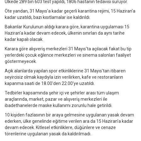
Ülkede 289 bin 603 test yapıldı, 1806 hastanın tedavisi sürüyor.
Öte yandan, 31 Mayıs'a kadar geçerli karantina rejimi, 15 Haziran'a
kadar uzatıldı, bazı kısıtlamalar ise kaldırıldı.
Bakanlar Kurulunun aldığı karara göre, karantina uygulaması 15
Haziran'a kadar devam edecek, ülkenin sınırları da aynı tarihe
kadar kapalı olacak.
Karara göre alışveriş merkezleri 31 Mayıs'ta açılacak fakat bu tip
yerlerdeki çocuk eğlence merkezleri ve sinema salonları faaliyet
göstermeyecek.
Açık alanlarda yapılan spor etkinliklerine 31 Mayıs'tan itibaren
seyircisiz olmak kaydıyla izin verilirken, kafe ve restoranların
kapanma saati de 18.00'den 22.00'ye uzatıldı.
Tedbirler kapsamında şehir içi ve şehirler arası tüm ulaşım
araçlarında, market, pazar ve alışveriş merkezleri ile
ibadethanelerde maske kullanımı zorunlu hale getirildi.
10 kişiden fazlasının bir araya gelmesine uygulanan yasak devam
ederken, ülke genelinde eğitime verilen ara da 15 Haziran'a kadar
devam edecek. Kitlesel etkinliklere, düğünlere ve cenaze
törenlerine uygulanan yasak da kaldırılmadı.