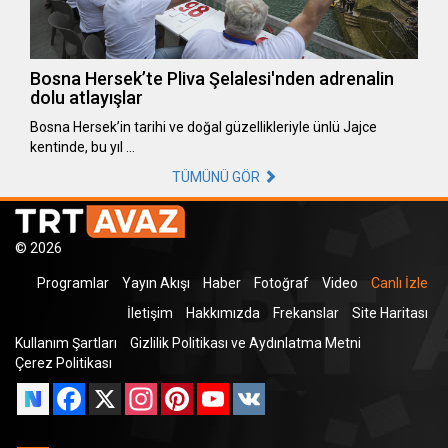
Bosna Hersek’te Pliva Şelalesi'nden adrenalin
dolu atlayışlar
Bosna Hersek’in tarihi ve doğal güzellikleriyle ünlü Jajce
kentinde, bu yıl …
TÜMÜNÜ GÖR
© 2026
Programlar
Yayın Akışı
Haber
Fotoğraf
Video
Canlı İzle
İletişim
Hakkımızda
Frekanslar
Site Haritası
Kullanım Şartları
Gizlilik Politikası ve Aydınlatma Metni
Çerez Politikası
Facebook
X
Instagram
Pinterest
YouTube
VK