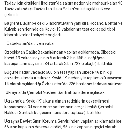
Tedavi için gittikleri Hindistan'da salgın nedeniyle mahsur kalan 90
Tacik vatandaşı Tacikistan Hava Yolları'na ait uçakla ülkeye
getirildi.
Başkent Duşanbe'deki 5 laboratuvarın yanı sıra Hocand, Bohtar ve
Kulyab şehirlerinde de Kovid-19 vakalarının test edileceği tıbbi
laboratuvarlar faaliyete başladı.
- Özbekistan'da 5 yeni vaka
Özbekistan Sağlık Bakanlığından yapılan açıklamada, ülkedeki
Kovid-19 vakası sayısının 5 artarak 3 bin 468'e, sağlığına
kavuşanların sayısının 34 artarak 2 bin 728'e ulaştığı bildirildi.
Bugüne kadar yaklaşık 600 bin test yapılan ülkede 46 bin kişi
gözetim altında tutuluyor. Kovid-19 nedeniyle toplam ölü sayısının
14 olarak açıklandığı Özbekistan'da 726 hastanın tedavisi sürüyor.
-Ukrayna'da Çernobil Nükleer Santrali turistlere açılacak
Ukrayna’da Kovid-19’a karşı alınan tedbirlerin gevşetilmesi
kapsamında 34 sene önce patlamanın gerçekleştiği Çernobil
Nükleer Santrali bölgesinin turistlere açılacağı belirtildi.
Ukrayna Devlet Sınırı Koruma Servisi'nden yapılan açıklamada ise
66 sınır kapısının devreye girdiği, 56 sınır kapısının geçici olarak