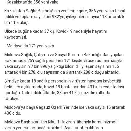
- Kazakistan'da 356 yeni vaka
Kazakistan Sağlık Bakanlığının verilerine göre, 356 yeni vaka tespit
edildi ve toplam sayı 9 bin 932'ye, iyileşenlerin sayısı 118 artarak 5
bin 11'e ulaştı.
Ülkede bugüne kadar 37 kişi Kovid-19 nedeniyle hayatını
kaybetmişti.
- Moldova'da 171 yeni vaka
Moldova Sağlık, Çalışma ve Sosyal Koruma Bakanlığından yapılan
açıklamada, 25'i sağlık personeli 171 kişide virüse rastlanmasıyla
vaka sayısının 7 bin 896'ya çıktığı bildirildi. İyileşen sayısının 155
artarak 4 bin 278, ölü sayısının da 6 artarak 288 olduğu aktarıldı.
Şimdiye kadar 18 sağlık personelinin virüsten hayatını kaybettiği
belirtilen açıklamada, Kovid-19 hastalarından 431'inin evde tedavi
gördüğü ifade edildi. Ülkede, 38 bin 41 kişi gözetim altında
tutuluyor.
Moldova'ya bağlı Gagauz Özerk Yeri'nde ise vaka sayısı 16 artarak
400 oldu.
Moldova Başbakanı İon Kiku, 1 Haziran itibarıyla kamu hizmeti
veren yerlerin açılacağını bildirdi. Aynı tarihten itibaren