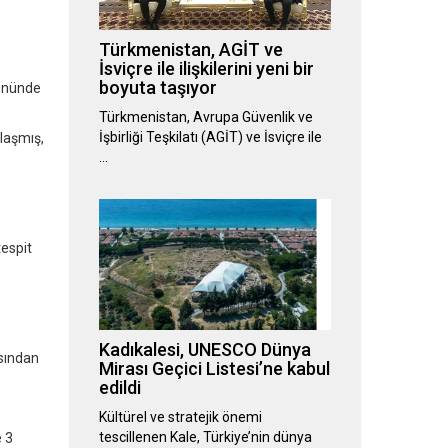
Türkmenistan, AGİT ve
İsviçre ile ilişkilerini yeni bir
boyuta taşıyor
yönünde
Türkmenistan, Avrupa Güvenlik ve
İşbirliği Teşkilatı (AGİT) ve İsviçre ile
laşmış,
…
espit
Kadıkalesi, UNESCO Dünya
ısından
Mirası Geçici Listesi’ne kabul
edildi
Kültürel ve stratejik önemi
tescillenen Kale, Türkiye’nin dünya
e 3