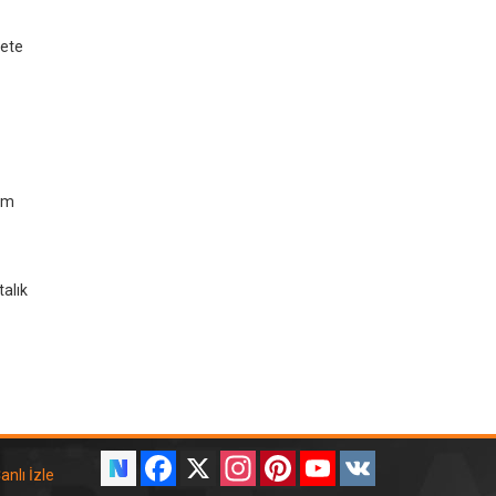
yete
ım
talık
Facebook
X
Instagram
Pinterest
YouTube
VK
anlı İzle