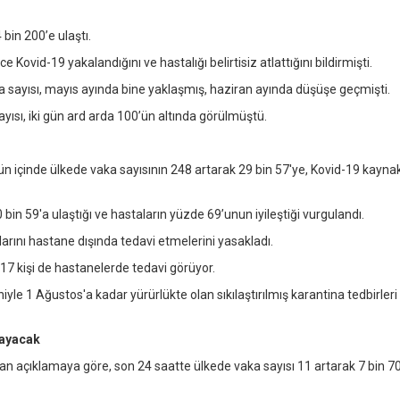
 bin 200’e ulaştı.
id-19 yakalandığını ve hastalığı belirtisiz atlattığını bildirmişti.
 sayısı, mayıs ayında bine yaklaşmış, haziran ayında düşüşe geçmişti.
ısı, iki gün ard arda 100’ün altında görülmüştü.
n içinde ülkede vaka sayısının 248 artarak 29 bin 57'ye, Kovid-19 kaynak
bin 59'a ulaştığı ve hastaların yüzde 69’unun iyileştiği vurgulandı.
arını hastane dışında tedavi etmelerini yasakladı.
817 kişi de hastanelerde tedavi görüyor.
 1 Ağustos'a kadar yürürlükte olan sıkılaştırılmış karantina tedbirleri
layacak
an açıklamaya göre, son 24 saatte ülkede vaka sayısı 11 artarak 7 bin 7