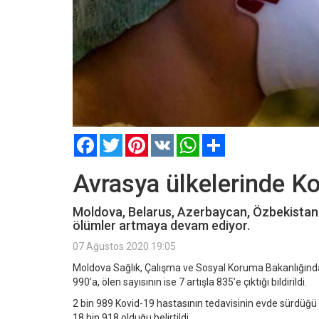
Facebook
Twitter
Pinterest
VK
WhatsApp
Paylaş
Avrasya ülkelerinde Kov
Moldova, Belarus, Azerbaycan, Özbekistan v
ölümler artmaya devam ediyor.
07 Ağustos 2020 19:05
Moldova Sağlık, Çalışma ve Sosyal Koruma Bakanlığında
990’a, ölen sayısının ise 7 artışla 835’e çıktığı bildirildi.
2 bin 989 Kovid-19 hastasının tedavisinin evde sürdüğü 
18 bin 918 olduğu belirtildi.