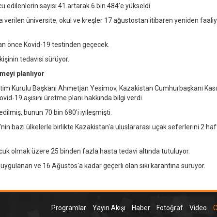
 edilenlerin sayısı 41 artarak 6 bin 484’e yükseldi.
a verilen üniversite, okul ve kreşler 17 ağustostan itibaren yeniden faali
an önce Kovid-19 testinden geçecek.
işinin tedavisi sürüyor.
tmeyi planlıyor
etim Kurulu Başkanı Ahmetjan Yesimov, Kazakistan Cumhurbaşkanı Kas
vid-19 aşısını üretme planı hakkında bilgi verdi.
ilmiş, bunun 70 bin 680'i iyileşmişti.
in bazı ülkelerle birlikte Kazakistan'a uluslararası uçak seferlerini 2 haf
ocuk olmak üzere 25 binden fazla hasta tedavi altında tutuluyor.
uygulanan ve 16 Ağustos'a kadar geçerli olan sıkı karantina sürüyor.
Programlar
Yayın Akışı
Haber
Fotoğraf
Video
C