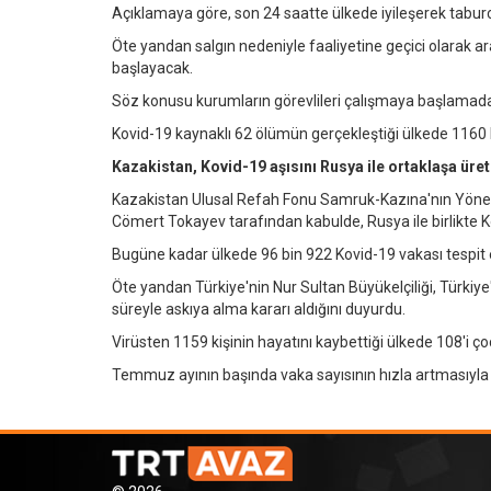
Açıklamaya göre, son 24 saatte ülkede iyileşerek taburcu
Öte yandan salgın nedeniyle faaliyetine geçici olarak ar
başlayacak.
Söz konusu kurumların görevlileri çalışmaya başlamad
Kovid-19 kaynaklı 62 ölümün gerçekleştiği ülkede 1160 k
Kazakistan, Kovid-19 aşısını Rusya ile ortaklaşa üre
Kazakistan Ulusal Refah Fonu Samruk-Kazına'nın Yön
Cömert Tokayev tarafından kabulde, Rusya ile birlikte Ko
Bugüne kadar ülkede 96 bin 922 Kovid-19 vakası tespit ed
Öte yandan Türkiye'nin Nur Sultan Büyükelçiliği, Türkiye'n
süreyle askıya alma kararı aldığını duyurdu.
Virüsten 1159 kişinin hayatını kaybettiği ülkede 108'i ç
Temmuz ayının başında vaka sayısının hızla artmasıyla 