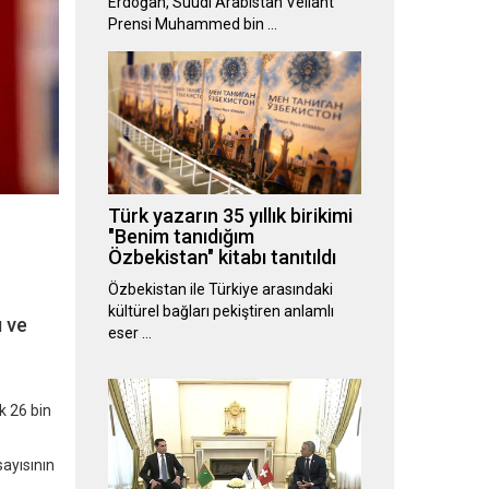
Erdoğan, Suudi Arabistan Veliaht
Prensi Muhammed bin …
Türk yazarın 35 yıllık birikimi
"Benim tanıdığım
Özbekistan" kitabı tanıtıldı
Özbekistan ile Türkiye arasındaki
kültürel bağları pekiştiren anlamlı
ı ve
eser …
k 26 bin
sayısının