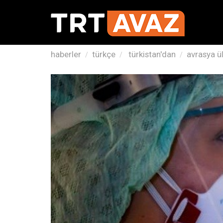
haberler
türkçe
türkistan'dan
avrasya ül