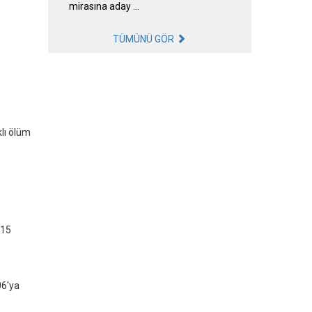
mirasına aday …
TÜMÜNÜ GÖR
lı ölüm
 15
06'ya