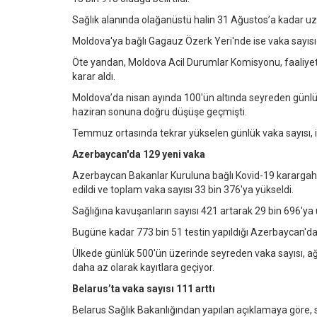
Sağlık alanında olağanüstü halin 31 Ağustos’a kadar uzat
Moldova'ya bağlı Gagauz Özerk Yeri'nde ise vaka sayısı 
Öte yandan, Moldova Acil Durumlar Komisyonu, faaliyet
karar aldı.
Moldova’da nisan ayında 100'ün altında seyreden günlü
haziran sonuna doğru düşüşe geçmişti.
Temmuz ortasında tekrar yükselen günlük vaka sayısı, 
Azerbaycan'da 129 yeni vaka
Azerbaycan Bakanlar Kuruluna bağlı Kovid-19 karargahı
edildi ve toplam vaka sayısı 33 bin 376'ya yükseldi.
Sağlığına kavuşanların sayısı 421 artarak 29 bin 696'ya ul
Bugüne kadar 773 bin 51 testin yapıldığı Azerbaycan'da 3
Ülkede günlük 500'ün üzerinde seyreden vaka sayısı, ağu
daha az olarak kayıtlara geçiyor.
Belarus’ta vaka sayısı 111 arttı
Belarus Sağlık Bakanlığından yapılan açıklamaya göre, so