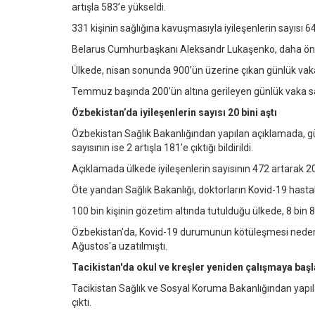
artışla 583’e yükseldi.
331 kişinin sağlığına kavuşmasıyla iyileşenlerin sayısı 64
Belarus Cumhurbaşkanı Aleksandr Lukaşenko, daha önce Kov
Ülkede, nisan sonunda 900’ün üzerine çıkan günlük vaka
Temmuz başında 200’ün altına gerileyen günlük vaka say
Özbekistan’da iyileşenlerin sayısı 20 bini aştı
Özbekistan Sağlık Bakanlığından yapılan açıklamada, gü
sayısının ise 2 artışla 181'e çıktığı bildirildi.
Açıklamada ülkede iyileşenlerin sayısının 472 artarak 20 
Öte yandan Sağlık Bakanlığı, doktorların Kovid-19 hastal
100 bin kişinin gözetim altında tutulduğu ülkede, 8 bin 
Özbekistan'da, Kovid-19 durumunun kötüleşmesi nedeniyle
Ağustos'a uzatılmıştı.
Tacikistan'da okul ve kreşler yeniden çalışmaya baş
Tacikistan Sağlık ve Sosyal Koruma Bakanlığından yapıl
çıktı.