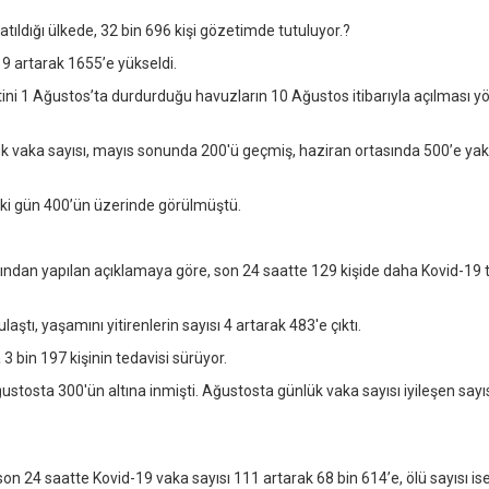
ıldığı ülkede, 32 bin 696 kişi gözetimde tutuluyor.?
9 artarak 1655’e yükseldi.
ini 1 Ağustos’ta durdurduğu havuzların 10 Ağustos itibarıyla açılması 
k vaka sayısı, mayıs sonunda 200'ü geçmiş, haziran ortasında 500’e yak
iki gün 400’ün üzerinde görülmüştü.
ndan yapılan açıklamaya göre, son 24 saatte 129 kişide daha Kovid-19 t
aştı, yaşamını yitirenlerin sayısı 4 artarak 483'e çıktı.
 bin 197 kişinin tedavisi sürüyor.
stosta 300'ün altına inmişti. Ağustosta günlük vaka sayısı iyileşen say
n 24 saatte Kovid-19 vaka sayısı 111 artarak 68 bin 614’e, ölü sayısı is