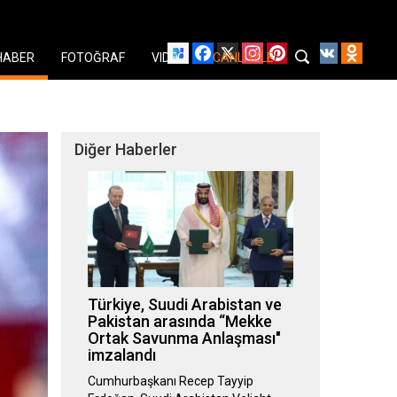
Facebook
X
Instagram
Pinterest
YouTube
VK
Odnok
HABER
FOTOĞRAF
VIDEO
CANLI İZLE
Diğer Haberler
Türkiye, Suudi Arabistan ve
Pakistan arasında “Mekke
Ortak Savunma Anlaşması"
imzalandı
Cumhurbaşkanı Recep Tayyip