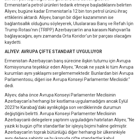
Ermenistan'a petrol ürünleri tedarik etmeye başladıklarını belirten
Aliyev, bugüne kadar Ermenistan'a 12 bin ton petrol ürünü ihraç
ettiklerini aktardı. Aliyev, barışın bir diğer kazanımının ise
bağlantısallık olduğunu söyleyerek, Uluslararası Barış ve Refah İçin
Trump Rotası'nın (TRIPP) Azerbaycan'ın ana karasını Nahçıvan'la
bağlayacağını, aynı zamanda Orta Koridor'un bir parçası olacağını
kaydetti.
ALİYEV: AVRUPA ÇİF
TE STANDART UYGULUYOR
Ermenistan-Azerbaycan barış sürecine ilişkin tutumu için Avrupa
Komisyonuna teşekkür eden Aliyev, "Ancak ne yazık ki tüm Avrupa
kurumları aynı yaklaşımı sergilememektedir. Bunlardan biri Avrupa
Parlamentosu, diğeri ise Avrupa Konseyi Parlamenter Meclisidir."
dedi.
Aliyev, daha önce Avrupa Konseyi Parlamenter Meclisinin
Azerbaycan'a herhangi bir kısıtlama uygulamadığını ancak Eylül
2023'te Karabağ'daki ayrılıkçılığa son verdiklerinde durumun
değiştiğini belirtti. Avrupa Konseyi Parlamenter Meclisinin
Azerbaycanlı delegelere yaptırım uyguladığını hatırlatan Aliyev, "Ne
yazık ki bugün çifte standartlar bir işleyiş biçimi haline gelmiştir.
Azerbaycan'ın toprak bütünlüğü diğer herhangi bir ülkeninkiyle
aynı değere sahiptir ve bu konuda çifte standartlar kabul