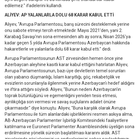
edilemez." ifadelerini kullandı.
ALİYEV: AP YALANLARLA DOLU 68 KARAR KABUL ETTİ
Aliyev, "Avrupa Parlamentosu, barış sürecini desteklemek yerine
onu sabote etmeyi tercih etmektedir. Mayıs 2021'den, yani 2.
Karabağ Savaşı'nın sona ermesinden altı ay sonra, Nisan 2026'ya
kadar geçen 5 yılda Avrupa Parlamentosu Azerbaycan hakkında
hakaretlerle ve yalanlarla dolu 68 karar kabul etti." dedi.
Avrupa Parlamentosunun AST zirvesinden hemen önce yine
Azerbaycan aleyhine kasıtlı karar kabul ettiğini hatırlatan Aliyev,
Avrupa Parlamentosunun, bazı üye devletlerin temel sorunları
olan yabancı düşmanlığı, İslam karşıtlığı, göç, rekabetçilik ve
evsizlerin sorunlarıyla ilgilenmek yerine Azerbaycan'ı hedef aldığını
ve iftira attığını söyledi. Aliyev, "Bunun nedeni Azerbaycan'ın
toprak bütünlüğünü ve egemenliğini yeniden tesis etmesi,
ayrılıkçılığa son vermesi ve savaş suçlularını adalet önüne
çıkarmasıdır." diye konuştu. Aliyev, "Buna karşılık olarak Avrupa
Parlamentosu ile tüm alanlardaki işbirliklerini resmen askıya alma,
AB-Azerbaycan Parlamenter İşbirliği Komitesindeki faaliyetlere
katılmama ve Euronest Parlamenter Asamblesindeki üyeliğin sona
erdirilmesine yönelik sürecin başlatılması kararını aldık. AST
zirvelerinde görüşlerimizi ve endişelerimizi açıkça paylaştığımızı