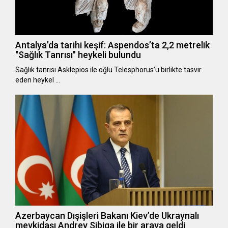
Antalya’da tarihi keşif: Aspendos’ta 2,2 metrelik
"Sağlık Tanrısı" heykeli bulundu
Sağlık tanrısı Asklepios ile oğlu Telesphorus’u birlikte tasvir
eden heykel …
Azerbaycan Dışişleri Bakanı Kiev’de Ukraynalı
mevkidaşı Andrey Sibiga ile bir araya geldi