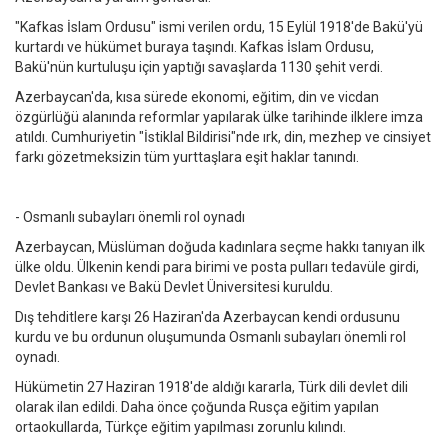
"Kafkas İslam Ordusu" ismi verilen ordu, 15 Eylül 1918'de Bakü'yü
kurtardı ve hükümet buraya taşındı. Kafkas İslam Ordusu,
Bakü'nün kurtuluşu için yaptığı savaşlarda 1130 şehit verdi.
Azerbaycan'da, kısa sürede ekonomi, eğitim, din ve vicdan
özgürlüğü alanında reformlar yapılarak ülke tarihinde ilklere imza
atıldı. Cumhuriyetin "İstiklal Bildirisi"nde ırk, din, mezhep ve cinsiyet
farkı gözetmeksizin tüm yurttaşlara eşit haklar tanındı.
- Osmanlı subayları önemli rol oynadı
Azerbaycan, Müslüman doğuda kadınlara seçme hakkı tanıyan ilk
ülke oldu. Ülkenin kendi para birimi ve posta pulları tedavüle girdi,
Devlet Bankası ve Bakü Devlet Üniversitesi kuruldu.
Dış tehditlere karşı 26 Haziran'da Azerbaycan kendi ordusunu
kurdu ve bu ordunun oluşumunda Osmanlı subayları önemli rol
oynadı.
Hükümetin 27 Haziran 1918'de aldığı kararla, Türk dili devlet dili
olarak ilan edildi. Daha önce çoğunda Rusça eğitim yapılan
ortaokullarda, Türkçe eğitim yapılması zorunlu kılındı.