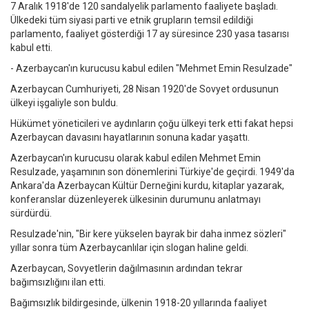
7 Aralık 1918'de 120 sandalyelik parlamento faaliyete başladı.
Ülkedeki tüm siyasi parti ve etnik grupların temsil edildiği
parlamento, faaliyet gösterdiği 17 ay süresince 230 yasa tasarısı
kabul etti.
- Azerbaycan'ın kurucusu kabul edilen "Mehmet Emin Resulzade"
Azerbaycan Cumhuriyeti, 28 Nisan 1920'de Sovyet ordusunun
ülkeyi işgaliyle son buldu.
Hükümet yöneticileri ve aydınların çoğu ülkeyi terk etti fakat hepsi
Azerbaycan davasını hayatlarının sonuna kadar yaşattı.
Azerbaycan'ın kurucusu olarak kabul edilen Mehmet Emin
Resulzade, yaşamının son dönemlerini Türkiye'de geçirdi. 1949'da
Ankara'da Azerbaycan Kültür Derneğini kurdu, kitaplar yazarak,
konferanslar düzenleyerek ülkesinin durumunu anlatmayı
sürdürdü.
Resulzade'nin, "Bir kere yükselen bayrak bir daha inmez sözleri"
yıllar sonra tüm Azerbaycanlılar için slogan haline geldi.
Azerbaycan, Sovyetlerin dağılmasının ardından tekrar
bağımsızlığını ilan etti.
Bağımsızlık bildirgesinde, ülkenin 1918-20 yıllarında faaliyet