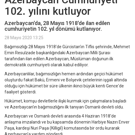
102. yılını kutluyor
Azerbaycan'da, 28 Mayıs 1918'de ilan edilen
cumhuriyetin 102. yıl dönümü kutlanıyor.
28 Mayıs 2020 13:25
Bağımsızlığı 28 Mayıs 1918'de Gürcistan'ın Tiflis şehrinde, Mehmet
Emin Resulzade başkanlığındaki Azerbaycan Milli Şurası
tarafından ilan edilen Azerbaycan, Müslüman doğunun ilk
demokratik cumhuriyeti olarak kabul ediliyor.
Azerbaycanlılar, bağımsızlığın hemen ardından geçici hükümet
oluşturdu fakat Bakü, Ermeni ve Bolşevik çetelerinin işgali altında
olduğu için hükümet bir süre ülkenin ikinci büyük kenti Gence'de
faaliyet gösterdi.
Hükümet, komşu devletlerle ilişki kurmak için çalışmalara başladı
ve Azerbaycan'ın bağımsızlığını ilk tanıyan Osmanlı devleti oldu.
Azerbaycan ve Osmanlı devleti arasında 4 Haziran 1918'de
anlaşma imzalandı ve bu kapsamda dönemin Harbiye Nazırı Enver
Paşa, kardeşi Nuri Paşa (Killigil) komutasında bir ordu kurarak
Azerbaycan'a yardım gönderdi.