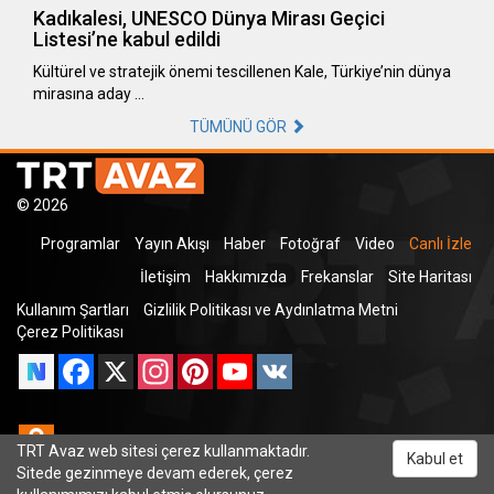
Kadıkalesi, UNESCO Dünya Mirası Geçici
Listesi’ne kabul edildi
Kültürel ve stratejik önemi tescillenen Kale, Türkiye’nin dünya
mirasına aday …
TÜMÜNÜ GÖR
© 2026
Programlar
Yayın Akışı
Haber
Fotoğraf
Video
Canlı İzle
İletişim
Hakkımızda
Frekanslar
Site Haritası
Kullanım Şartları
Gizlilik Politikası ve Aydınlatma Metni
Çerez Politikası
Facebook
X
Instagram
Pinterest
YouTube
VK
Odnoklassniki
TRT Avaz web sitesi çerez kullanmaktadır.
Kabul et
Sitede gezinmeye devam ederek, çerez