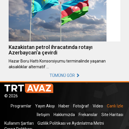
Kazakistan petrol ihracatında rotayı
Azerbaycan’a çevirdi
Hazar Boru Hattı Konsorsiyumu terminalinde yaşanan
aksaklıklar alternatif …
TÜMÜNÜ GÖR
© 2026
Programlar
Yayın Akışı
Haber
Fotoğraf
Video
Canlı İzle
İletişim
Hakkımızda
Frekanslar
Site Haritası
Kullanım Şartları
Gizlilik Politikası ve Aydınlatma Metni
Çerez Politikası