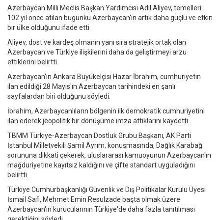
Azerbaycan Milli Meclis Başkan Yardımcısı Adil Aliyev, temelleri
102 yıl önce atılan bugünkü Azerbaycan'ın artık daha güçlü ve etkin
bir ülke olduğunu ifade etti.
Aliyev, dost ve kardeş olmanın yanı sıra stratejik ortak olan
Azerbaycan ve Türkiye ilişkilerini daha da geliştirmeyi arzu
ettiklerini belirtti.
Azerbaycan'ın Ankara Büyükelçisi Hazar İbrahim, cumhuriyetin
ilan edildiği 28 Mayıs'ın Azerbaycan tarihindeki en şanlı
sayfalardan biri olduğunu söyledi.
İbrahim, Azerbaycanlıların bölgenin ilk demokratik cumhuriyetini
ilan ederek jeopolitik bir dönüşüme imza attıklarını kaydetti.
TBMM Türkiye-Azerbaycan Dostluk Grubu Başkanı, AK Parti
İstanbul Milletvekili Şamil Ayrım, konuşmasında, Dağlık Karabağ
sorununa dikkati çekerek, uluslararası kamuoyunun Azerbaycan'ın
mağduriyetine kayıtsız kaldığını ve çifte standart uyguladığını
belirtti.
Türkiye Cumhurbaşkanlığı Güvenlik ve Dış Politikalar Kurulu Üyesi
İsmail Safi, Mehmet Emin Resulzade başta olmak üzere
Azerbaycan'ın kurucularının Türkiye'de daha fazla tanıtılması
gerektiğini söyledi.