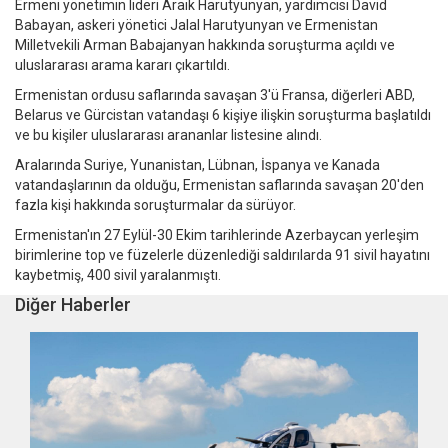
Ermeni yönetimin lideri Araik Harutyunyan, yardımcısı David
Babayan, askeri yönetici Jalal Harutyunyan ve Ermenistan
Milletvekili Arman Babajanyan hakkında soruşturma açıldı ve
uluslararası arama kararı çıkartıldı.
Ermenistan ordusu saflarında savaşan 3'ü Fransa, diğerleri ABD,
Belarus ve Gürcistan vatandaşı 6 kişiye ilişkin soruşturma başlatıldı
ve bu kişiler uluslararası arananlar listesine alındı.
Aralarında Suriye, Yunanistan, Lübnan, İspanya ve Kanada
vatandaşlarının da olduğu, Ermenistan saflarında savaşan 20'den
fazla kişi hakkında soruşturmalar da sürüyor.
Ermenistan'ın 27 Eylül-30 Ekim tarihlerinde Azerbaycan yerleşim
birimlerine top ve füzelerle düzenlediği saldırılarda 91 sivil hayatını
kaybetmiş, 400 sivil yaralanmıştı.
Diğer Haberler