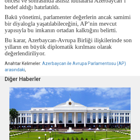
öncesi ve sonrasında asılsız iddialarla Azerbaycan’ı
hedef aldığı hatırlatıldı.
Bakü yönetimi, parlamenter değerlerin ancak samimi
bir diyalogla yaşatılabileceğini, AP’nin mevcut
yapısıyla bu imkanın ortadan kalktığını belirtti.
Bu karar, Azerbaycan-Avrupa Birliği ilişkilerinde son
yılların en büyük diplomatik kırılması olarak
değerlendiriliyor.
Anahtar Kelimeler:
Azerbaycan ile Avrupa Parlamentosu (AP)
arasındaki
,
Diğer Haberler