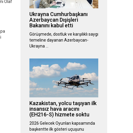
nı Olaf
Ukrayna Cumhurbaşkanı
Azerbaycan Dışişleri
Bakanını kabul etti
upa
Görüşmede, dostluk ve karşılıklı saygı
i
temeline dayanan Azerbaycan-
Ukrayna …
Kazakistan, yolcu taşıyan ilk
insansız hava aracını
(EH216-S) hizmete soktu
2026 Gelecek Oyunları kapsamında
başkentte ilk gösteri uçuşunu