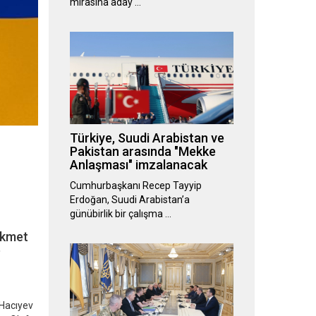
mirasına aday …
Türkiye, Suudi Arabistan ve
Pakistan arasında "Mekke
Anlaşması" imzalanacak
Cumhurbaşkanı Recep Tayyip
Erdoğan, Suudi Arabistan’a
günübirlik bir çalışma …
ikmet
e
 Hacıyev