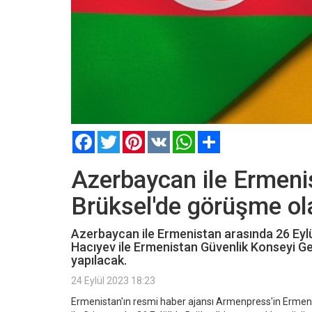
Facebook
Twitter
Pinterest
VK
WhatsApp
Paylaş
Azerbaycan ile Ermenis
Brüksel'de görüşme ol
Azerbaycan ile Ermenistan arasında 26 Eyl
Hacıyev ile Ermenistan Güvenlik Konseyi Ge
yapılacak.
24 Eylül 2023 18:23
Ermenistan'ın resmi haber ajansı Armenpress'in Ermeni