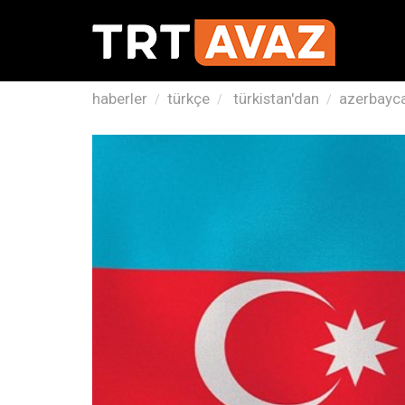
haberler
türkçe
türkistan'dan
azerbayca