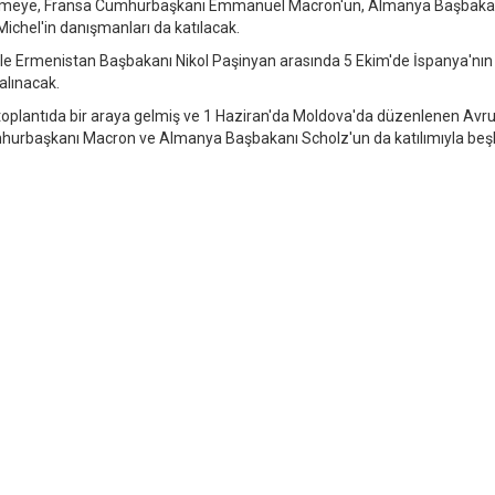
görüşmeye, Fransa Cumhurbaşkanı Emmanuel Macron'un, Almanya Başbaka
Michel'in danışmanları da katılacak.
e Ermenistan Başbakanı Nikol Paşinyan arasında 5 Ekim'de İspanya'nın
alınacak.
ü toplantıda bir araya gelmiş ve 1 Haziran'da Moldova'da düzenlenen Avr
hurbaşkanı Macron ve Almanya Başbakanı Scholz'un da katılımıyla beşl