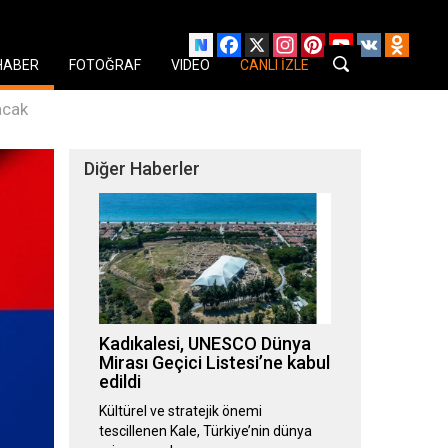
Facebook
X
Instagram
Pinterest
YouTube
VK
Odnok
HABER
FOTOĞRAF
VIDEO
CANLI İZLE
acak
Diğer Haberler
Kadıkalesi, UNESCO Dünya
Mirası Geçici Listesi’ne kabul
edildi
Kültürel ve stratejik önemi
tescillenen Kale, Türkiye’nin dünya