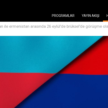
PROGRAMLAR
YAYIN AKIŞI
n ile ermenistan arasında 26 eylül'de brüksel'de görüşme ol