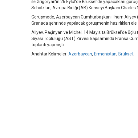
ile Grigoryan'ın 26 Eylül'de Brüksel'de yapacakları 
Scholz'un, Avrupa Birliği (AB) Konseyi Başkanı Charles 
Görüşmede, Azerbaycan Cumhurbaşkanı İlham Aliyev il
Granada şehrinde yapılacak görüşmenin hazırlıkları ele 
Aliyev, Paşinyan ve Michel, 14 Mayıs'ta Brüksel'de üçl
Siyasi Topluluğu (AST) Zirvesi kapsamında Fransa Cum
toplantı yapmıştı.
Anahtar Kelimeler:
Azerbaycan
,
Ermenistan
,
Brüksel
,