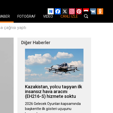
Facebook
X
Instagram
Pinterest
YouTube
VK
Odnok
HABER
FOTOĞRAF
VIDEO
CANLI İZLE
 çağrısı yaptı
Diğer Haberler
Kazakistan, yolcu taşıyan ilk
insansız hava aracını
(EH216-S) hizmete soktu
2026 Gelecek Oyunları kapsamında
başkentte ilk gösteri uçuşunu