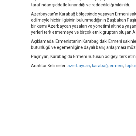
tarafından şiddetle kınandığı ve reddedildiği bildirildi.
Azerbaycan'ın Karabağ bölgesinde yaşayan Ermeni sakinle
edilmeyle hiçbir ilgisinin bulunmadığının Başbakan Paşiny
bir kısmı Azerbaycan yasaları ve yönetimi altında yaşam
yerleri terk etmemeye ve birçok etnik gruptan oluşan A
Açıklamada, Ermenistan'ın Karabağ'daki Ermeni sakinle
bütünlüğü ve egemenliğine dayalı barış anlaşması müz
Paşinyan, Karabağ'da Ermeni nüfusun bölgeyi terk etm
Anahtar Kelimeler:
azerbaycan
,
karabağ
,
ermeni
,
topl