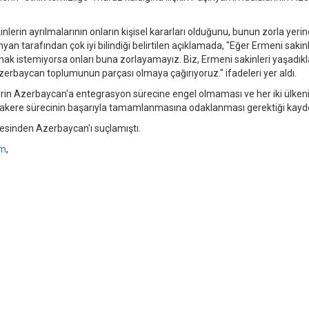
rin ayrılmalarının onların kişisel kararları olduğunu, bunun zorla yeri
an tarafından çok iyi bilindiği belirtilen açıklamada, "Eğer Ermeni sakinl
ak istemiyorsa onları buna zorlayamayız. Biz, Ermeni sakinleri yaşadıkl
zerbaycan toplumunun parçası olmaya çağırıyoruz." ifadeleri yer aldı.
rin Azerbaycan'a entegrasyon sürecine engel olmaması ve her iki ülken
akere sürecinin başarıyla tamamlanmasına odaklanması gerektiği kayde
esinden Azerbaycan'ı suçlamıştı.
um
,