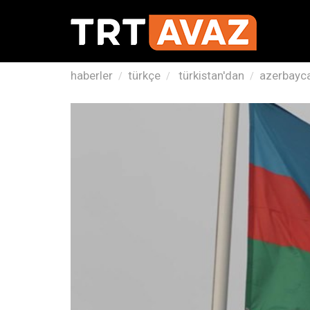
haberler
türkçe
türkistan'dan
azerbayca