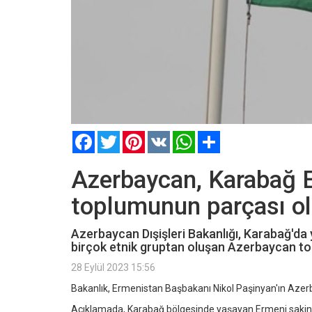
Facebook
Twitter
Pinterest
VK
WhatsApp
Paylaş
Azerbaycan, Karabağ 
toplumunun parçası ol
Azerbaycan Dışişleri Bakanlığı, Karabağ'da
birçok etnik gruptan oluşan Azerbaycan to
28 Eylül 2023 15:56
Bakanlık, Ermenistan Başbakanı Nikol Paşinyan'ın Azerba
Açıklamada, Karabağ bölgesinde yaşayan Ermeni sakinler