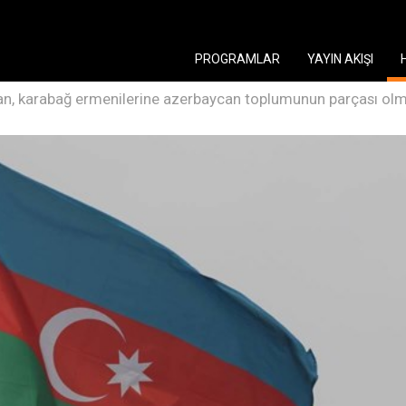
PROGRAMLAR
YAYIN AKIŞI
n, karabağ ermenilerine azerbaycan toplumunun parçası olma