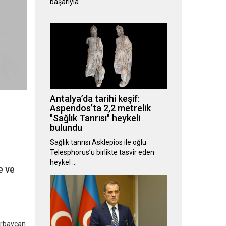
başarıyla …
Antalya’da tarihi keşif:
Aspendos’ta 2,2 metrelik
"Sağlık Tanrısı" heykeli
bulundu
Sağlık tanrısı Asklepios ile oğlu
Telesphorus’u birlikte tasvir eden
heykel …
e ve
zerbaycan