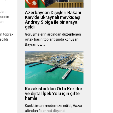
nden
Azerbaycan Dışişleri Bakanı
erinin
Kiev’de Ukraynalı mevkidaşı
Andrey Sibiga ile bir araya
arı
geldi
in toprak
Görüşmelerin ardından düzenlenen
dildi.
ortak basın toplantısında konuşan
Bayramov, …
Kazakistan’dan Orta Koridor
ve dijital İpek Yolu için çifte
hamle
Kurık Limanı modernize edildi, Hazar
altından fiber hat döşendi.