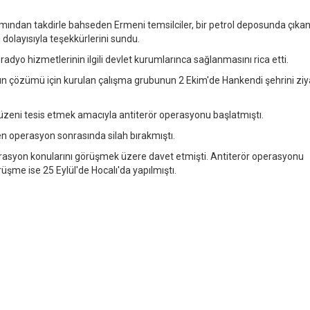
mından takdirle bahseden Ermeni temsilciler, bir petrol deposunda çıka
dolayısıyla teşekkürlerini sundu.
radyo hizmetlerinin ilgili devlet kurumlarınca sağlanmasını rica etti.
 çözümü için kurulan çalışma grubunun 2 Ekim'de Hankendi şehrini ziy
zeni tesis etmek amacıyla antiterör operasyonu başlatmıştı.
en operasyon sonrasında silah bırakmıştı.
grasyon konularını görüşmek üzere davet etmişti. Antiterör operasyonu
rüşme ise 25 Eylül'de Hocalı'da yapılmıştı.