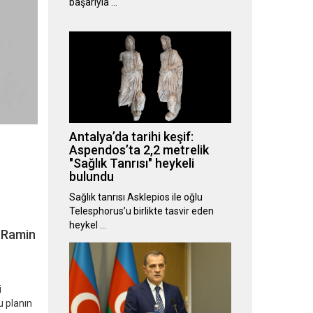
başarıyla …
Antalya’da tarihi keşif:
Aspendos’ta 2,2 metrelik
"Sağlık Tanrısı" heykeli
bulundu
Sağlık tanrısı Asklepios ile oğlu
Telesphorus’u birlikte tasvir eden
heykel …
i Ramin
i
 planın