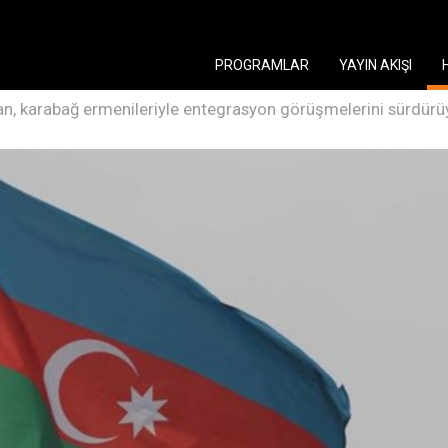
PROGRAMLAR
YAYIN AKIŞI
n, karabağ ermenileriyle entegrasyon görüşmelerini sürdürü