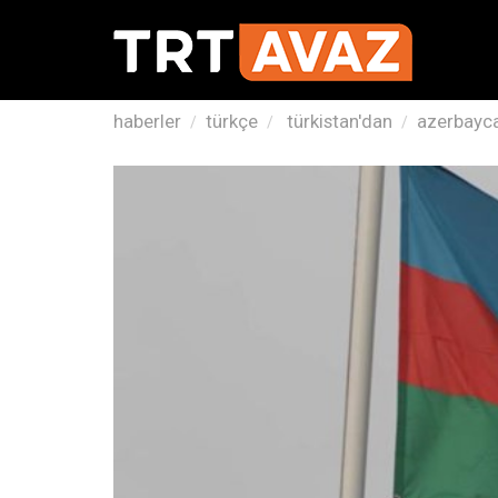
haberler
türkçe
türkistan'dan
azerbayca