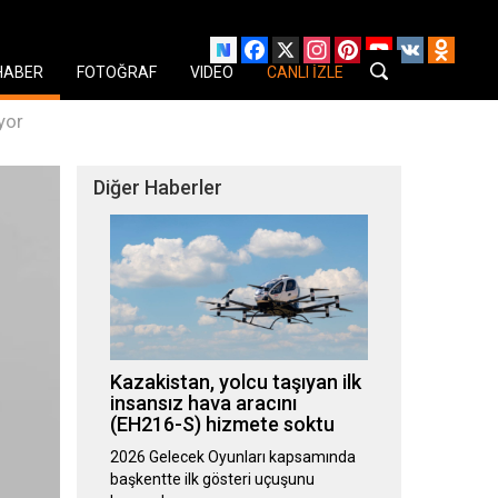
Facebook
X
Instagram
Pinterest
YouTube
VK
Odnok
HABER
FOTOĞRAF
VIDEO
CANLI İZLE
yor
Diğer Haberler
Kazakistan, yolcu taşıyan ilk
insansız hava aracını
(EH216-S) hizmete soktu
2026 Gelecek Oyunları kapsamında
başkentte ilk gösteri uçuşunu