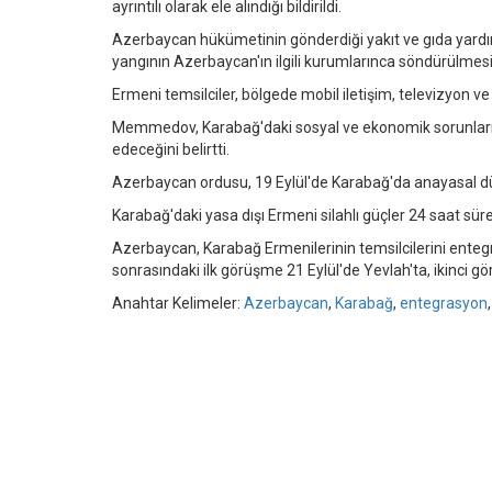
ayrıntılı olarak ele alındığı bildirildi.
Azerbaycan hükümetinin gönderdiği yakıt ve gıda yardı
yangının Azerbaycan'ın ilgili kurumlarınca söndürülmesi 
Ermeni temsilciler, bölgede mobil iletişim, televizyon ve 
Memmedov, Karabağ'daki sosyal ve ekonomik sorunların
edeceğini belirtti.
Azerbaycan ordusu, 19 Eylül'de Karabağ'da anayasal dü
Karabağ'daki yasa dışı Ermeni silahlı güçler 24 saat sür
Azerbaycan, Karabağ Ermenilerinin temsilcilerini ente
sonrasındaki ilk görüşme 21 Eylül'de Yevlah'ta, ikinci gö
Anahtar Kelimeler:
Azerbaycan
,
Karabağ
,
entegrasyon
,