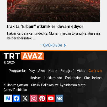
Irak'ta ''Erbain'' etkinlikleri devam ediyor
Irak'ın Kerbela kentinde, Hz. Muhammed'in torunu Hz. Hüseyin
ve beraberindeki …
TÜMÜNÜ GÖR
© 2026
Programlar
Yayın Akışı
Haber
Fotoğraf
Video
Canlı İzle
İletişim
Hakkımızda
Frekanslar
Site Haritası
Kullanım Şartları
Gizlilik Politikası ve Aydınlatma Metni
Çerez Politikası
Facebook
X
Instagram
Pinterest
YouTube
VK