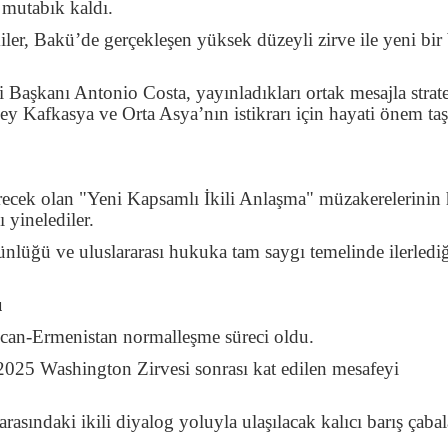
e mutabık kaldı.
kiler, Bakü’de gerçekleşen yüksek düzeyli zirve ile yeni bir
şkanı Antonio Costa, yayınladıkları ortak mesajla strate
ney Kafkasya ve Orta Asya’nın istikrarı için hayati önem taş
ndirecek olan "Yeni Kapsamlı İkili Anlaşma" müzakerelerinin 
 yinelediler.
nlüğü ve uluslararası hukuka tam saygı temelinde ilerlediğ
ı
aycan-Ermenistan normalleşme süreci oldu.
 2025 Washington Zirvesi sonrası kat edilen mesafeyi
asındaki ikili diyalog yoluyla ulaşılacak kalıcı barış çabal