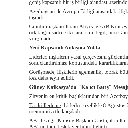
geniş kapsamlı bir iş birliği ajandası üzerind
Azerbaycan ile Avrupa Birliği arasındaki iliş
taşındı.
Cumhurbaşkanı İlham Aliyev ve AB Konseyi Ba
ortaklığın sadece iki taraf için değil, tüm Gü
vurguladı.
Yeni Kapsamlı Anlaşma Yolda
Liderler, ilişkilerin yasal çerçevesini güçle
sonuçlandırılması konusundaki kararlılıklarını
Görüşmede, ilişkilerin egemenlik, toprak bütü
kez daha teyit edildi.
Güney Kafkasya’da "Kalıcı Barış" Mesaj
Zirvenin en kritik başlıklarından biri Azerb
Tarihi İlerleme
:
Liderler, özellikle 8 Ağustos
memnuniyetle karşıladı.
AB Desteği
:
Konsey Başkanı Costa, iki ülke ar
AB’nin tam destek verdiğini belirtti.