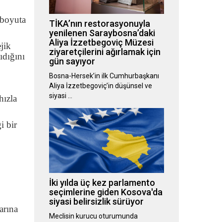
 boyuta
TİKA’nın restorasyonuyla
yenilenen Saraybosna’daki
Aliya İzzetbegoviç Müzesi
jik
ziyaretçilerini ağırlamak için
ıdığını
gün sayıyor
Bosna-Hersek’in ilk Cumhurbaşkanı
Aliya İzzetbegoviç’in düşünsel ve
siyasi …
hızla
i bir
İki yılda üç kez parlamento
seçimlerine giden Kosova'da
siyasi belirsizlik sürüyor
arına
Meclisin kurucu oturumunda