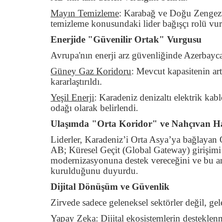
Mayın Temizleme
:
Karabağ ve Doğu Zengezur
temizleme konusundaki lider bağışçı rolü vurg
Enerjide "Güvenilir Ortak" Vurgusu
Avrupa'nın enerji arz güvenliğinde Azerbaycan’
Güney Gaz Koridoru
:
Mevcut kapasitenin art
kararlaştırıldı.
Yeşil Enerji
:
Karadeniz denizaltı elektrik kablo
odağı olarak belirlendi.
Ulaşımda "Orta Koridor" ve Nahçıvan H
Liderler, Karadeniz’i Orta Asya’ya bağlayan 
AB; Küresel Geçit (Global Gateway) girişim
modernizasyonuna destek vereceğini ve bu 
kurulduğunu duyurdu.
Dijital Dönüşüm ve Güvenlik
Zirvede sadece geleneksel sektörler değil, ge
Yapay Zeka
:
Dijital ekosistemlerin desteklenm