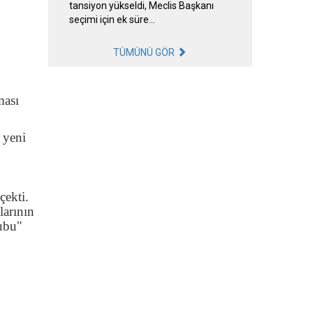
tansiyon yükseldi, Meclis Başkanı
seçimi için ek süre…
TÜMÜNÜ GÖR
ması
n yeni
çekti.
arının
ubu"