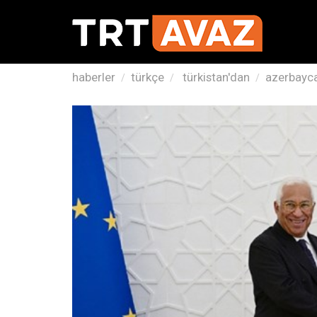
haberler
türkçe
türkistan'dan
azerbayca