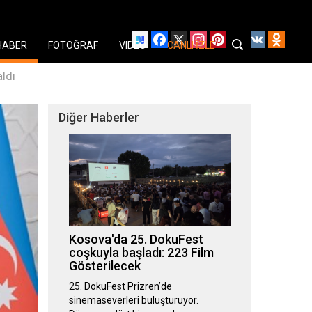
Facebook
X
Instagram
Pinterest
YouTube
VK
Odnok
HABER
FOTOĞRAF
VIDEO
CANLI İZLE
ldı
Diğer Haberler
Kosova'da 25. DokuFest
coşkuyla başladı: 223 Film
Gösterilecek
25. DokuFest Prizren’de
sinemaseverleri buluşturuyor.