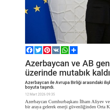
Facebook
Twitter
Pinterest
VK
WhatsApp
Paylaş
Azerbaycan ve AB geniş
üzerinde mutabık kald
Azerbaycan ile Avrupa Birliği arasındaki iliş
boyuta taşındı.
12 Mart 2026 09:35
Azerbaycan Cumhurbaşkanı İlham Aliyev ve 
bir araya gelerek enerji güvenliğinden Orta 