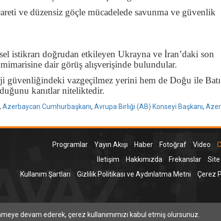
icareti ve düzensiz göçle mücadelede savunma ve güvenlik
l istikrarı doğrudan etkileyen Ukrayna ve İran’daki son
 mimarisine dair görüş alışverişinde bulundular.
ji güvenliğindeki vazgeçilmez yerini hem de Doğu ile Batı
duğunu kanıtlar niteliktedir.
,
Azerbaycan Cumhurbaşkanı
,
Avrupa Birliği (AB) Konseyi Başkanı
,
Azer
Programlar
Yayın Akışı
Haber
Fotoğraf
Video
C
İletişim
Hakkımızda
Frekanslar
Site
Kullanım Şartları
Gizlilik Politikası ve Aydınlatma Metni
Çerez Po
T
inmeye devam ederek, çerez kullanımımızı kabul etmiş olursunuz.