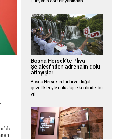
Dünyanın dört bir yanından…
Bosna Hersek’te Pliva
Şelalesi'nden adrenalin dolu
atlayışlar
Bosna Hersek’in tarihi ve doğal
güzellikleriyle ünlü Jajce kentinde, bu
yıl …
r
kü’de
anan