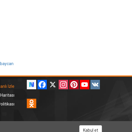
baycan
Facebook
X
Instagram
Pinterest
YouTube
VK
anlı İzle
 Haritası
Odnoklassniki
litikası
RT Dinle
Kabul et