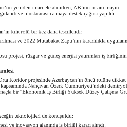
’un yeniden imarı ele alınırken, AB’nin insani mayın
ulandı ve uluslararası camiaya destek çağrısı yapıldı.
ın kilit rolü bir kez daha tescillendi:
ırılması ve 2022 Mutabakat Zaptı’nın kararlılıkla uygulan
su projesi, rüzgar ve güneş enerjisi yatırımları iş birliğini
amlesi
Orta Koridor projesinde Azerbaycan’ın öncü rolüne dikkat 
i kapsamında Nahçıvan Özerk Cumhuriyeti’ndeki demiryoll
amaçla bir "Ekonomik İş Birliği Yüksek Düzey Çalışma Gr
leceğin teknolojileri de konuşuldu:
esi ve inovasyon alanında iş birliği kararı alındı.