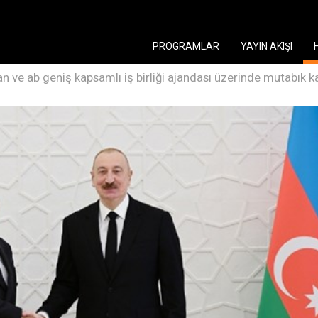
PROGRAMLAR
YAYIN AKIŞI
n ve ab geniş kapsamlı iş birliği ajandası üzerinde mutabık ka