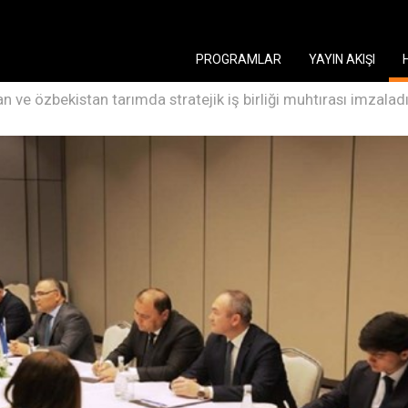
PROGRAMLAR
YAYIN AKIŞI
 ve özbekistan tarımda stratejik iş birliği muhtırası imzalad