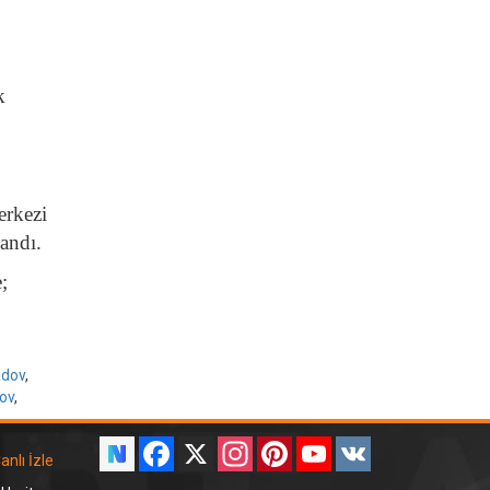
k
erkezi
andı.
;
adov
,
ov
,
Facebook
X
Instagram
Pinterest
YouTube
VK
anlı İzle