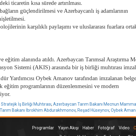
ki ticaretin kısa sürede artırılması.
bağların güçlendirilmesi ve Azerbaycanlı iş adamlarının
işletilmesi.
ojilerinin karşılıklı paylaşımı ve uluslararası fuarlara orta
ve eğitim alanında atıldı. Azerbaycan Tarımsal Araştırma M
syon Sistemi (AKIS) arasında bir iş birliği muhtırası imzal
ür Yardımcısı Oybek Amanov tarafından imzalanan belge
ortak eğitim programlarının düzenlenmesini ve modern
iyor.
atejik İş Birliği Muhtırası
,
Azerbaycan Tarım Bakanı Mecnun Mamm
 Tarım Bakanı İbrokhim Abdurakhmonov
,
Reşad Hüseynov
,
Oybek Aman
Programlar
Yayın Akışı
Haber
Fotoğraf
Video
C