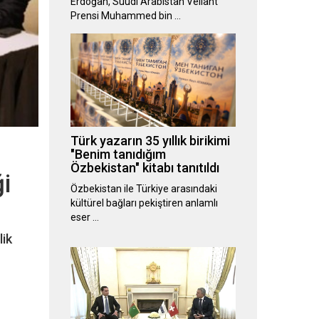
Erdoğan, Suudi Arabistan Veliaht
Prensi Muhammed bin …
Türk yazarın 35 yıllık birikimi
"Benim tanıdığım
Özbekistan" kitabı tanıtıldı
i
Özbekistan ile Türkiye arasındaki
kültürel bağları pekiştiren anlamlı
eser …
lik