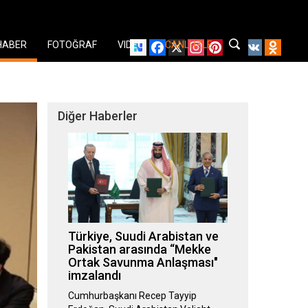
Facebook
X
Instagram
Pinterest
YouTube
VK
Odnok
HABER
FOTOĞRAF
VIDEO
CANLI İZLE
ı
Diğer Haberler
Türkiye, Suudi Arabistan ve
Pakistan arasında “Mekke
Ortak Savunma Anlaşması"
imzalandı
Cumhurbaşkanı Recep Tayyip