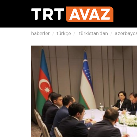
haberler
türkçe
türkistan'dan
azerbaycan