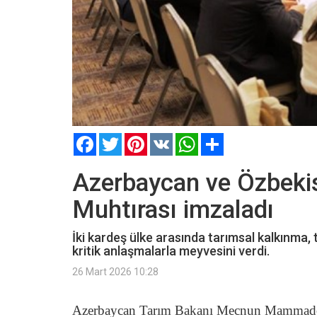
Facebook
Twitter
Pinterest
VK
WhatsApp
Paylaş
Azerbaycan ve Özbekist
Muhtırası imzaladı
İki kardeş ülke arasında tarımsal kalkınma, 
kritik anlaşmalarla meyvesini verdi.
26 Mart 2026 10:28
Azerbaycan Tarım Bakanı Mecnun Mammadov’un