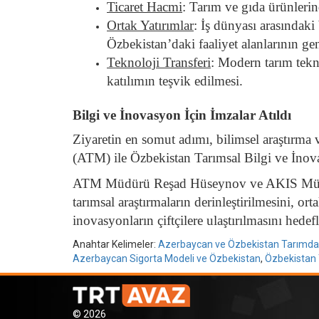
Ticaret Hacmi
:
Tarım ve gıda ürünlerinde
Ortak Yatırımlar
:
İş dünyası arasındaki 
Özbekistan’daki faaliyet alanlarının gen
Teknoloji Transferi
:
Modern tarım teknol
katılımın teşvik edilmesi.
Bilgi ve İnovasyon İçin İmzalar Atıldı
Ziyaretin en somut adımı, bilimsel araştırma 
(ATM) ile Özbekistan Tarımsal Bilgi ve İnova
ATM Müdürü Reşad Hüseynov
ve AKIS Müd
tarımsal araştırmaların derinleştirilmesini, 
inovasyonların çiftçilere ulaştırılmasını hedefl
Anahtar Kelimeler:
Azerbaycan ve Özbekistan Tarımda Str
Azerbaycan Sigorta Modeli ve Özbekistan
,
Özbekistan
© 2026