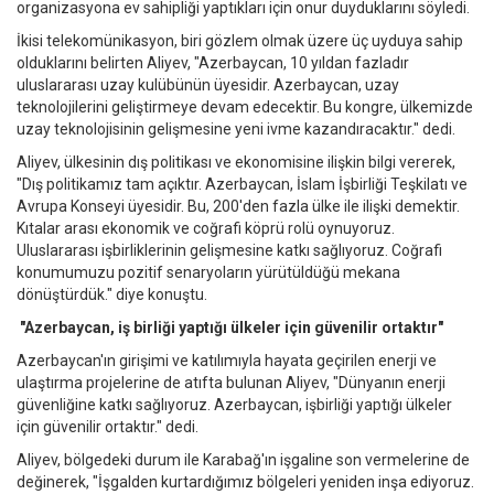
organizasyona ev sahipliği yaptıkları için onur duyduklarını söyledi.
İkisi telekomünikasyon, biri gözlem olmak üzere üç uyduya sahip
olduklarını belirten Aliyev, "Azerbaycan, 10 yıldan fazladır
uluslararası uzay kulübünün üyesidir. Azerbaycan, uzay
teknolojilerini geliştirmeye devam edecektir. Bu kongre, ülkemizde
uzay teknolojisinin gelişmesine yeni ivme kazandıracaktır." dedi.
Aliyev, ülkesinin dış politikası ve ekonomisine ilişkin bilgi vererek,
"Dış politikamız tam açıktır. Azerbaycan, İslam İşbirliği Teşkilatı ve
Avrupa Konseyi üyesidir. Bu, 200'den fazla ülke ile ilişki demektir.
Kıtalar arası ekonomik ve coğrafi köprü rolü oynuyoruz.
Uluslararası işbirliklerinin gelişmesine katkı sağlıyoruz. Coğrafi
konumumuzu pozitif senaryoların yürütüldüğü mekana
dönüştürdük." diye konuştu.
"Azerbaycan, iş birliği yaptığı ülkeler için güvenilir ortaktır"
Azerbaycan'ın girişimi ve katılımıyla hayata geçirilen enerji ve
ulaştırma projelerine de atıfta bulunan Aliyev, "Dünyanın enerji
güvenliğine katkı sağlıyoruz. Azerbaycan, işbirliği yaptığı ülkeler
için güvenilir ortaktır." dedi.
Aliyev, bölgedeki durum ile Karabağ'ın işgaline son vermelerine de
değinerek, "İşgalden kurtardığımız bölgeleri yeniden inşa ediyoruz.