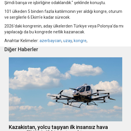
Şimdi barışa ve işbirliğine odaklandık." şeklinde konuştu.
101 ülkeden 5 binden fazla katılımcının yer aldığı kongre, oturum
ve sergilerle 6 Ekim'e kadar sürecek.
2026'daki kongrenin, aday ülkelerden Türkiye veya Polonya'da mı
yapılacağı da bu kongrede netlik kazanacak.
Anahtar Kelimeler:
azerbaycan
,
uzay
,
kongre
,
Diğer Haberler
Kazakistan, yolcu taşıyan ilk insansız hava