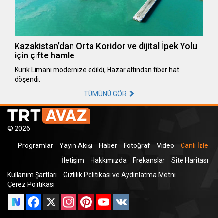
Kazakistan’dan Orta Koridor ve dijital İpek Yolu
için çifte hamle
Kurık Limanı modernize edildi, Hazar altından fiber hat
döşendi.
TÜMÜNÜ GÖR
© 2026
Programlar
Yayın Akışı
Haber
Fotoğraf
Video
Canlı İzle
İletişim
Hakkımızda
Frekanslar
Site Haritası
Kullanım Şartları
Gizlilik Politikası ve Aydınlatma Metni
Çerez Politikası
Facebook
X
Instagram
Pinterest
YouTube
VK