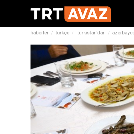
haberler
türkçe
türkistan'dan
azerbaycan