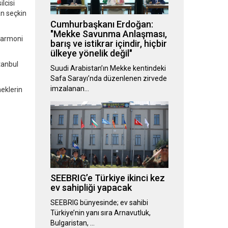
lcisi
n seçkin
Cumhurbaşkanı Erdoğan:
"Mekke Savunma Anlaşması,
 harmoni
barış ve istikrar içindir, hiçbir
ülkeye yönelik değil"
tanbul
Suudi Arabistan’ın Mekke kentindeki
Safa Sarayı’nda düzenlenen zirvede
imzalanan…
meklerin
SEEBRIG’e Türkiye ikinci kez
ev sahipliği yapacak
SEEBRIG bünyesinde; ev sahibi
Türkiye’nin yanı sıra Arnavutluk,
Bulgaristan, …