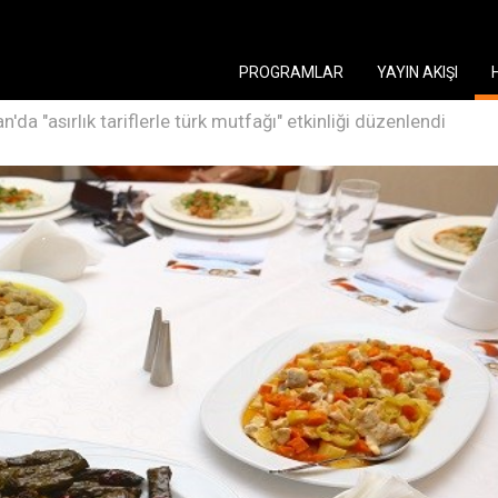
PROGRAMLAR
YAYIN AKIŞI
'da "asırlık tariflerle türk mutfağı" etkinliği düzenlendi