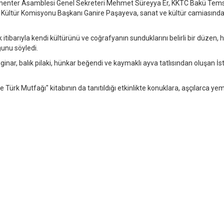
rlamenter Asamblesi Genel Sekreteri Mehmet Süreyya Er, KKTC Bakü Temsi
Kültür Komisyonu Başkanı Ganire Paşayeva, sanat ve kültür camiasında
 itibarıyla kendi kültürünü ve coğrafyanın sunduklarını belirli bir düzen,
ğunu söyledi.
ginar, balık pilaki, hünkar beğendi ve kaymaklı ayva tatlısından oluşan İs
le Türk Mutfağı" kitabının da tanıtıldığı etkinlikte konuklara, aşçılarca ye