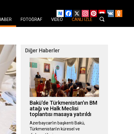
Facebook
X
Instagram
Pinterest
YouTube
VK
Odnok
HABER
FOTOĞRAF
VIDEO
CANLI İZLE
Diğer Haberler
Bakü'de Türkmenistan'ın BM
atağı ve Halk Meclisi
toplantısı masaya yatırıldı
Azerbaycan'ın başkenti Bakü,
Türkmenistan'ın küresel ve