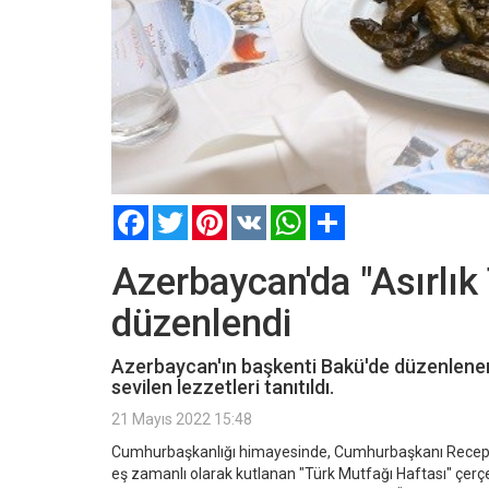
Facebook
Twitter
Pinterest
VK
WhatsApp
Paylaş
Azerbaycan'da "Asırlık 
düzenlendi
Azerbaycan'ın başkenti Bakü'de düzenlenen e
sevilen lezzetleri tanıtıldı.
21 Mayıs 2022 15:48
Cumhurbaşkanlığı himayesinde, Cumhurbaşkanı Recep Ta
eş zamanlı olarak kutlanan "Türk Mutfağı Haftası" çer