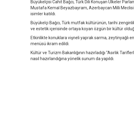
Büyükelçisi Cahit Bağcı, Türk Dili Konuşan Ülkeler Pa
Mustafa Kemal Beyazbayram, Azerbaycan Milli Meclisi 
isimler katıldı.
Büyükelçi Bağcı, Türk mutfak kültürünün, tarihi zenginlik
ve estetik içerisinde ortaya koyan özgün bir kültür oldu
Etkinlikte konuklara vişneli yaprak sarma, zeytinyağlı en
menüsü ikram edildi.
Kültür ve Turizm Bakanlığının hazırladığı "Asırlık Tarifler
nasıl hazırlandığına yönelik sunum da yapıldı.