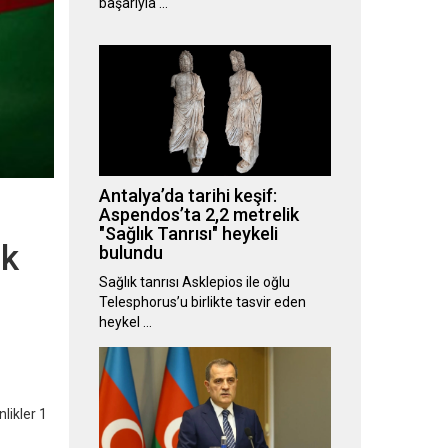
başarıyla …
Antalya’da tarihi keşif:
Aspendos’ta 2,2 metrelik
"Sağlık Tanrısı" heykeli
ak
bulundu
Sağlık tanrısı Asklepios ile oğlu
Telesphorus’u birlikte tasvir eden
heykel …
likler 1