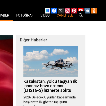
Facebook
X
Instagram
Pinterest
YouTube
VK
Odnok
HABER
FOTOĞRAF
VIDEO
CANLI İZLE
Diğer Haberler
Kazakistan, yolcu taşıyan ilk
insansız hava aracını
(EH216-S) hizmete soktu
2026 Gelecek Oyunları kapsamında
başkentte ilk gösteri uçuşunu