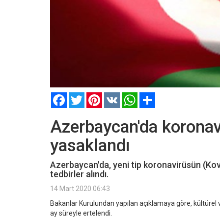
Facebook
Twitter
Pinterest
VK
WhatsApp
Paylaş
Azerbaycan'da koronav
yasaklandı
Azerbaycan'da, yeni tip koronavirüsün (Kov
tedbirler alındı.
14 Mart 2020 06:43
Bakanlar Kurulundan yapılan açıklamaya göre, kültürel ve 
ay süreyle ertelendi.