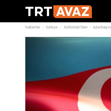
haberler
türkçe
türkistan'dan
azerbayca