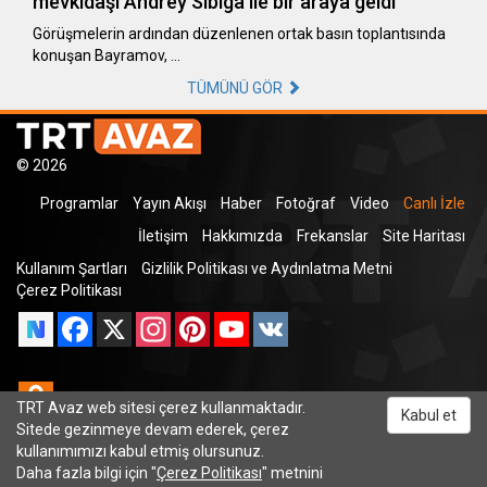
mevkidaşı Andrey Sibiga ile bir araya geldi
Görüşmelerin ardından düzenlenen ortak basın toplantısında
konuşan Bayramov, …
TÜMÜNÜ GÖR
© 2026
Programlar
Yayın Akışı
Haber
Fotoğraf
Video
Canlı İzle
İletişim
Hakkımızda
Frekanslar
Site Haritası
Kullanım Şartları
Gizlilik Politikası ve Aydınlatma Metni
Çerez Politikası
Facebook
X
Instagram
Pinterest
YouTube
VK
Odnoklassniki
TRT Avaz web sitesi çerez kullanmaktadır.
Kabul et
Sitede gezinmeye devam ederek, çerez
kullanımımızı kabul etmiş olursunuz.
Daha fazla bilgi için "
Çerez Politikası
" metnini
TRT Dinle