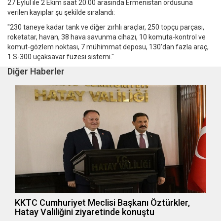
27 Eylül ile 2 Ekim saat 20.00 arasında Ermenistan ordusuna
verilen kayıplar şu şekilde sıralandı:
"230 taneye kadar tank ve diğer zırhlı araçlar, 250 topçu parçası,
roketatar, havan, 38 hava savunma cihazı, 10 komuta-kontrol ve
komut-gözlem noktası, 7 mühimmat deposu, 130'dan fazla araç,
1 S-300 uçaksavar füzesi sistemi."
Diğer Haberler
KKTC Cumhuriyet Meclisi Başkanı Öztürkler,
Hatay Valiliğini ziyaretinde konuştu