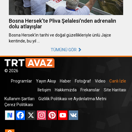
Bosna Hersek’te Pliva Şelalesi'nden adrenalin
dolu atlayışlar
Bosna Hersek’in tarihi ve doğal güzellikleriyle ünlü Jajce
kentinde, bu yıl …
TÜMÜNÜ GÖR
© 2026
Programlar
Yayın Akışı
Haber
Fotoğraf
Video
Canlı İzle
İletişim
Hakkımızda
Frekanslar
Site Haritası
Kullanım Şartları
Gizlilik Politikası ve Aydınlatma Metni
Çerez Politikası
Facebook
X
Instagram
Pinterest
YouTube
VK
Odnoklassniki