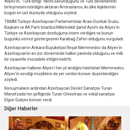
Aliyev'in, "Türk birliği" fikrini savunduğunu ve Türk devletlerinin
birleşmesini istediğini aktaran Amiraslanov, iki ülke ilişkilerinin
bugün en üst düzeyde olduğunu söyledi.
TBMM Türkiye-Azerbaycan Parlamentolar Arası Dostluk Grubu
Başkanı ve AK Parti İstanbul Milletvekili Şamil Ayrım da Aliyev'in
Türkiye ve Azerbaycan dostluğuna önem verdiğini ve bunun
bugünkü somut göstergesinin Karabağ Zaferi olduğunu vurguladı.
Azerbaycan'ın Ankara Büyükelçisi Reşat Memmedov da Aliyev'in
Azerbaycan'ın en zor döneminde halkın yanında olduğunu ve milli
bir siyasetle mücadele ettiğini belirtti.
Azerbaycan halkının Aliyev'i her yıl andığını hatırlatan Memmedov,
Aliyev'in sevdiği müziklere de yer verilen konser düzenlendiğini
söyledi.
Konuşmaların ardından Azerbaycan Devlet Sanatçısı Turan
Manafzade'nin şefliğinde Turan Orkestrası ve vokal sanatçısı
Elgün Guliyev konser verdi.
Diğer Haberler