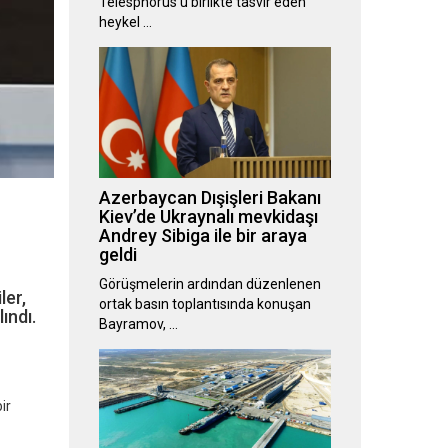
Telesphorus’u birlikte tasvir eden
heykel …
Azerbaycan Dışişleri Bakanı
Kiev’de Ukraynalı mevkidaşı
Andrey Sibiga ile bir araya
geldi
Görüşmelerin ardından düzenlenen
ler,
ortak basın toplantısında konuşan
ındı.
Bayramov, …
ir