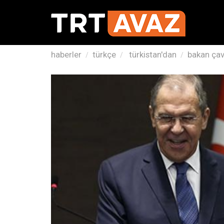
haberler
türkçe
türkistan'dan
bakan çav