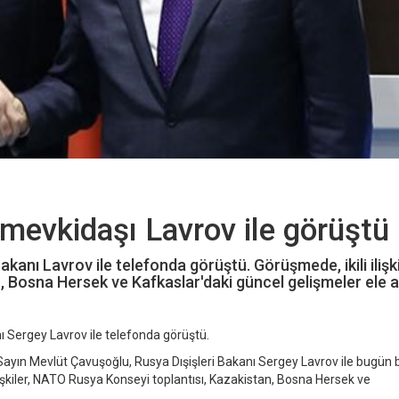
evkidaşı Lavrov ile görüştü
akanı Lavrov ile telefonda görüştü. Görüşmede, ikili ilişki
 Bosna Hersek ve Kafkaslar'daki güncel gelişmeler ele al
nı Sergey Lavrov ile telefonda görüştü.
 Sayın Mevlüt Çavuşoğlu, Rusya Dışişleri Bakanı Sergey Lavrov ile bugün b
lişkiler, NATO Rusya Konseyi toplantısı, Kazakistan, Bosna Hersek ve