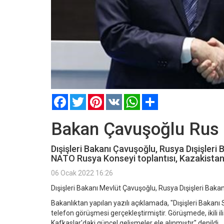
Facebook
Twitter
Pinterest
VK
WhatsApp
Paylaş
Bakan Çavuşoğlu Rus m
Dışişleri Bakanı Çavuşoğlu, Rusya Dışişleri B
NATO Rusya Konseyi toplantısı, Kazakistan,
06 Ocak 2022 16:26
Dışişleri Bakanı Mevlüt Çavuşoğlu, Rusya Dışişleri Baka
Bakanlıktan yapılan yazılı açıklamada, "Dışişleri Bakanı
telefon görüşmesi gerçekleştirmiştir. Görüşmede, ikili i
Kafkaslar'daki güncel gelişmeler ele alınmıştır" denildi.