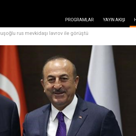
PROGRAMLAR
YAYIN AKIŞI
uşoğlu rus mevkidaşı lavrov ile görüştü