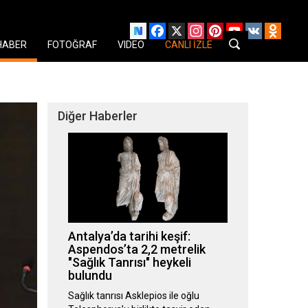
Facebook
X
Instagram
Pinterest
YouTube
VK
Odnok
HABER
FOTOĞRAF
VIDEO
CANLI İZLE
Diğer Haberler
Antalya’da tarihi keşif:
Aspendos’ta 2,2 metrelik
"Sağlık Tanrısı" heykeli
bulundu
Sağlık tanrısı Asklepios ile oğlu