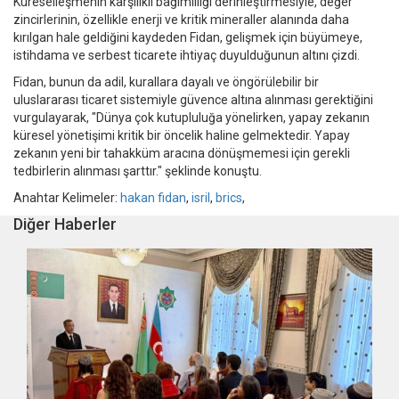
Küreselleşmenin karşılıklı bağımlılığı derinleştirmesiyle, değer
zincirlerinin, özellikle enerji ve kritik mineraller alanında daha
kırılgan hale geldiğini kaydeden Fidan, gelişmek için büyümeye,
istihdama ve serbest ticarete ihtiyaç duyulduğunun altını çizdi.
Fidan, bunun da adil, kurallara dayalı ve öngörülebilir bir
uluslararası ticaret sistemiyle güvence altına alınması gerektiğini
vurgulayarak, "Dünya çok kutupluluğa yönelirken, yapay zekanın
küresel yönetişimi kritik bir öncelik haline gelmektedir. Yapay
zekanın yeni bir tahakküm aracına dönüşmemesi için gerekli
tedbirlerin alınması şarttır." şeklinde konuştu.
Anahtar Kelimeler:
hakan fidan
,
isril
,
brics
,
Diğer Haberler