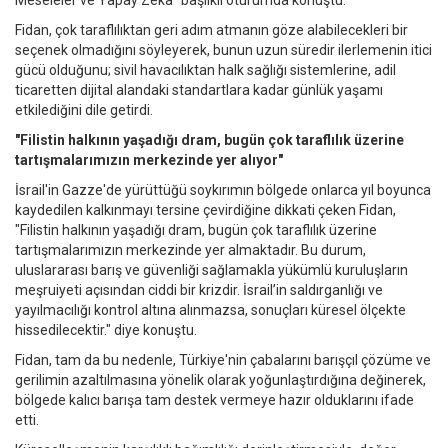
Meseleler ve Yapay Zeka" başlıklı oturumda konuştu.
Fidan, çok taraflılıktan geri adım atmanın göze alabilecekleri bir
seçenek olmadığını söyleyerek, bunun uzun süredir ilerlemenin itici
gücü olduğunu; sivil havacılıktan halk sağlığı sistemlerine, adil
ticaretten dijital alandaki standartlara kadar günlük yaşamı
etkilediğini dile getirdi.
"Filistin halkının yaşadığı dram, bugün çok taraflılık üzerine
tartışmalarımızın merkezinde yer alıyor"
İsrail'in Gazze'de yürüttüğü soykırımın bölgede onlarca yıl boyunca
kaydedilen kalkınmayı tersine çevirdiğine dikkati çeken Fidan,
"Filistin halkının yaşadığı dram, bugün çok taraflılık üzerine
tartışmalarımızın merkezinde yer almaktadır. Bu durum,
uluslararası barış ve güvenliği sağlamakla yükümlü kuruluşların
meşruiyeti açısından ciddi bir krizdir. İsrail’in saldırganlığı ve
yayılmacılığı kontrol altına alınmazsa, sonuçları küresel ölçekte
hissedilecektir." diye konuştu.
Fidan, tam da bu nedenle, Türkiye'nin çabalarını barışçıl çözüme ve
gerilimin azaltılmasına yönelik olarak yoğunlaştırdığına değinerek,
bölgede kalıcı barışa tam destek vermeye hazır olduklarını ifade
etti.