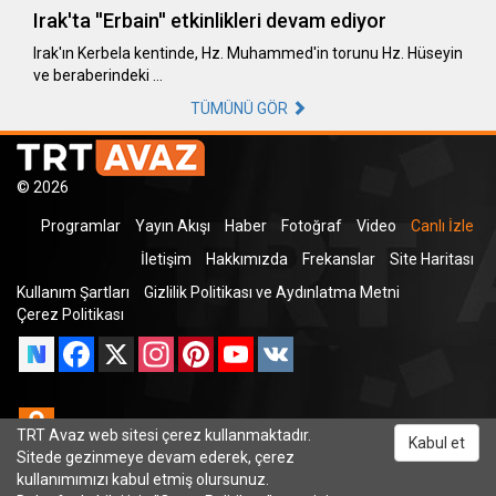
Irak'ta ''Erbain'' etkinlikleri devam ediyor
Irak'ın Kerbela kentinde, Hz. Muhammed'in torunu Hz. Hüseyin
ve beraberindeki …
TÜMÜNÜ GÖR
© 2026
Programlar
Yayın Akışı
Haber
Fotoğraf
Video
Canlı İzle
İletişim
Hakkımızda
Frekanslar
Site Haritası
Kullanım Şartları
Gizlilik Politikası ve Aydınlatma Metni
Çerez Politikası
Facebook
X
Instagram
Pinterest
YouTube
VK
Odnoklassniki
TRT Avaz web sitesi çerez kullanmaktadır.
Kabul et
Sitede gezinmeye devam ederek, çerez
kullanımımızı kabul etmiş olursunuz.