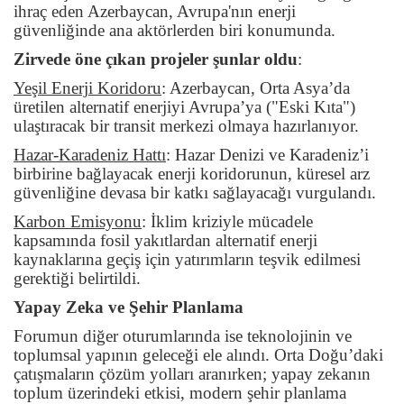
ihraç eden Azerbaycan, Avrupa'nın enerji
güvenliğinde ana aktörlerden biri konumunda.
Zirvede öne çıkan projeler şunlar oldu
:
Yeşil Enerji Koridoru
:
Azerbaycan, Orta Asya’da
üretilen alternatif enerjiyi Avrupa’ya ("Eski Kıta")
ulaştıracak bir transit merkezi olmaya hazırlanıyor.
Hazar-Karadeniz Hattı
:
Hazar Denizi ve Karadeniz’i
birbirine bağlayacak enerji koridorunun, küresel arz
güvenliğine devasa bir katkı sağlayacağı vurgulandı.
Karbon Emisyonu
:
İklim kriziyle mücadele
kapsamında fosil yakıtlardan alternatif enerji
kaynaklarına geçiş için yatırımların teşvik edilmesi
gerektiği belirtildi.
Yapay Zeka ve Şehir Planlama
Forumun diğer oturumlarında ise teknolojinin ve
toplumsal yapının geleceği ele alındı. Orta Doğu’daki
çatışmaların çözüm yolları aranırken; yapay zekanın
toplum üzerindeki etkisi, modern şehir planlama