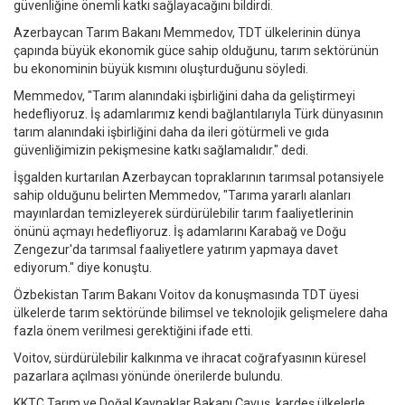
güvenliğine önemli katkı sağlayacağını bildirdi.
Azerbaycan Tarım Bakanı Memmedov, TDT ülkelerinin dünya
çapında büyük ekonomik güce sahip olduğunu, tarım sektörünün
bu ekonominin büyük kısmını oluşturduğunu söyledi.
Memmedov, "Tarım alanındaki işbirliğini daha da geliştirmeyi
hedefliyoruz. İş adamlarımız kendi bağlantılarıyla Türk dünyasının
tarım alanındaki işbirliğini daha da ileri götürmeli ve gıda
güvenliğimizin pekişmesine katkı sağlamalıdır." dedi.
İşgalden kurtarılan Azerbaycan topraklarının tarımsal potansiyele
sahip olduğunu belirten Memmedov, "Tarıma yararlı alanları
mayınlardan temizleyerek sürdürülebilir tarım faaliyetlerinin
önünü açmayı hedefliyoruz. İş adamlarını Karabağ ve Doğu
Zengezur'da tarımsal faaliyetlere yatırım yapmaya davet
ediyorum." diye konuştu.
Özbekistan Tarım Bakanı Voitov da konuşmasında TDT üyesi
ülkelerde tarım sektöründe bilimsel ve teknolojik gelişmelere daha
fazla önem verilmesi gerektiğini ifade etti.
Voitov, sürdürülebilir kalkınma ve ihracat coğrafyasının küresel
pazarlara açılması yönünde önerilerde bulundu.
KKTC Tarım ve Doğal Kaynaklar Bakanı Çavuş, kardeş ülkelerle