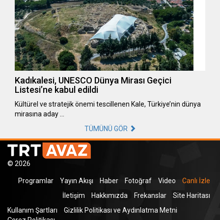
Kadıkalesi, UNESCO Dünya Mirası Geçici
Listesi’ne kabul edildi
Kültürel ve stratejik önemi tescillenen Kale, Türkiye’nin dünya
mirasına aday …
TÜMÜNÜ GÖR
© 2026
Programlar
Yayın Akışı
Haber
Fotoğraf
Video
Canlı İzle
İletişim
Hakkımızda
Frekanslar
Site Haritası
Kullanım Şartları
Gizlilik Politikası ve Aydınlatma Metni
Çerez Politikası