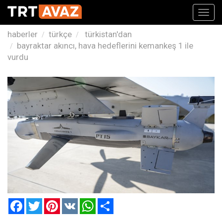
Toggl
navig
haberler
türkçe
türkistan'dan
bayraktar akıncı, hava hedeflerini kemankeş 1 ile
vurdu
Facebook
Twitter
Pinterest
VK
WhatsApp
Paylaş