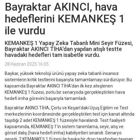
Bayraktar AKINCI, hava
hedeflerini KEMANKEŞ 1
ile vurdu
KEMANKEŞ 1 Yapay Zeka Tabanlı Mini Seyir Füzesi,
Bayraktar AKINCI TİHA'dan yapılan atışlı testte
havadaki hedefleri tam isabetle vurdu.
28 Haziran 2025 16:05
Baykar, yüksek teknoloji ürünü yapay zeka tabanlı insansız
sistemlerin kritik testlerini başarıyla tamamlamayı sürdürüyor. Bu
kapsamda Bayraktar AKINCI TİHA'dan ilk kez ateşlenen
KEMANKEŞ 1 füzesi, zorlu bir senaryoda gerçekleştirilen hava
hedefi imha görevini başarıyla tamamladı.
Bayraktar AKINCI TİHA, Çorlu ve Keşan’daki Uçuş Eğitim ve Test
merkezlerinin koordinesinde gerçekleştirilen test için kanat altında
taşıdığı 2 adet KEMANKEŞ 1 füzesiyle havalandı. Test faaliyeti
kapsamında, KEMANKEŞ 1'in sistem tanımlama, seyir, atış ve
görsel dalış (hava hedefi imha) kabiliyetleri sınandı. Senaryo
gereği, 2 KEMANKEŞ 1 füzesi ile başka bir dron tarafından taşınan