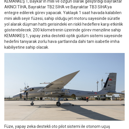
KEMANKEŞ 1, Baykar’ın milli ve özgün olarak geliştirdiği Bayraktar
AKINCI TİHA, Bayraktar TB2 SİHA ve Bayraktar TB3 SİHA’ya
entegre edilerek görev yapacak. Yaklaşık 1 saat havada kalabilen
mini akıllı seyir füzesi, sahip olduğu jet motoru sayesinde süratle
yol alarak düşman hattı gerisindeki en riskli hedeflere karşı etkinlik
gösterebilecek. 200 kilometrenin üzerinde görev menziline sahip
KEMANKEŞ 1, yapay zeka destekli optik güdüm sistemi sayesinde
hedefini tanıyarak zorlu hava şartlarında dahi tam isabetle imha
kabiliyetine sahip olacak.
Füze, yapay zeka destekli oto pilot sistemi ile otonom uçuş