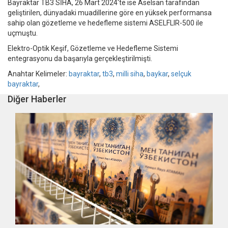
Bayraktar TB3 SİHA, 26 Mart 2024'te ise Aselsan tarafından
geliştirilen, dünyadaki muadillerine göre en yüksek performansa
sahip olan gözetleme ve hedefleme sistemi ASELFLIR-500 ile
uçmuştu.
Elektro-Optik Keşif, Gözetleme ve Hedefleme Sistemi
entegrasyonu da başarıyla gerçekleştirilmişti.
Anahtar Kelimeler:
bayraktar
,
tb3
,
milli siha
,
baykar
,
selçuk
bayraktar
,
Diğer Haberler