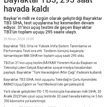
havada kaldı
Baykar’ın milli ve özgün olarak geliştirdiği Bayraktar
TB3 SİHA, test uçuşlarına hız kesmeden devam
ediyor. 31'inci uçuş testini de geçen Bayraktar
TB3’ün toplam uçuşu 295 saate ulaştı.
26 Nisan 2024 10:00
Bayraktar TB3, Orta ve Yüksek İrtifa Sistem Tanımlama ve
Performans Testi icra etti. Testlerin tümünü başarıyla
tamamlayan Milli SİHA’nın toplam uçuş saati 295 oldu.
TB3'ün 31'inci uçuş testini BAYKAR Yönetim Kurulu Başkanı ve
Teknoloji Lideri Selçuk Bayraktar sosyal medya hesabından
paylaştı. Bayraktar "Türk Havacılığının Altın Çağı" ifadesini kullandı.
Bayraktar TB3 SİHA, test uçuşunu Tekirdağ’ın Çorlu ilçesindeki
AKINCI Uçuş Eğitim ve Test Merkezi’nde gerçekleştirdi.
Yerli olarak geliştirilen PD-170 motoruyla havalanan milli SİHA, 20
Aralık 2023’teki uzun uçuş testinde 32 saat havada kalmış ve 5 bin
700 kilometre yol katetmişti.