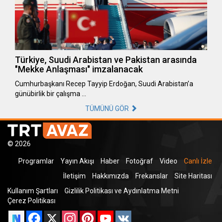
Türkiye, Suudi Arabistan ve Pakistan arasında
"Mekke Anlaşması" imzalanacak
Cumhurbaşkanı Recep Tayyip Erdoğan, Suudi Arabistan’a
günübirlik bir çalışma …
TÜMÜNÜ GÖR
© 2026
Programlar
Yayın Akışı
Haber
Fotoğraf
Video
Canlı İzle
İletişim
Hakkımızda
Frekanslar
Site Haritası
Kullanım Şartları
Gizlilik Politikası ve Aydınlatma Metni
Çerez Politikası
Facebook
X
Instagram
Pinterest
YouTube
VK