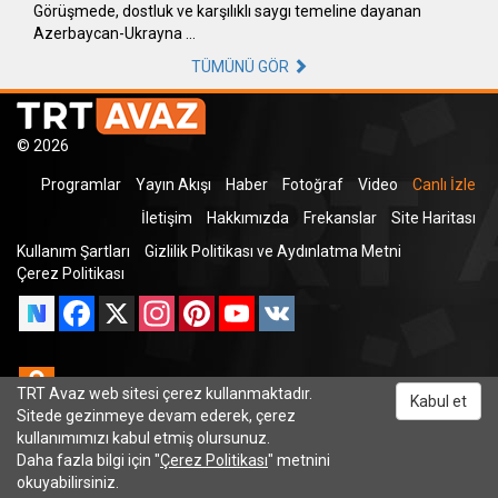
Görüşmede, dostluk ve karşılıklı saygı temeline dayanan
Azerbaycan-Ukrayna …
TÜMÜNÜ GÖR
© 2026
Programlar
Yayın Akışı
Haber
Fotoğraf
Video
Canlı İzle
İletişim
Hakkımızda
Frekanslar
Site Haritası
Kullanım Şartları
Gizlilik Politikası ve Aydınlatma Metni
Çerez Politikası
Facebook
X
Instagram
Pinterest
YouTube
VK
Odnoklassniki
TRT Avaz web sitesi çerez kullanmaktadır.
Kabul et
Sitede gezinmeye devam ederek, çerez
kullanımımızı kabul etmiş olursunuz.
Daha fazla bilgi için "
Çerez Politikası
" metnini
TRT Dinle
okuyabilirsiniz.