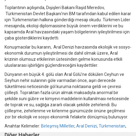
Toplantının açılışında, Dışişleri Bakanı Raşid Meredov,
Türkmenistan Devlet Başkanı’nın BM tarafından kabul edilen karar
için Türkmenistan halkına gönderdiği mesajı okudu. Türkmen Lider
mesajında, ekoloji diplomasisine büyük önem verdiklerini ve bu
kapsamda Aral havzasındaki yaşam bölgelerinin iyileştirilmesi için
çaba gösterdiklerini kaydetti.
Konuşmacılar bu kararın, Aral Denizi havzasında ekolojik ve sosyo-
ekonomik durumun iyileştirilmesi de dahil olmak üzere, Aral
krizinin olumsuz etkilerinin üstesinden gelme konusunda etkili
uluslararası işbirliğini güçlendireceğini kaydettiler.
Dünyanın en büyük 4. gölü olan Aral Gölü’ne dökülen Ceyhun ve
Seyhun nehir sularının göle varmadan önce, aşırı derecede
tüketilmesi neticesinde göl kuruma noktasına geldi ve çevresi
çölleşti. Topraktan fazla ürün almak maksadıyla anormal bir
şekilde suni gübre ve kimyevi maddelerin kullanılması neticesinde
de toprak ve su, sağlığa zararlı olacak şekilde zehirlendi. Bu
çölleşme, zehirlenme ve kirlenme günümüzde önüne geçilmesi
zor bir ekolojik ve sosyo ekonomik felakete dönüşmüş bulunuyor.
Anahtar Kelimeler:
Birleşmiş Milletler
,
Aral Denizi
,
Türkmenistan
,
Diğer Haberler