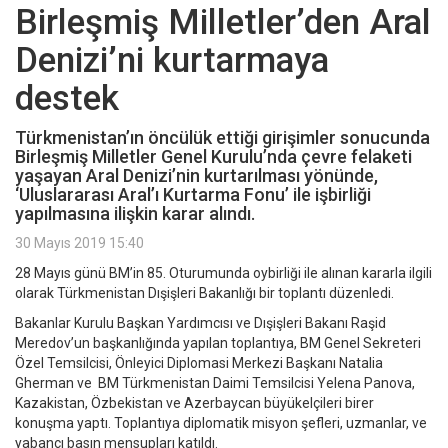
Birleşmiş Milletler’den Aral
Denizi’ni kurtarmaya
destek
Türkmenistan’ın öncülük ettiği girişimler sonucunda
Birleşmiş Milletler Genel Kurulu’nda çevre felaketi
yaşayan Aral Denizi’nin kurtarılması yönünde,
‘Uluslararası Aral’ı Kurtarma Fonu’ ile işbirliği
yapılmasına ilişkin karar alındı.
30 Mayıs 2019 15:40
28 Mayıs günü BM’in 85. Oturumunda oybirliği ile alınan kararla ilgili
olarak Türkmenistan Dışişleri Bakanlığı bir toplantı düzenledi.
Bakanlar Kurulu Başkan Yardımcısı ve Dışişleri Bakanı Raşid
Meredov’un başkanlığında yapılan toplantıya, BM Genel Sekreteri
Özel Temsilcisi, Önleyici Diplomasi Merkezi Başkanı Natalia
Gherman ve BM Türkmenistan Daimi Temsilcisi Yelena Panova,
Kazakistan, Özbekistan ve Azerbaycan büyükelçileri birer
konuşma yaptı. Toplantıya diplomatik misyon şefleri, uzmanlar, ve
yabancı basın mensupları katıldı.