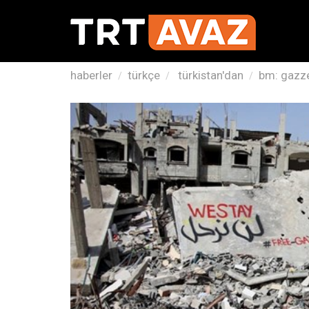
haberler
türkçe
türkistan'dan
bm: gazze