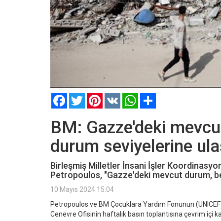
Facebook
Twitter
Pinterest
VK
WhatsApp
Paylaş
BM: Gazze'deki mevcut
durum seviyelerine ula
Birleşmiş Milletler İnsani İşler Koordinasy
Petropoulos, "Gazze'deki mevcut durum, ben
10 Mayıs 2024 15:04
Petropoulos ve BM Çocuklara Yardım Fonunun (UNICEF)
Cenevre Ofisinin haftalık basın toplantısına çevrim içi ka