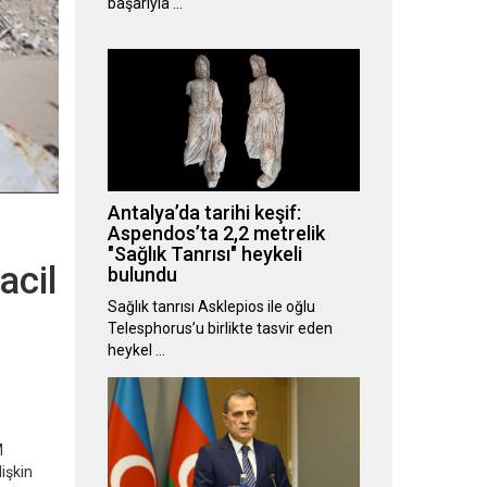
başarıyla …
Antalya’da tarihi keşif:
Aspendos’ta 2,2 metrelik
"Sağlık Tanrısı" heykeli
acil
bulundu
Sağlık tanrısı Asklepios ile oğlu
Telesphorus’u birlikte tasvir eden
heykel …
M
lişkin