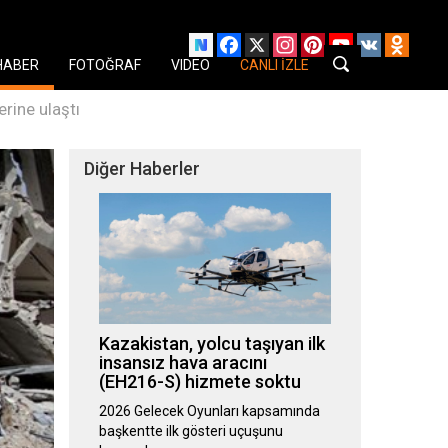
Facebook
X
Instagram
Pinterest
YouTube
VK
Odnok
HABER
FOTOĞRAF
VIDEO
CANLI İZLE
rine ulaştı
Diğer Haberler
Kazakistan, yolcu taşıyan ilk
insansız hava aracını
(EH216-S) hizmete soktu
2026 Gelecek Oyunları kapsamında
başkentte ilk gösteri uçuşunu