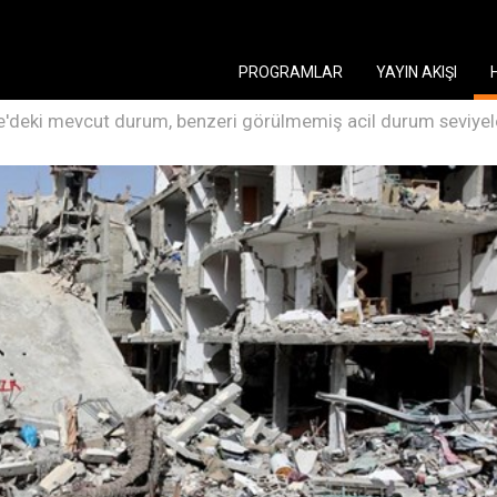
PROGRAMLAR
YAYIN AKIŞI
'deki mevcut durum, benzeri görülmemiş acil durum seviyele