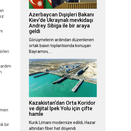
nin
Azerbaycan Dışişleri Bakanı
kez
Kiev’de Ukraynalı mevkidaşı
Andrey Sibiga ile bir araya
geldi
ni
Görüşmelerin ardından düzenlenen
ortak basın toplantısında konuşan
rleri
Bayramov, …
 Yardım
n
Kazakistan’dan Orta Koridor
ve dijital İpek Yolu için çifte
mamen
hamle
Kurık Limanı modernize edildi, Hazar
ik bir
altından fiber hat döşendi.