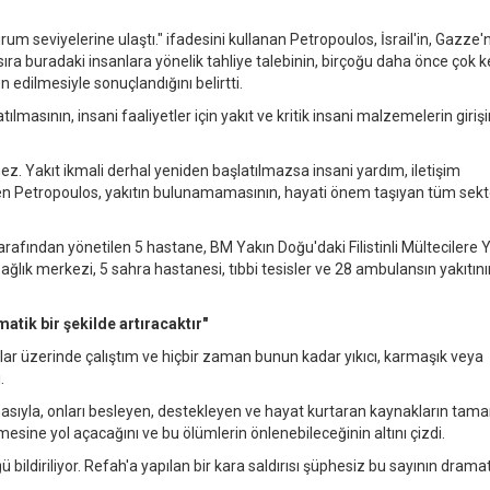
 seviyelerine ulaştı." ifadesini kullanan Petropoulos, İsrail'in, Gazze'
sıra buradaki insanlara yönelik tahliye talebinin, birçoğu daha önce çok 
n edilmesiyle sonuçlandığını belirtti.
ılmasının, insani faaliyetler için yakıt ve kritik insani malzemelerin girişi
. Yakıt ikmali derhal yeniden başlatılmazsa insani yardım, iletişim
diyen Petropoulos, yakıtın bulunamamasının, hayati önem taşıyan tüm sektö
arafından yönetilen 5 hastane, BM Yakın Doğu'daki Filistinli Mültecilere
ağlık merkezi, 5 sahra hastanesi, tıbbi tesisler ve 28 ambulansın yakıtını
atik bir şekilde artıracaktır"
mlar üzerinde çalıştım ve hiçbir zaman bunun kadar yıkıcı, karmaşık veya
.
sıyla, onları besleyen, destekleyen ve hayat kurtaran kaynakların ta
sine yol açacağını ve bu ölümlerin önlenebileceğinin altını çizdi.
ldiriliyor. Refah'a yapılan bir kara saldırısı şüphesiz bu sayının dramat