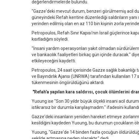
değerlendirmelerde bulundu.
"Gazze'deki mevcut durum, benzeri görülmemiş acil durum
güneyindeki Refah kentine düzenlediği saldırıların yanı 
yerinden edilmiş olan en az 110 bin kişinin zorla yerinde
Petropoulos, Refah Sınır Kapısı'nın İsrail güçlerince kapat
kısıtladığını söyledi.
"İnsani yardım operasyonları yakıt olmadan sürdürülemez
ve bankacılık faaliyetleri birkaç gün içinde duracak." 
etkileyeceğini kaydetti.
Petropoulos, 24 saat içerisinde Gazze sağlık bakanlığı t
ve Bayındırlık Ajansı (UNRWA) tarafından kullanılan 17 s
tükenmesinin öngörüldüğünü aktardı.
"Refah'a yapılan kara saldırısı, çocuk ölümlerini dram
Yuoung ise "Son 30 yıldır büyük ölçekli insani acil duru
istikrarsız bir durumla karşılaşmadım." ifadesini kullandı
Gazze'deki insanların yeniden hareket etmeye zorlanma
kesildiğini kaydeden Yuoung, bu durumun çocukların ölme
Yuoung, "Gazze'de 14 binden fazla çocuğun öldürüldüğü bi
şekilde artmasına neden olacaktır." dedi.