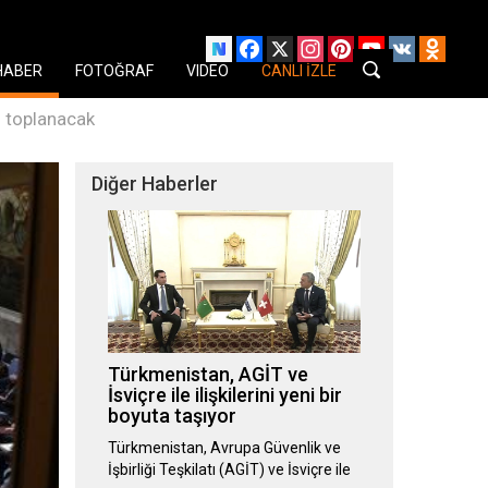
Facebook
X
Instagram
Pinterest
YouTube
VK
Odnok
HABER
FOTOĞRAF
VIDEO
CANLI İZLE
n toplanacak
Diğer Haberler
Türkmenistan, AGİT ve
İsviçre ile ilişkilerini yeni bir
boyuta taşıyor
Türkmenistan, Avrupa Güvenlik ve
İşbirliği Teşkilatı (AGİT) ve İsviçre ile