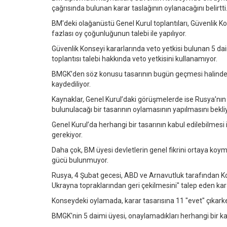
çağrısında bulunan karar taslağının oylanacağını belirtti
BM'deki olağanüstü Genel Kurul toplantıları, Güvenlik Ko
fazlası oy çoğunluğunun talebi ile yapılıyor.
Güvenlik Konseyi kararlarında veto yetkisi bulunan 5 da
toplantısı talebi hakkında veto yetkisini kullanamıyor.
BMGK’den söz konusu tasarının bugün geçmesi halinde o
kaydediliyor.
Kaynaklar, Genel Kurul’daki görüşmelerde ise Rusya’nın 
bulunulacağı bir tasarının oylamasının yapılmasını bekliy
Genel Kurul’da herhangi bir tasarının kabul edilebilmesi 
gerekiyor.
Daha çok, BM üyesi devletlerin genel fikrini ortaya koy
gücü bulunmuyor.
Rusya, 4 Şubat gecesi, ABD ve Arnavutluk tarafından Ko
Ukrayna topraklarından geri çekilmesini" talep eden kara
Konseydeki oylamada, karar tasarısına 11 "evet" çıkarken
BMGK'nin 5 daimi üyesi, onaylamadıkları herhangi bir ka