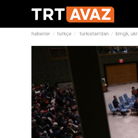
haberler
türkçe
türkistan'dan
bmgk, ukr