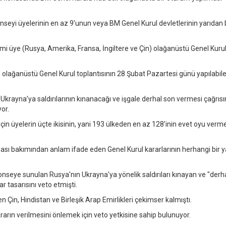
.
nseyi üyelerinin en az 9'unun veya BM Genel Kurul devletlerinin yarıdan 
imi üye (Rusya, Amerika, Fransa, İngiltere ve Çin) olağanüstü Genel Kuru
lağanüstü Genel Kurul toplantısının 28 Şubat Pazartesi günü yapılabil
Ukrayna’ya saldırılarının kınanacağı ve işgale derhal son vermesi çağrıs
or.
için üyelerin üçte ikisinin, yani 193 ülkeden en az 128’inin evet oyu verm
ması bakımından anlam ifade eden Genel Kurul kararlarının herhangi bir y
nseye sunulan Rusya'nın Ukrayna'ya yönelik saldırıları kınayan ve "derh
r tasarısını veto etmişti.
 Çin, Hindistan ve Birleşik Arap Emirlikleri çekimser kalmıştı.
rarın verilmesini önlemek için veto yetkisine sahip bulunuyor.