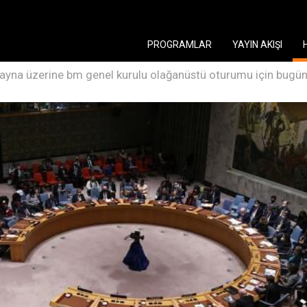
PROGRAMLAR
YAYIN AKIŞI
ayna üzerine bm genel kurulu olağanüstü oturumu için bugü