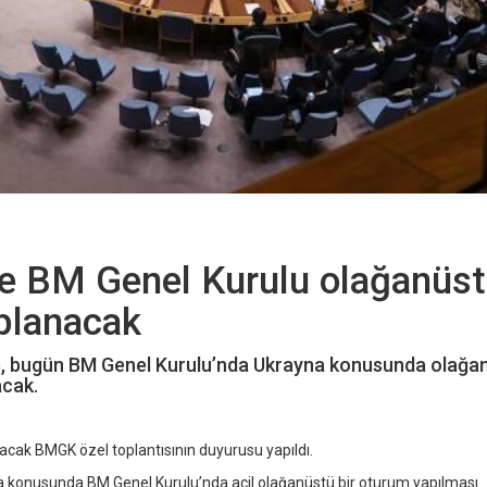
e BM Genel Kurulu olağanüs
planacak
K), bugün BM Genel Kurulu’nda Ukrayna konusunda olağa
acak.
lacak BMGK özel toplantısının duyurusu yapıldı.
a konusunda BM Genel Kurulu’nda acil olağanüstü bir oturum yapılması