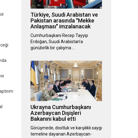
Türkiye, Suudi Arabistan ve
bir
Pakistan arasında "Mekke
Anlaşması" imzalanacak
l
Cumhurbaşkanı Recep Tayyip
Erdoğan, Suudi Arabistan’a
eceği
günübirlik bir çalışma …
ında
esi
aptırım
Ukrayna Cumhurbaşkanı
al
Azerbaycan Dışişleri
Bakanını kabul etti
Görüşmede, dostluk ve karşılıklı saygı
temeline dayanan Azerbaycan-