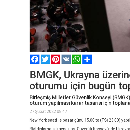
Facebook
Twitter
Pinterest
VK
WhatsApp
Paylaş
BMGK, Ukrayna üzerin
oturumu için bugün to
Birleşmiş Milletler Güvenlik Konseyi (BMG
oturum yapılması karar tasarısı için toplan
27 Şubat 2022 08:47
New York saati ile pazar günü 15.00’te (TSİ 23.00) yapı
BM diplomatik kaynakları, Güvenlik Konseyi’nde Ukrayn