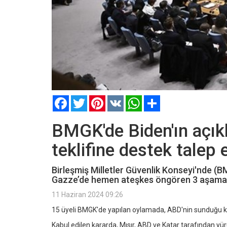
Facebook
Twitter
Pinterest
VK
WhatsApp
Paylaş
BMGK'de Biden'ın açıkl
teklifine destek talep e
Birleşmiş Milletler Güvenlik Konseyi'nde (B
Gazze’de hemen ateşkes öngören 3 aşamalı te
11 Haziran 2024 09:26
15 üyeli BMGK'de yapılan oylamada, ABD'nin sunduğu kara
Kabul edilen kararda, Mısır, ABD ve Katar tarafından yür