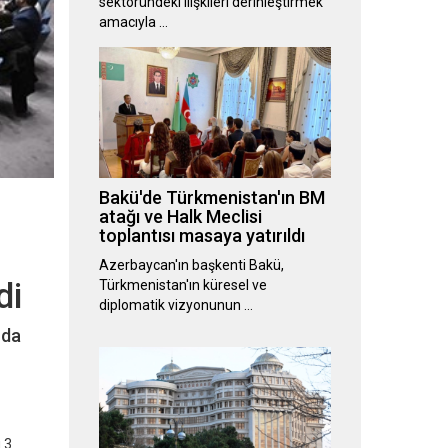
sektöründeki ilişkileri derinleştirmek
amacıyla …
Bakü'de Türkmenistan'ın BM
atağı ve Halk Meclisi
toplantısı masaya yatırıldı
Azerbaycan'ın başkenti Bakü,
di
Türkmenistan'ın küresel ve
diplomatik vizyonunun …
nda
 3