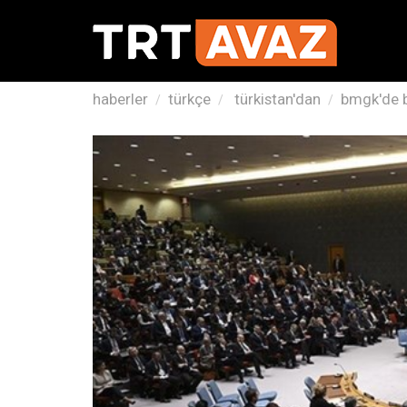
haberler
türkçe
türkistan'dan
bmgk'de bi