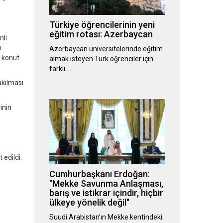
Türkiye öğrencilerinin yeni
eğitim rotası: Azerbaycan
nli
n
Azerbaycan üniversitelerinde eğitim
i konut
almak isteyen Türk öğrenciler için
farklı …
akılması
inin
 edildi.
Cumhurbaşkanı Erdoğan:
"Mekke Savunma Anlaşması,
barış ve istikrar içindir, hiçbir
ülkeye yönelik değil"
Suudi Arabistan’ın Mekke kentindeki