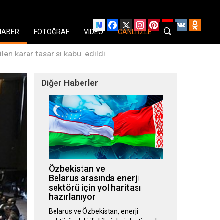
Facebook
X
Instagram
Pinterest
YouTube
VK
Odnok
HABER
FOTOĞRAF
VIDEO
CANLI İZLE
len karar tasarısı kabul edildi
Diğer Haberler
Özbekistan ve
Belarus arasında enerji
sektörü için yol haritası
hazırlanıyor
Belarus ve Özbekistan, enerji