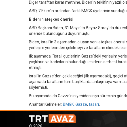
Diğer taraftan karar metnine, Biden'ın teklifinin yazılı
ABD, 7 Ekim'in ardından farklı BMGK üyelerinin sunduğu 
Biden'ın ateşkes önerisi
ABD Başkanı Biden, 31 Mayıs'ta Beyaz Saray'da düzenlediği
öneride bulunduğunu duyurmuştu.
Biden, İsrail'in 3 aşamadan oluşan yeni ateşkes önerisi
yerleşim yerlerinden çekilmeyi ve tarafların elindeki es
İlk aşamada, "İsrail güçlerinin Gazze'deki yerleşim yerle
yaşlıların ve kadınların bulunduğu esirlerin serbest bı
etmişti.
İsrail'in Gazze'den çekileceğini (ilk aşamadaki), geçici 
aşamada tarafların tüm başlıklarda anlaşmaya varması
söylemişti.
Bu aşamada da Gazze'nin yeniden inşa sürecinin gündem
Anahtar Kelimeler:
BMGK
,
Gazze
,
tasarı
,
© 2026