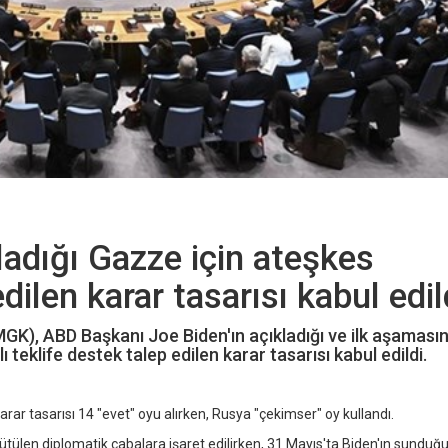
adığı Gazze için ateşkes
dilen karar tasarısı kabul edil
MGK), ABD Başkanı Joe Biden'ın açıkladığı ve ilk aşaması
klife destek talep edilen karar tasarısı kabul edildi.
r tasarısı 14 "evet" oyu alırken, Rusya "çekimser" oy kullandı.
ütülen diplomatik çabalara işaret edilirken, 31 Mayıs'ta Biden'ın sunduğu