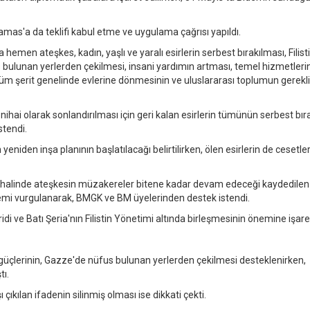
a, Hamas'a da teklifi kabul etme ve uygulama çağrısı yapıldı.
hemen ateşkes, kadın, yaşlı ve yaralı esirlerin serbest bırakılması, Filisti
us bulunan yerlerden çekilmesi, insani yardımın artması, temel hizmetleri
hil tüm şerit genelinde evlerine dönmesinin ve uluslararası toplumun gerekl
nihai olarak sonlandırılması için geri kalan esirlerin tümünün serbest bır
stendi.
niden inşa planının başlatılacağı belirtilirken, ölen esirlerin de cesetler
i halinde ateşkesin müzakereler bitene kadar devam edeceği kaydedilen
emi vurgulanarak, BMGK ve BM üyelerinden destek istendi.
di ve Batı Şeria'nın Filistin Yönetimi altında birleşmesinin önemine işaret
l güçlerinin, Gazze'de nüfus bulunan yerlerden çekilmesi desteklenirken,
tı.
kılan ifadenin silinmiş olması ise dikkati çekti.