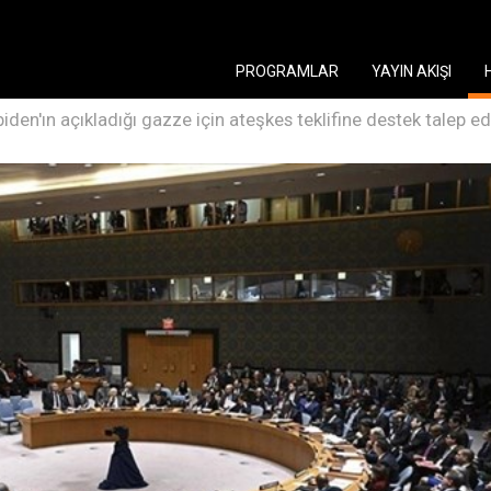
PROGRAMLAR
YAYIN AKIŞI
den'ın açıkladığı gazze için ateşkes teklifine destek talep edi