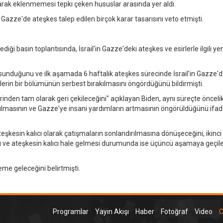
 olarak eklenmemesi tepki çeken hususlar arasında yer aldı.
Gazze'de ateşkes talep edilen birçok karar tasarısını veto etmişti.
 basın toplantısında, İsrail'in Gazze'deki ateşkes ve esirlerle ilgili yen
 sunduğunu ve ilk aşamada 6 haftalık ateşkes sürecinde İsrail'in Gazze'd
irlerin bir bölümünün serbest bırakılmasını öngördüğünü bildirmişti.
rinden tam olarak geri çekileceğini" açıklayan Biden, aynı süreçte önceli
rakılmasının ve Gazze'ye insani yardımların artmasının öngörüldüğünü ifa
ateşkesin kalıcı olarak çatışmaların sonlandırılmasına dönüşeceğini, ikinci
 ve ateşkesin kalıcı hale gelmesi durumunda ise üçüncü aşamaya geçile
e geleceğini belirtmişti.
Programlar
Yayın Akışı
Haber
Fotoğraf
Video
C