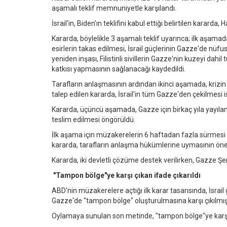
aşamalı teklif memnuniyetle karşılandı.
İsrail'in, Biden'ın teklifini kabul ettiği belirtilen karard
Kararda, böylelikle 3 aşamalı teklif uyarınca; ilk aşamada 
esirlerin takas edilmesi, İsrail güçlerinin Gazze'de nüf
yeniden inşası, Filistinli sivillerin Gazze'nin kuzeyi da
katkısı yapmasının sağlanacağı kaydedildi.
Tarafların anlaşmasının ardından ikinci aşamada, krizin 
talep edilen kararda, İsrail'in tüm Gazze'den çekilmesi i
Kararda, üçüncü aşamada, Gazze için birkaç yıla yayılan ye
teslim edilmesi öngörüldü.
İlk aşama için müzakerelerin 6 haftadan fazla sürmes
kararda, tarafların anlaşma hükümlerine uymasının ön
Kararda, iki devletli çözüme destek verilirken, Gazze Şeri
"Tampon bölge"ye karşı çıkan ifade çıkarıldı
ABD'nin müzakerelere açtığı ilk karar tasarısında, İsrai
Gazze'de "tampon bölge" oluşturulmasına karşı çıkılmış
Oylamaya sunulan son metinde, "tampon bölge"ye karşı çı