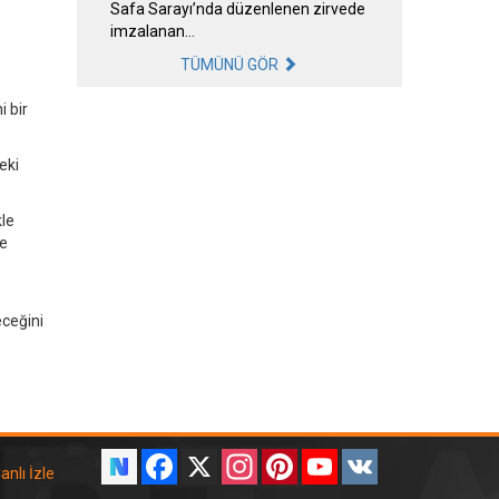
Safa Sarayı’nda düzenlenen zirvede
imzalanan…
TÜMÜNÜ GÖR
i bir
eki
kle
de
ceğini
Facebook
X
Instagram
Pinterest
YouTube
VK
anlı İzle