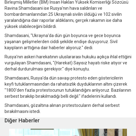
Birleşmiş Milletler (BM) İnsan Hakları Yüksek Komiserliği Sözcüsü
Ravina Shamdasani ise Rusya'nın hava saldırıları ve
bombardımanlarından 25 Ukraynalı sivilin öldüğü ve 102 sivilin
yaralandığına dair raporlar aldıklarını, gerçek rakamın ise daha
yüksek olabileceğini bildirdi.
Shamdasani, "Ukrayna'da dün gün boyunca ve gece boyunca
yaşanan gelişmelerden ciddi şekilde endişe duyuyoruz. Sivil
kayıpların arttığına dair haberler alıyoruz." dedi.
Rusya'nın askeri harekatının uluslararası hukuku açıkça ihlal ettiğini
vurgulayan Shamdasani, "(Harekat) Sayısız hayatı riske atıyor ve
derhal durdurulması gerekiyor." diye konuştu.
Shamdasani, Rusya'da dün savaşı protesto eden göstericilerin
keyfi tutuklanmasından da rahatsızlık duyduklarının altını çizerek
"1800'den fazla protestocunun tutuklandığını anlıyoruz. Bazılarının
serbest bırakılıp bırakılmadığı belli değil." ifadelerini kullandı.
Shamdasani, gözaltına alınan protestocuların derhal serbest
bırakılmasını istedi.
Diğer Haberler