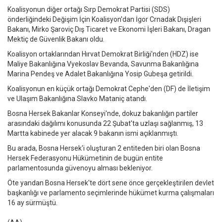
Koalisyonun diğer ortağı Sırp Demokrat Partisi (SDS)
önderliğindeki Değişim İçin Koalisyon'dan İgor Crnadak Dışişleri
Bakanı, Mirko Şaroviç Dış Ticaret ve Ekonomi İşleri Bakanı, Dragan
Mektiç de Güvenlik Bakanı oldu.
Koalisyon ortaklarından Hırvat Demokrat Birliği'nden (HDZ) ise
Maliye Bakanlığına Vyekoslav Bevanda, Savunma Bakanlığına
Marina Pendeş ve Adalet Bakanlığına Yosip Gubeşa getirildi.
Koalisyonun en küçük ortağı Demokrat Cephe'den (DF) de İletişim
ve Ulaşım Bakanlığına Slavko Mataniç atandı.
Bosna Hersek Bakanlar Konseyi'nde, dokuz bakanlığın partiler
arasındaki dağılımı konusunda 22 Şubat'ta uzlaşı sağlanmış, 13
Martta kabinede yer alacak 9 bakanın ismi açıklanmıştı.
Bu arada, Bosna Hersek'i oluşturan 2 entiteden biri olan Bosna
Hersek Federasyonu Hükümetinin de bugün entite
parlamentosunda güvenoyu alması bekleniyor.
Öte yandan Bosna Hersek'te dört sene önce gerçekleştirilen devlet
başkanlığı ve parlamento seçimlerinde hükümet kurma çalışmaları
16 ay sürmüştü.