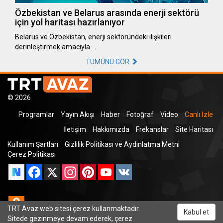
Özbekistan ve Belarus arasında enerji sektörü
için yol haritası hazırlanıyor
Belarus ve Özbekistan, enerji sektöründeki ilişkileri
derinleştirmek amacıyla …
TÜMÜNÜ GÖR
© 2026
Programlar
Yayın Akışı
Haber
Fotoğraf
Video
Canlı İzle
İletişim
Hakkımızda
Frekanslar
Site Haritası
Kullanım Şartları
Gizlilik Politikası ve Aydınlatma Metni
Çerez Politikası
Facebook
X
Instagram
Pinterest
YouTube
VK
Odnoklassniki
TRT Avaz web sitesi çerez kullanmaktadır.
Kabul et
Sitede gezinmeye devam ederek, çerez