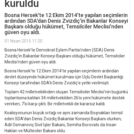
kuruldu
Bosna Hersek'te 12 Ekim 2014'te yapılan seçimlerin
ardından SDA'dan Denis Zvizdiç'in Bakanlar Konseyi
Başkanı olduğu hükümet, Temsilciler Meclisi'nden
güven oyu aldı.
01 Nisan 2015 11:20
Bosna Hersek'te Demokrat Eylem Partisi'nden (SDA) Denis
Zvizdiç'in Bakanlar Konseyi Başkanı olduğu hükümet, Temsilciler
Meclisi'nden güven oyu aldı.
Bosna Hersek'te 12 Ekim 2014'te yapılan seçimlerin ardından
devlet düzeyinde hükümet kurulması için Üçlü Devlet Başkanlığı
Konseyi tarafından SDA'lı Denis Zvizdiç'e yetki verilmişti.
Toplam 42 milletvekilinden oluşan Temsiliciler Meclisi'nin bugünkü
toplantısına katılan 34 milletvekilden 26'sı yeni hükümete destek
verirken, 7'si karşı çıktı. Bir milletvekili de kararsız kaldı.
Koalisyonunun büyük ortağı ve aynı zamanda Boşnakları temsil
eden SDA'dan Denis Zvizdiç Bakanlar Konseyi Başkanı olurken,
Adil Osmanoviç Sivil İşler Bakanı, Semiha Borovats da İnsan
Hakları ve Mülteciler Bakanı oldu.