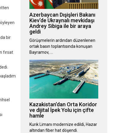
ntten
Azerbaycan Dışişleri Bakanı
Kiev’de Ukraynalı mevkidaşı
söyleyen
Andrey Sibiga ile bir araya
geldi
 da bir
Görüşmelerin ardından düzenlenen
ortak basın toplantısında konuşan
 fırsat
Bayramov, …
dedi.
 başladım
rihsel
Kazakistan’dan Orta Koridor
ve dijital İpek Yolu için çifte
sı
hamle
Kurık Limanı modernize edildi, Hazar
altından fiber hat döşendi.