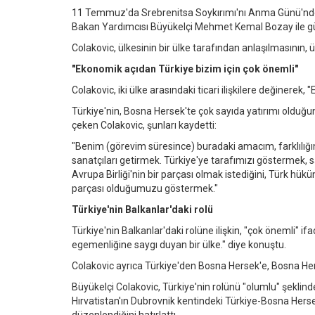
11 Temmuz'da Srebrenitsa Soykırımı'nı Anma Günü'nde Dış
Bakan Yardımcısı Büyükelçi Mehmet Kemal Bozay ile gün
Colakovic, ülkesinin bir ülke tarafından anlaşılmasının, 
"Ekonomik açıdan Türkiye bizim için çok önemli"
Colakovic, iki ülke arasındaki ticari ilişkilere değinerek
Türkiye'nin, Bosna Hersek'te çok sayıda yatırımı olduğuna
çeken Colakovic, şunları kaydetti:
"Benim (görevim süresince) buradaki amacım, farklılığımı
sanatçıları getirmek. Türkiye'ye tarafımızı göstermek,
Avrupa Birliği'nin bir parçası olmak istediğini, Türk 
parçası olduğumuzu göstermek."
Türkiye'nin Balkanlar'daki rolü
Türkiye'nin Balkanlar'daki rolüne ilişkin, "çok önemli" if
egemenliğine saygı duyan bir ülke." diye konuştu.
Colakovic ayrıca Türkiye'den Bosna Hersek'e, Bosna Herse
Büyükelçi Colakovic, Türkiye'nin rolünü "olumlu" şeklinde
Hırvatistan'ın Dubrovnik kentindeki Türkiye-Bosna Herse
düzenlendiğini hatırlattı.