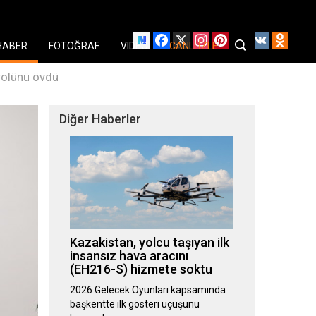
Facebook
X
Instagram
Pinterest
YouTube
VK
Odnok
HABER
FOTOĞRAF
VIDEO
CANLI İZLE
 rolünü övdü
Diğer Haberler
Kazakistan, yolcu taşıyan ilk
insansız hava aracını
(EH216-S) hizmete soktu
2026 Gelecek Oyunları kapsamında
başkentte ilk gösteri uçuşunu