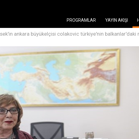
PROGRAMLAR
YAYIN AKIŞI
ek'in ankara büyükelçisi colakovic türkiye'nin balkanlar'daki