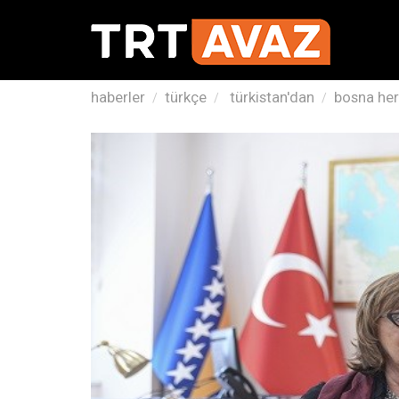
haberler
türkçe
türkistan'dan
bosna hers