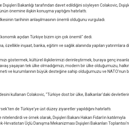
işleri Bakanlığı tarafından davet edildiğini söyleyen Colakovic, Dışişl
ün önemine ilişkin konuşma yaptığını hatırlattı.
ülkesinin tarihinin anlaşılmasının önemli olduğunu vurguladı.
, "Ekonomik açıdan Türkiye bizim için çok önemli" dedi.
, özellikle inşaat, banka, eğitim ve sağlık alanında yapılan yatırımlara d
zı göstermek, kültürel ilişkilerimizi derinleştirmek, buraya genç insanlar
 savaş yaşayan tek ülke olmadığımızı, modern bir ülke olduğumuzu, halkı
hükümeti ve kurumlarının büyük desteğine sahip olduğumuzu ve NATO'nun b
adesini kullanan Colakovic, "Türkiye dost bir ülke, Balkanlar'daki devletleri
k'ten de Türkiye'ye üst düzey ziyaretler yapıldığını hatırlattı.
 nitelendirdi ve örnek olarak, Dışişleri Bakanı Hakan Fidan'ın katılımıyla
k-Hırvatistan Üçlü Danışma Mekanizması Dışişleri Bakanları Toplantısı'n