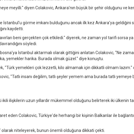
ye meyilli." diyen Colakovic, Ankara'nın büyük bir şehir olduğunu ve ke
ikle İstanbul'u görme imkanı bulduğunu ancak ilk kez Ankara'ya geldiğini 
ğını kaydetti.
avırları beni gerçekten çok etkiledi." diyerek, ne zaman yol tarifi sorsa ya
davrandığını söyledi.
sna'ya İstanbul aktarmalı olarak gittiğini anlatan Colakovic, "Ne zaman
ika, yemekler harika. Burada olmak güzel." diye konuştu.
k, "Türk yemekleri çok lezzetli, kilo almamak için dikkatli olmam lazım." 
kovic, "Tatlı insanı değilim, tatlı şeyler yemem ama burada tatlı yemeye
kili ilişkilerin uzun yıllardır mükemmel olduğunu belirterek iki ülkenin ta
işaret eden Colakovic, Türkiye'de herhangi bir kişinin Balkanlar ile bağlantı
l" olarak niteleyerek, bunun önemli olduğuna dikkati çekti.