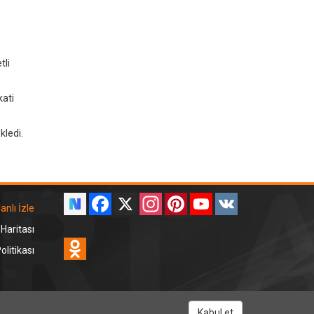
tli
kati
kledi.
Facebook
X
Instagram
Pinterest
YouTube
VK
anlı İzle
 Haritası
Odnoklassniki
litikası
RT Dinle
Kabul et