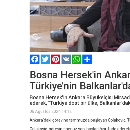
Facebook
Twitter
Pinterest
VK
WhatsApp
Paylaş
Bosna Hersek'in Ankar
Türkiye'nin Balkanlar'
Bosna Hersek'in Ankara Büyükelçisi Mirsada
ederek, "Türkiye dost bir ülke, Balkanlar'dak
06 Ağustos 2024 14:12
Ankara'daki görevine temmuzda başlayan Colakovic, Türkiye
Colakovic, görevine henüz yeni başladığını ifade ederek, 