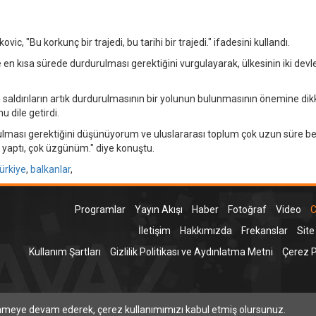
vic, "Bu korkunç bir trajedi, bu tarihi bir trajedi." ifadesini kullandı.
n kısa sürede durdurulması gerektiğini vurgulayarak, ülkesinin iki devle
an saldırıların artık durdurulmasının bir yolunun bulunmasının önemine dik
 dile getirdi.
ması gerektiğini düşünüyorum ve uluslararası toplum çok uzun süre be
 yaptı, çok üzgünüm." diye konuştu.
türkiye
,
balkanlar
,
Programlar
Yayın Akışı
Haber
Fotoğraf
Video
C
İletişim
Hakkımızda
Frekanslar
Site
Kullanım Şartları
Gizlilik Politikası ve Aydınlatma Metni
Çerez Po
T
inmeye devam ederek, çerez kullanımımızı kabul etmiş olursunuz.