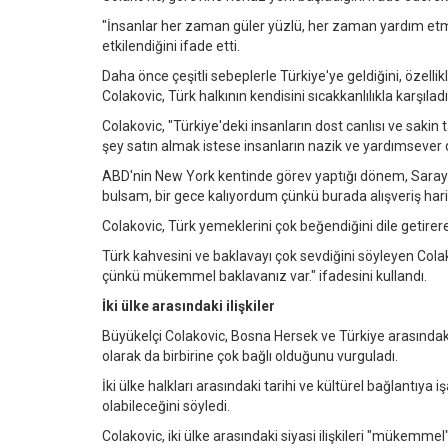
"İnsanlar her zaman güler yüzlü, her zaman yardım etme
etkilendiğini ifade etti.
Daha önce çeşitli sebeplerle Türkiye'ye geldiğini, özell
Colakovic, Türk halkının kendisini sıcakkanlılıkla karşıladı
Colakovic, "Türkiye'deki insanların dost canlısı ve sakin t
şey satın almak istese insanların nazik ve yardımsever 
ABD'nin New York kentinde görev yaptığı dönem, Saraybo
bulsam, bir gece kalıyordum çünkü burada alışveriş har
Colakovic, Türk yemeklerini çok beğendiğini dile getirere
Türk kahvesini ve baklavayı çok sevdiğini söyleyen Cola
çünkü mükemmel baklavanız var." ifadesini kullandı.
İki ülke arasındaki ilişkiler
Büyükelçi Colakovic, Bosna Hersek ve Türkiye arasındaki i
olarak da birbirine çok bağlı olduğunu vurguladı.
İki ülke halkları arasındaki tarihi ve kültürel bağlantıya 
olabileceğini söyledi.
Colakovic, iki ülke arasındaki siyasi ilişkileri "mükemme