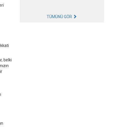
eri
TÜMÜNÜ GÖR
ikkati
, belki
mızın
ir
n
ın