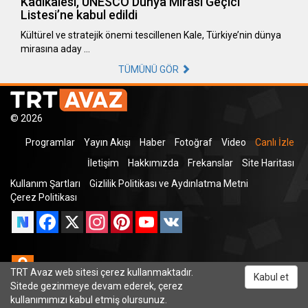
Kadıkalesi, UNESCO Dünya Mirası Geçici
Listesi’ne kabul edildi
Kültürel ve stratejik önemi tescillenen Kale, Türkiye’nin dünya
mirasına aday …
TÜMÜNÜ GÖR
© 2026
Programlar
Yayın Akışı
Haber
Fotoğraf
Video
Canlı İzle
İletişim
Hakkımızda
Frekanslar
Site Haritası
Kullanım Şartları
Gizlilik Politikası ve Aydınlatma Metni
Çerez Politikası
Facebook
X
Instagram
Pinterest
YouTube
VK
Odnoklassniki
TRT Avaz web sitesi çerez kullanmaktadır.
Kabul et
Sitede gezinmeye devam ederek, çerez
kullanımımızı kabul etmiş olursunuz.