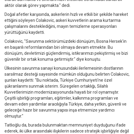
aktör olarak görev yapmakta." dedi.
Doğal afetler karşısında, askerlerin hızlı ve etkili bir şekilde hareket
ettiğini söyleyen Colakovic, askeri kuvvetlerin arama kurtarma
çalışmalarını desteklediğini, mayın temizleme operasyonları
yürüttüğünü kaydetti.
Colakovic, "Savunma sektörümüzdeki dönüşüm, Bosna Hersek'in
en başarılı reformlarından biri olmaya devam etmekte. Bu
dönüşüm, devletimizi güçlendirmiş, istikrarımızı pekiştirmiş ve bizi
güvenilir bir ortak konuma getirmiştir." diye konuştu.
Ülkesinin savunma sanayi konusundaki ilerlemesinin dostlarının
sarsılmaz desteği sayesinde mümkün olduğunu belirten Colakovic,
şunları kaydetti: "Bu noktada, Türkiye Cumhuriyeti'ne özel
şükranlarımı sunmak isterim. Süregelen ortaklığı, Silahlı
Kuvvetlerimizin modernizasyonunda hayati bir rol oynamıştır.
Çeşitli işbirliği programları, eğitimler, kalkınma programları ve
devam eden yardımlar aracılığıyla Türkiye, daha yetkin, güvenli ve
geleceğe hazır bir savunma yapısı inşa etmemize yardımcı
olmuştur."
Tatlıoğlu da, burada bulunmaktan memnuniyet duyduğunu ifade
ederek, iki ülke arasındaki ilişkilerin sadece stratejik işbirliğiyle değil