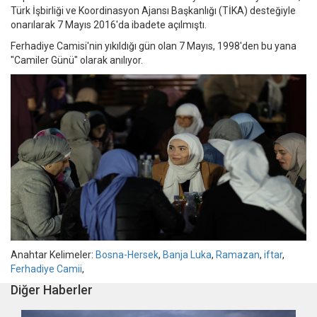
Türk İşbirliği ve Koordinasyon Ajansı Başkanlığı (TİKA) desteğiyle
onarılarak 7 Mayıs 2016'da ibadete açılmıştı.
Ferhadiye Camisi'nin yıkıldığı gün olan 7 Mayıs, 1998'den bu yana
"Camiler Günü" olarak anılıyor.
Anahtar Kelimeler:
Bosna-Hersek
,
Banja Luka
,
Ramazan
,
iftar
,
Ferhadiye Camii
,
Diğer Haberler