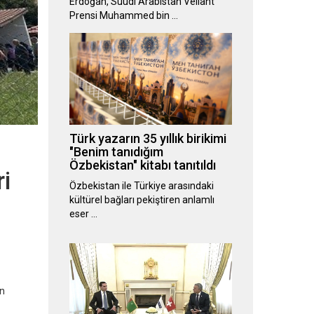
Erdoğan, Suudi Arabistan Veliaht
Prensi Muhammed bin …
Türk yazarın 35 yıllık birikimi
"Benim tanıdığım
Özbekistan" kitabı tanıtıldı
ri
Özbekistan ile Türkiye arasındaki
kültürel bağları pekiştiren anlamlı
eser …
en