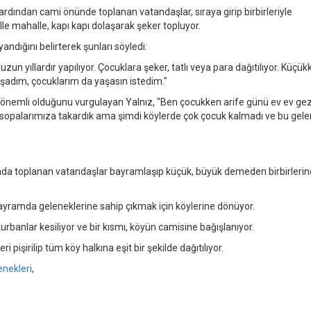
dından cami önünde toplanan vatandaşlar, sıraya girip birbirleriyle
e mahalle, kapı kapı dolaşarak şeker topluyor.
ndığını belirterek şunları söyledi:
zun yıllardır yapılıyor. Çocuklara şeker, tatlı veya para dağıtılıyor. Küçü
aşadım, çocuklarım da yaşasın istedim."
önemli olduğunu vurgulayan Yalnız, "Ben çocukken arife günü ev ev gez
un sopalarımıza takardık ama şimdi köylerde çok çocuk kalmadı ve bu gel
a toplanan vatandaşlar bayramlaşıp küçük, büyük demeden birbirlerin
ayramda geleneklerine sahip çıkmak için köylerine dönüyor.
anlar kesiliyor ve bir kısmı, köyün camisine bağışlanıyor.
işirilip tüm köy halkına eşit bir şekilde dağıtılıyor.
nekleri
,