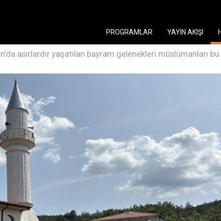
PROGRAMLAR
YAYIN AKIŞI
n’da asırlardır yaşatılan bayram gelenekleri müslümanları bu y