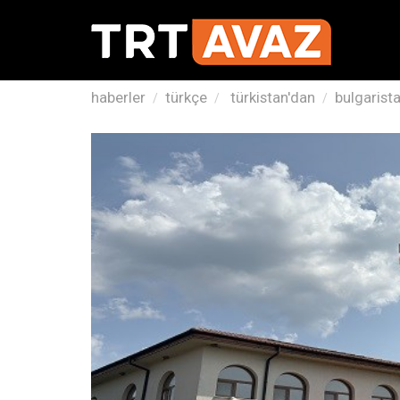
haberler
türkçe
türkistan'dan
bulgarista