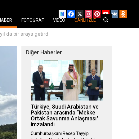
Facebook
X
Instagram
Pinterest
YouTube
VK
Odnok
HABER
FOTOĞRAF
VIDEO
CANLI İZLE
ıl da bir araya getirdi
Diğer Haberler
Türkiye, Suudi Arabistan ve
Pakistan arasında “Mekke
Ortak Savunma Anlaşması"
imzalandı
Cumhurbaşkanı Recep Tayyip