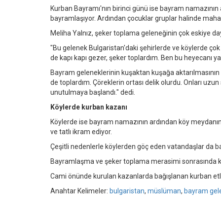
Kurban Bayramı'nın birinci günü ise bayram namazının ar
bayramlaşıyor. Ardından çocuklar gruplar halinde mahall
Meliha Yalnız, şeker toplama geleneğinin çok eskiye daya
"Bu gelenek Bulgaristan'daki şehirlerde ve köylerde çok u
de kapı kapı gezer, şeker toplardım. Ben bu heyecanı y
Bayram geleneklerinin kuşaktan kuşağa aktarılmasının 
de toplardım. Çöreklerin ortası delik olurdu. Onları uz
unutulmaya başlandı." dedi.
Köylerde kurban kazanı
Köylerde ise bayram namazının ardından köy meydanınd
ve tatlı ikram ediyor.
Çeşitli nedenlerle köylerden göç eden vatandaşlar da b
Bayramlaşma ve şeker toplama merasimi sonrasında kurb
Cami önünde kurulan kazanlarda bağışlanan kurban etleri p
Anahtar Kelimeler:
bulgaristan
,
müslüman
,
bayram gele