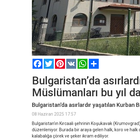
Facebook
Twitter
Pinterest
VK
WhatsApp
Paylaş
Bulgaristan’da asırlard
Müslümanları bu yıl da 
Bulgaristan'da asırlardır yaşatılan Kurban 
08 Haziran 2025 17:57
Bulgaristan'ın Kırcaali şehrinin Koşukavak (Krumovgrad)
düzenleniyor. Burada bir araya gelen halk, koro ve halk o
kalabalığa çörek ve şeker ikram ediliyor.