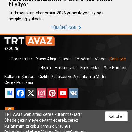
büyüyor
Türkmenistan ekonomisi, 2026 yılının ilk yedi ayında
sergilediği yüksek …
TÜMÜNÜ GÖR
© 2026
Programlar
Yayın Akışı
Haber
Fotoğraf
Video
Canlı İzle
İletişim
Hakkımızda
Frekanslar
Site Haritası
Kullanım Şartları
Gizlilik Politikası ve Aydınlatma Metni
Çerez Politikası
Facebook
X
Instagram
Pinterest
YouTube
VK
Odnoklassniki
TRT Avaz web sitesi çerez kullanmaktadır.
Kabul et
Sitede gezinmeye devam ederek, çerez
kullanımımızı kabul etmiş olursunuz.
Daha fazla bilgi için "
Çerez Politikası
" metnini