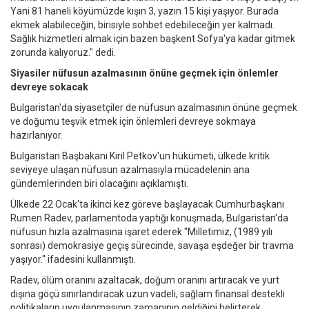
Yani 81 haneli köyümüzde kışın 3, yazın 15 kişi yaşıyor. Burada
ekmek alabileceğin, birisiyle sohbet edebileceğin yer kalmadı.
Sağlık hizmetleri almak için bazen başkent Sofya'ya kadar gitmek
zorunda kalıyoruz." dedi.
Siyasiler nüfusun azalmasının önüne geçmek için önlemler
devreye sokacak
Bulgaristan'da siyasetçiler de nüfusun azalmasının önüne geçmek
ve doğumu teşvik etmek için önlemleri devreye sokmaya
hazırlanıyor.
Bulgaristan Başbakanı Kiril Petkov'un hükümeti, ülkede kritik
seviyeye ulaşan nüfusun azalmasıyla mücadelenin ana
gündemlerinden biri olacağını açıklamıştı.
Ülkede 22 Ocak'ta ikinci kez göreve başlayacak Cumhurbaşkanı
Rumen Radev, parlamentoda yaptığı konuşmada, Bulgaristan'da
nüfusun hızla azalmasına işaret ederek "Milletimiz, (1989 yılı
sonrası) demokrasiye geçiş sürecinde, savaşa eşdeğer bir travma
yaşıyor." ifadesini kullanmıştı.
Radev, ölüm oranını azaltacak, doğum oranını artıracak ve yurt
dışına göçü sınırlandıracak uzun vadeli, sağlam finansal destekli
politikaların uygulanmasının zamanının geldiğini belirterek