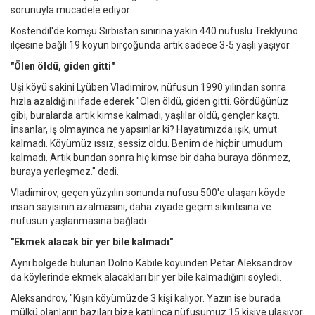
sorunuyla mücadele ediyor.
Köstendil'de komşu Sırbistan sınırına yakın 440 nüfuslu Treklyüno
ilçesine bağlı 19 köyün birçoğunda artık sadece 3-5 yaşlı yaşıyor.
"Ölen öldü, giden gitti"
Uşi köyü sakini Lyüben Vladimirov, nüfusun 1990 yılından sonra
hızla azaldığını ifade ederek "Ölen öldü, giden gitti. Gördüğünüz
gibi, buralarda artık kimse kalmadı, yaşlılar öldü, gençler kaçtı.
İnsanlar, iş olmayınca ne yapsınlar ki? Hayatımızda ışık, umut
kalmadı. Köyümüz ıssız, sessiz oldu. Benim de hiçbir umudum
kalmadı. Artık bundan sonra hiç kimse bir daha buraya dönmez,
buraya yerleşmez." dedi.
Vladimirov, geçen yüzyılın sonunda nüfusu 500'e ulaşan köyde
insan sayısının azalmasını, daha ziyade geçim sıkıntısına ve
nüfusun yaşlanmasına bağladı.
"Ekmek alacak bir yer bile kalmadı"
Aynı bölgede bulunan Dolno Kabile köyünden Petar Aleksandrov
da köylerinde ekmek alacakları bir yer bile kalmadığını söyledi.
Aleksandrov, "Kışın köyümüzde 3 kişi kalıyor. Yazın ise burada
mülkü olanların bazıları bize katılınca nüfusumuz 15 kişiye ulaşıyor.