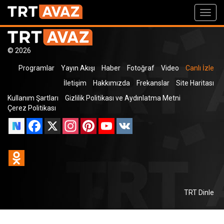
Toggl
navig
© 2026
Programlar
Yayın Akışı
Haber
Fotoğraf
Video
Canlı İzle
İletişim
Hakkımızda
Frekanslar
Site Haritası
Kullanım Şartları
Gizlilik Politikası ve Aydınlatma Metni
Çerez Politikası
Facebook
X
Instagram
Pinterest
YouTube
VK
Odnoklassniki
TRT Dinle