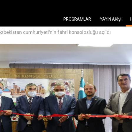
PROGRAMLAR
YAYIN AKIŞI
özbekistan cumhuriyeti'nin fahri konsolosluğu açıldı