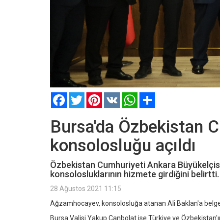
Facebook
Twitter
Pinterest
VK
WhatsApp
Paylaş
Bursa'da Özbekistan Cu
konsolosluğu açıldı
Özbekistan Cumhuriyeti Ankara Büyükelçisi 
konsolosluklarının hizmete girdiğini belirtti.
28 Ağustos 2021 11:15
Ağzamhocayev, konsolosluğa atanan Ali Baklan'a belges
Bursa Valisi Yakup Canbolat ise Türkiye ve Özbekistan'ın,