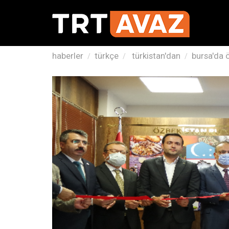
haberler
türkçe
türkistan'dan
bursa'da 