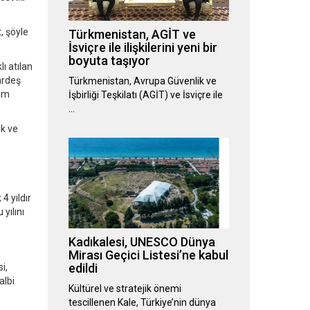
, şöyle
Türkmenistan, AGİT ve
İsviçre ile ilişkilerini yeni bir
boyuta taşıyor
lı atılan
kardeş
Türkmenistan, Avrupa Güvenlik ve
lam
İşbirliği Teşkilatı (AGİT) ve İsviçre ile
…
ik ve
4 yıldır
yılını
Kadıkalesi, UNESCO Dünya
Mirası Geçici Listesi’ne kabul
edildi
i,
albi
Kültürel ve stratejik önemi
tescillenen Kale, Türkiye’nin dünya