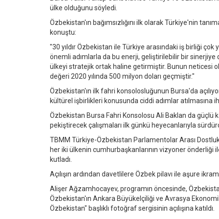
ülke olduğunu söyledi.
Özbekistan'ın bağımsızlığını ilk olarak Türkiye'nin tanı
konuştu:
"30 yıldır Özbekistan ile Türkiye arasındaki iş birliği çok yö
önemli adımlarla da bu enerji, geliştirilebilir bir sinerjiy
ülkeyi stratejik ortak haline getirmiştir. Bunun neticesi o
değeri 2020 yılında 500 milyon doları geçmiştir."
Özbekistan'ın ilk fahri konsolosluğunun Bursa'da açılıy
kültürel işbirlikleri konusunda ciddi adımlar atılmasına 
Özbekistan Bursa Fahri Konsolosu Ali Baklan da güçlü kar
pekiştirecek çalışmaları ilk günkü heyecanlarıyla sürdürdü
TBMM Türkiye-Özbekistan Parlamentolar Arası Dostluk Gr
her iki ülkenin cumhurbaşkanlarının vizyoner önderliği ile 
kutladı.
Açılışın ardından davetlilere Özbek pilavı ile aşure ikram 
Alişer Ağzamhocayev, programın öncesinde, Özbekistan'ın
Özbekistan'ın Ankara Büyükelçiliği ve Avrasya Ekonomik 
Özbekistan" başlıklı fotoğraf sergisinin açılışına katıldı.