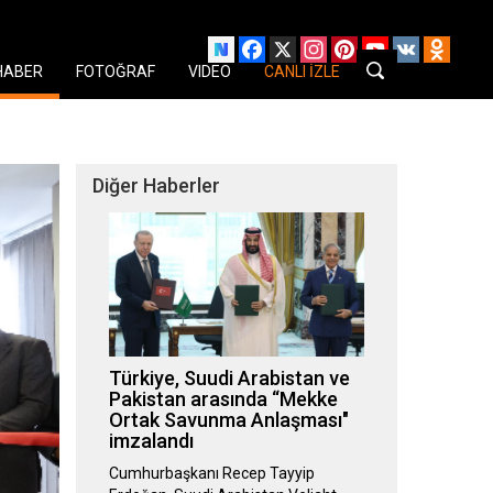
Facebook
X
Instagram
Pinterest
YouTube
VK
Odnok
HABER
FOTOĞRAF
VIDEO
CANLI İZLE
Diğer Haberler
Türkiye, Suudi Arabistan ve
Pakistan arasında “Mekke
Ortak Savunma Anlaşması"
imzalandı
Cumhurbaşkanı Recep Tayyip