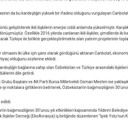
masının da bu kardeşliğin yüksek bir ifadesi olduğunu vurgulayan Canbolat
nlü geliştirilerek ikili ilişkilerin enerjisi ciddi anlamda yükselmiştir. Karşılık
e dönüşmüştür. Özellikle 2016 yılında canlanan ikili ilişkiler, şimdilerde iki 
larak Türkiye ile birlikte gerçekleştirilmekte olan yatırım projelerinin top
or olmasını iki ülke için şans olarak gördüğünü aktaran Canbolat, ekonom
ihtiyaç olduğunu sözlerine ekledi.
deşliğin bağlarına sahip olan Özbekistan ve Türkiye arasındaki ilişkileri
klerini dile getirdi.
ubu Başkanı ve AK Parti Bursa Milletvekili Osman Mesten ise yaklaşık 
iyi noktalara gittiklerini belirterek, Özbekistan'ın bağımsızlığının 30'uncu 
edildi.
 bağımsızlığının 30'uncu yılı etkinlikleri kapsamında Yıldırım Belediyes
İlişkiler Derneği (EkoAvrasya) iş birliğinde düzenlenen "İpek Yolu'nun K