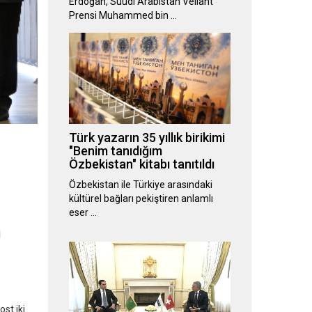
Erdoğan, Suudi Arabistan Veliaht
Prensi Muhammed bin …
Türk yazarın 35 yıllık birikimi
"Benim tanıdığım
Özbekistan" kitabı tanıtıldı
Özbekistan ile Türkiye arasındaki
kültürel bağları pekiştiren anlamlı
eser …
i
st iki