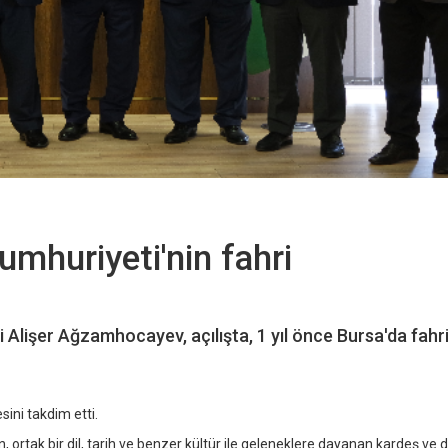
mhuriyeti'nin fahri
Alişer Ağzamhocayev, açılışta, 1 yıl önce Bursa'da fahr
ini takdim etti.
 ortak bir dil, tarih ve benzer kültür ile geleneklere dayanan kardeş ve do