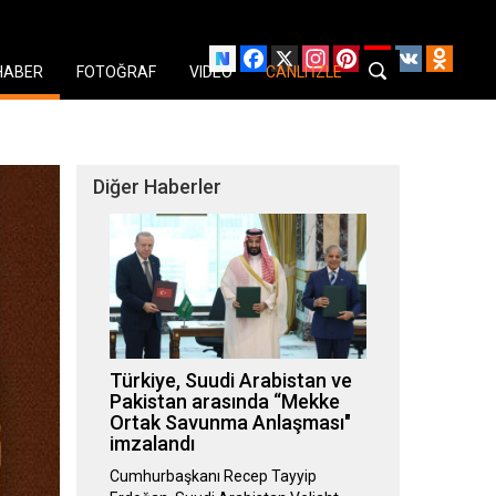
Facebook
X
Instagram
Pinterest
YouTube
VK
Odnok
HABER
FOTOĞRAF
VIDEO
CANLI İZLE
Diğer Haberler
Türkiye, Suudi Arabistan ve
Pakistan arasında “Mekke
Ortak Savunma Anlaşması"
imzalandı
Cumhurbaşkanı Recep Tayyip