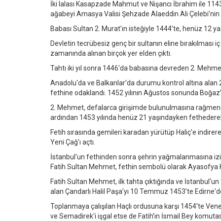
İki lalası Kasapzade Mahmut ve Nişancı İbrahim ile 1143
ağabeyi Amasya Valisi Şehzade Alaeddin Ali Çelebi'nin v
Babası Sultan 2. Murat'ın isteğiyle 1444’te, henüz 12 ya
Devletin tecrübesiz genç bir sultanın eline bırakılması i
zamanında alınan birçok yer elden çıktı.
Tahtı iki yıl sonra 1446'da babasına devreden 2. Mehmet,
Anadolu'da ve Balkanlar’da durumu kontrol altına alan 
fethine odaklandı. 1452 yılının Ağustos sonunda Boğaz’ı
2. Mehmet, defalarca girişimde bulunulmasına rağmen e
ardından 1453 yılında henüz 21 yaşındayken fethederek 
Fetih sırasında gemileri karadan yürütüp Haliç'e indirer
Yeni Çağ'ı açtı.
İstanbul'un fethinden sonra şehrin yağmalanmasına izi
Fatih Sultan Mehmet, fethin sembolü olarak Ayasofya Kil
Fatih Sultan Mehmet, ilk tahta çıktığında ve İstanbul'un
alan Çandarlı Halil Paşa’yı 10 Temmuz 1453'te Edirne'de
Toplanmaya çalışılan Haçlı ordusuna karşı 1454'te Vene
ve Semadirek'i işgal etse de Fatih’in İsmail Bey komuta