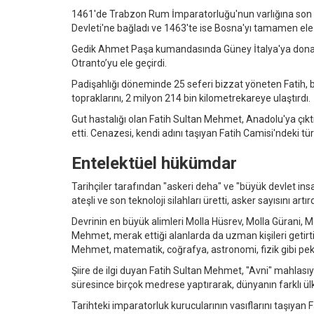
1461'de Trabzon Rum İmparatorluğu'nun varlığına son v
Devleti'ne bağladı ve 1463'te ise Bosna'yı tamamen ele 
Gedik Ahmet Paşa kumandasında Güney İtalya'ya dona
Otranto’yu ele geçirdi.
Padişahlığı döneminde 25 seferi bizzat yöneten Fatih, 
topraklarını, 2 milyon 214 bin kilometrekareye ulaştırdı.
Gut hastalığı olan Fatih Sultan Mehmet, Anadolu'ya çıkt
etti. Cenazesi, kendi adını taşıyan Fatih Camisi'ndeki tü
Entelektüel hükümdar
Tarihçiler tarafından "askeri deha" ve "büyük devlet ins
ateşli ve son teknoloji silahları üretti, asker sayısını artırd
Devrinin en büyük alimleri Molla Hüsrev, Molla Gürani, 
Mehmet, merak ettiği alanlarda da uzman kişileri getirtip
Mehmet, matematik, coğrafya, astronomi, fizik gibi pek 
Şiire de ilgi duyan Fatih Sultan Mehmet, "Avni" mahlasıyl
süresince birçok medrese yaptırarak, dünyanın farklı ülk
Tarihteki imparatorluk kurucularının vasıflarını taşıya