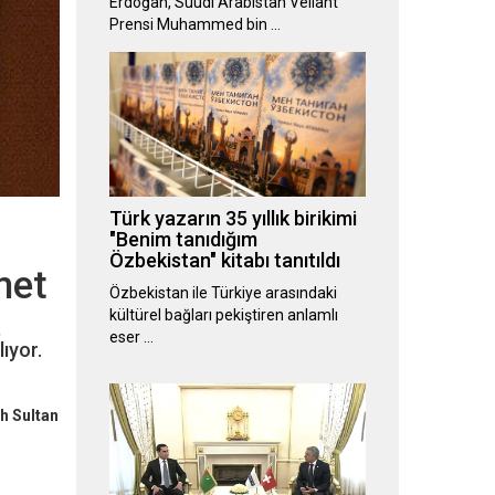
Erdoğan, Suudi Arabistan Veliaht
Prensi Muhammed bin …
Türk yazarın 35 yıllık birikimi
"Benim tanıdığım
Özbekistan" kitabı tanıtıldı
met
Özbekistan ile Türkiye arasındaki
kültürel bağları pekiştiren anlamlı
,
eser …
lıyor.
h Sultan