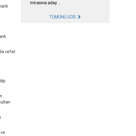
mirasına aday …
anlı
TÜMÜNÜ GÖR
nlı
da vefat
dip
an
Sultan
ı
 ve