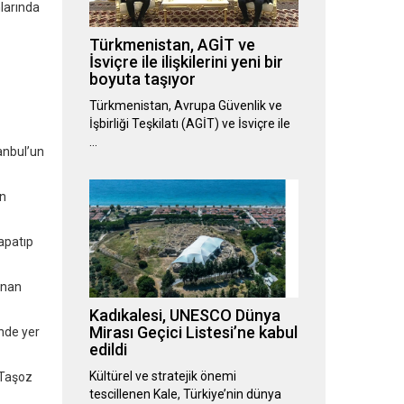
nlarında
Türkmenistan, AGİT ve
İsviçre ile ilişkilerini yeni bir
boyuta taşıyor
Türkmenistan, Avrupa Güvenlik ve
İşbirliği Teşkilatı (AGİT) ve İsviçre ile
…
anbul’un
ın
kapatıp
anan
Kadıkalesi, UNESCO Dünya
Mirası Geçici Listesi’ne kabul
inde yer
edildi
Kültürel ve stratejik önemi
 Taşoz
tescillenen Kale, Türkiye’nin dünya