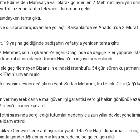
'te Edirne'den Manisa'ya vali olarak gönderilen 2. Mehmet, aynı yılın so
efatı üzerine tahtın tek varisi durumuna geldi.
şındayken tahta çıktı.
ç ve dış sorunlara, isyanlara yol açtı. Balkanlar’da ve Anadolu’da 2. Murat
 19 yaşına geldiğinde padişahın vefatıyla yeniden tahta çıktı.
2. Mehmet, sorun çıkaran Yeniçeri Ocağı'nda da değişiklikler yaparak İst
 kontrol altına alacak Rumeli Hisarı'nın inşası tamamlandı.
le geçirilemeyen Bizans'ın elindeki İstanbul'u, 54 gün süren kuşatman
"Fatih" unvanını aldı.
ek savaşın seyrini değiştiren Fatih Sultan Mehmet, bu fetihle Orta Çağ'ı 
n vermeyerek can ve mal güvenliği garantisi verdiği halkın gönlünü kaz
isesi'ni camiye çevirdi.
 fethi sırasında sergilediği tutumlar nedeniyle uzun yıllar devlet yönetim
 idam ettirdi.
dik ve Cenevizlilerle antlaşmalar yaptı. 1457’de Haçlı donanması Limni,
sında gönderdiği donanma kısa sürede bu bölgeleri geri aldı.