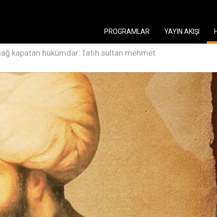
PROGRAMLAR
YAYIN AKIŞI
çağ kapatan hükümdar: fatih sultan mehmet