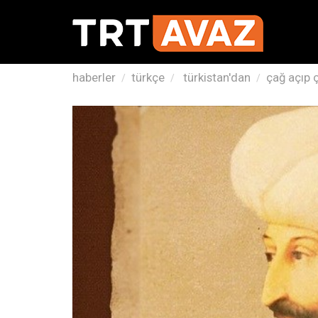
haberler
türkçe
türkistan'dan
çağ açıp 