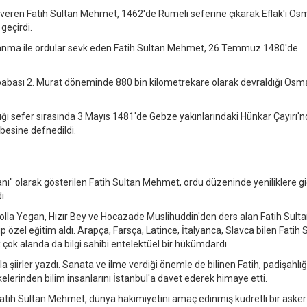
eren Fatih Sultan Mehmet, 1462'de Rumeli seferine çıkarak Eflak'ı Osm
geçirdi.
nma ile ordular sevk eden Fatih Sultan Mehmet, 26 Temmuz 1480'de
babası 2. Murat döneminde 880 bin kilometrekare olarak devraldığı Osma
ığı sefer sırasında 3 Mayıs 1481'de Gebze yakınlarındaki Hünkar Çayırı'n
rbesine defnedildi.
anı" olarak gösterilen Fatih Sultan Mehmet, ordu düzeninde yeniliklere gi
ı.
Molla Yegan, Hızır Bey ve Hocazade Muslihuddin'den ders alan Fatih Sult
 özel eğitim aldı. Arapça, Farsça, Latince, İtalyanca, Slavca bilen Fatih 
çok alanda da bilgi sahibi entelektüel bir hükümdardı.
a şiirler yazdı. Sanata ve ilme verdiği önemle de bilinen Fatih, padişahlığ
elerinden bilim insanlarını İstanbul'a davet ederek himaye etti.
n Fatih Sultan Mehmet, dünya hakimiyetini amaç edinmiş kudretli bir asker