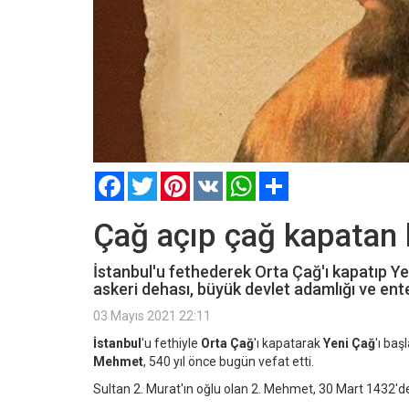
Facebook
Twitter
Pinterest
VK
WhatsApp
Paylaş
Çağ açıp çağ kapatan
İstanbul'u fethederek Orta Çağ'ı kapatıp Y
askeri dehası, büyük devlet adamlığı ve entele
03 Mayıs 2021 22:11
İstanbul
'u fethiyle
Orta Çağ
'ı kapatarak
Yeni Çağ
'ı ba
Mehmet
, 540 yıl önce bugün vefat etti.
Sultan 2. Murat'ın oğlu olan 2. Mehmet, 30 Mart 1432'd