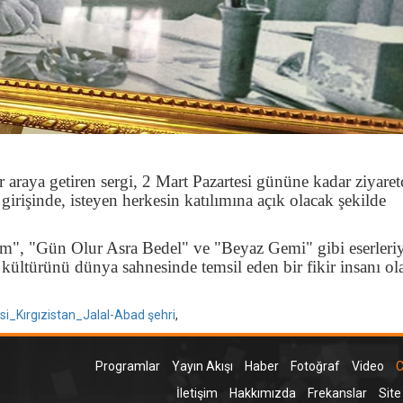
r araya getiren sergi, 2 Mart Pazartesi gününe kadar ziyaret
 girişinde, isteyen herkesin katılımına açık olacak şekilde
", "Gün Olur Asra Bedel" ve "Beyaz Gemi" gibi eserleriy
kültürünü dünya sahnesinde temsil eden bir fikir insanı ol
si_Kırgızistan_Jalal-Abad şehri
,
Programlar
Yayın Akışı
Haber
Fotoğraf
Video
C
İletişim
Hakkımızda
Frekanslar
Site