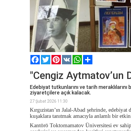
Facebook
Twitter
Pinterest
VK
WhatsApp
Paylaş
"Cengiz Aytmatov’un Dü
Edebiyat tutkunlarını ve tarih meraklılarını
ziyaretçilere açık kalacak.
27 Şubat 2026 11:30
Kırgızistan’ın Jalal-Abad şehrinde, edebiya
kuşaklara tanıtmak amacıyla anlamlı bir etkin
Kantörö Toktomamatov Üniversitesi ev sahipl