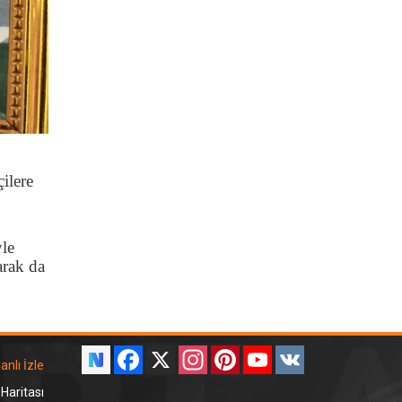
çilere
le
arak da
Facebook
X
Instagram
Pinterest
YouTube
VK
anlı İzle
 Haritası