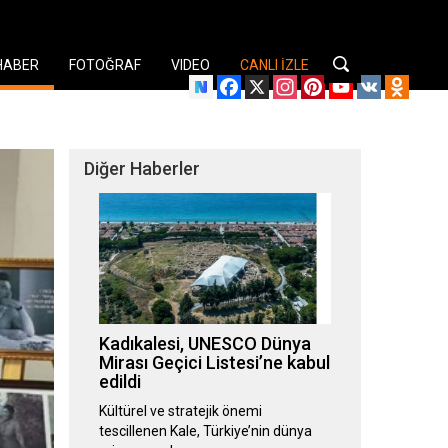
HABER
FOTOĞRAF
VIDEO
CANLI İZLE
Facebook
X
Instagram
Pinterest
YouTube
VK
Odnok
Diğer Haberler
Kadıkalesi, UNESCO Dünya
Mirası Geçici Listesi’ne kabul
edildi
Kültürel ve stratejik önemi
tescillenen Kale, Türkiye’nin dünya