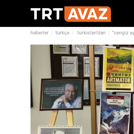
haberler
türkçe
türkistan'dan
"cengiz ay