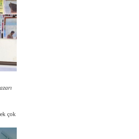
azarı
pek çok