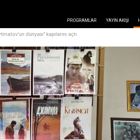
PROGRAMLAR
YAYIN AKIŞI
tmatov’un dünyası" kapılarını açtı