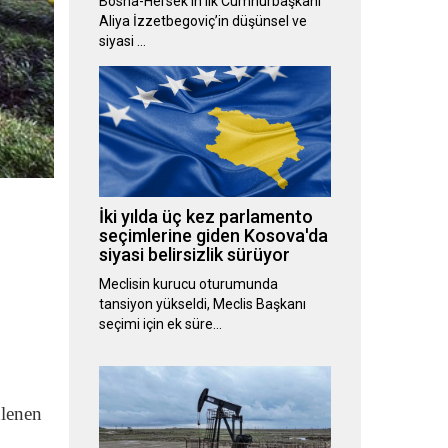
Bosna-Hersek’in ilk Cumhurbaşkanı
Aliya İzzetbegoviç’in düşünsel ve
siyasi …
İki yılda üç kez parlamento
seçimlerine giden Kosova'da
siyasi belirsizlik sürüyor
Meclisin kurucu oturumunda
tansiyon yükseldi, Meclis Başkanı
seçimi için ek süre…
nlenen