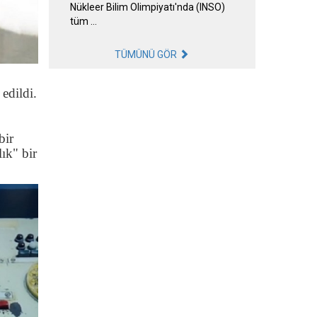
Nükleer Bilim Olimpiyatı'nda (INSO)
tüm …
TÜMÜNÜ GÖR
 edildi.
bir
ık" bir