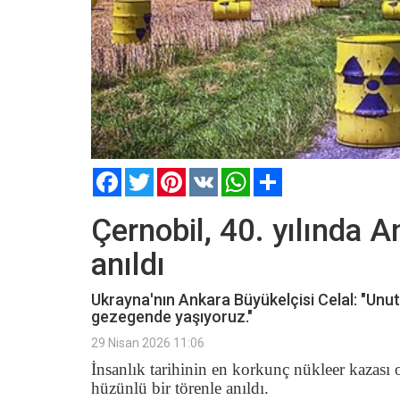
Facebook
Twitter
Pinterest
VK
WhatsApp
Paylaş
Çernobil, 40. yılında A
anıldı
Ukrayna'nın Ankara Büyükelçisi Celal: "Unut
gezegende yaşıyoruz."
29 Nisan 2026 11:06
İnsanlık tarihinin en korkunç nükleer kazas
hüzünlü bir törenle anıldı.