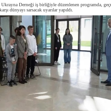
 Ukrayna Derneği iş birliğiyle düzenlenen programda, geç
 karşı dünyayı sarsacak uyarılar yapıldı.