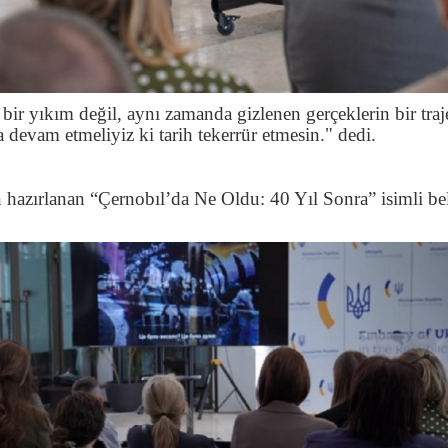
ir yıkım değil, aynı zamanda gizlenen gerçeklerin bir traj
devam etmeliyiz ki tarih tekerrür etmesin." dedi.
azırlanan “Çernobıl’da Ne Oldu: 40 Yıl Sonra” isimli be