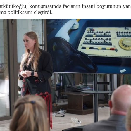
kütükoğlu, konuşmasında facianın insani boyutunun yanı
a politikasını eleştirdi.