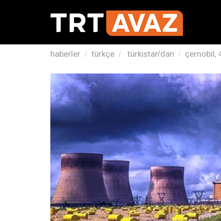
haberler
türkçe
türkistan'dan
çernobil, 