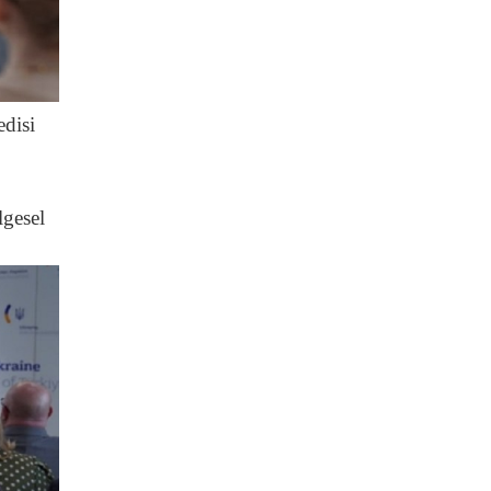
edisi
lgesel