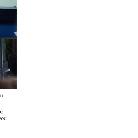
nı
bi
or.