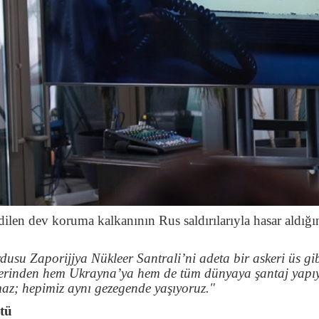
dilen dev koruma kalkanının Rus saldırılarıyla hasar aldığı
usu Zaporijjya Nükleer Santrali’ni adeta bir askeri üs gi
 üzerinden hem Ukrayna’ya hem de tüm dünyaya şantaj yapıy
maz; hepimiz aynı gezegende yaşıyoruz."
tü