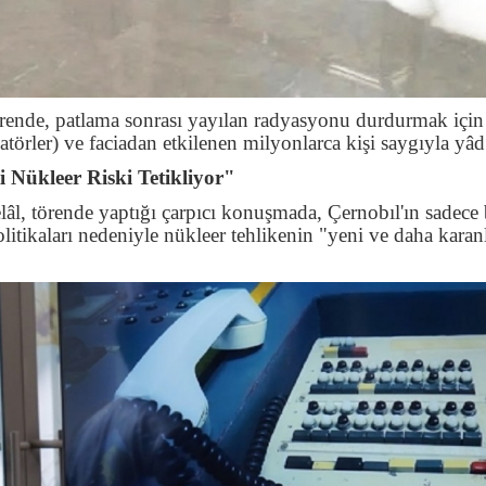
törende, patlama sonrası yayılan radyasyonu durdurmak için
atörler) ve faciadan etkilenen milyonlarca kişi saygıyla yâd
 Nükleer Riski Tetikliyor"
l, törende yaptığı çarpıcı konuşmada, Çernobıl'ın sadece 
litikaları nedeniyle nükleer tehlikenin "yeni ve daha karanl