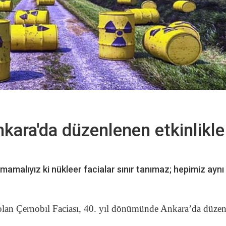
nkara'da düzenlenen etkinlikle
mamalıyız ki nükleer facialar sınır tanımaz; hepimiz aynı
ı olan Çernobıl Faciası, 40. yıl dönümünde Ankara’da düze