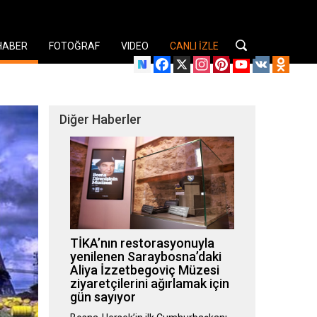
HABER
FOTOĞRAF
VIDEO
CANLI İZLE
Facebook
X
Instagram
Pinterest
YouTube
VK
Odnok
Diğer Haberler
TİKA’nın restorasyonuyla
yenilenen Saraybosna’daki
Aliya İzzetbegoviç Müzesi
ziyaretçilerini ağırlamak için
gün sayıyor