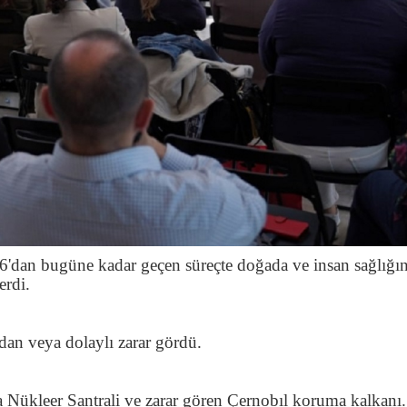
6'dan bugüne kadar geçen süreçte doğada ve insan sağlığı
erdi.
dan veya dolaylı zarar gördü.
a Nükleer Santrali ve zarar gören Çernobıl koruma kalkanı.