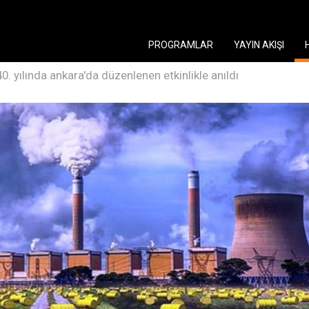
PROGRAMLAR
YAYIN AKIŞI
40. yılında ankara'da düzenlenen etkinlikle anıldı