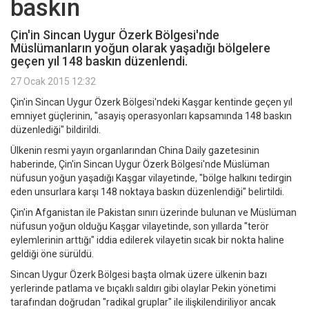
baskın
Çin'in Sincan Uygur Özerk Bölgesi'nde
Müslümanların yoğun olarak yaşadığı bölgelere
geçen yıl 148 baskın düzenlendi.
27 Ocak 2015 12:32
Çin'in Sincan Uygur Özerk Bölgesi'ndeki Kaşgar kentinde geçen yıl
emniyet güçlerinin, "asayiş operasyonları kapsamında 148 baskın
düzenlediği" bildirildi.
Ülkenin resmi yayın organlarından China Daily gazetesinin
haberinde, Çin'in Sincan Uygur Özerk Bölgesi'nde Müslüman
nüfusun yoğun yaşadığı Kaşgar vilayetinde, "bölge halkını tedirgin
eden unsurlara karşı 148 noktaya baskın düzenlendiği" belirtildi.
Çin'in Afganistan ile Pakistan sınırı üzerinde bulunan ve Müslüman
nüfusun yoğun olduğu Kaşgar vilayetinde, son yıllarda ''terör
eylemlerinin arttığı" iddia edilerek vilayetin sıcak bir nokta haline
geldiği öne sürüldü.
Sincan Uygur Özerk Bölgesi başta olmak üzere ülkenin bazı
yerlerinde patlama ve bıçaklı saldırı gibi olaylar Pekin yönetimi
tarafından doğrudan "radikal gruplar" ile ilişkilendiriliyor ancak