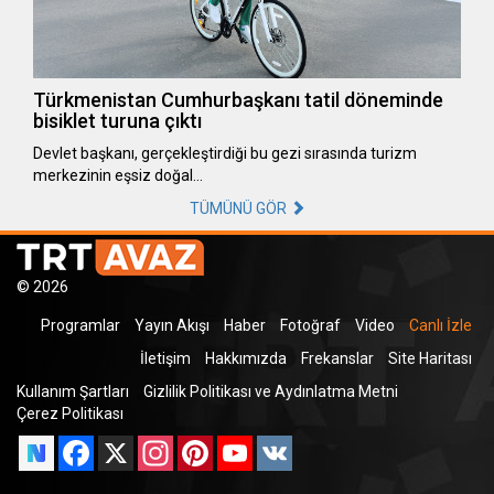
Türkmenistan Cumhurbaşkanı tatil döneminde
bisiklet turuna çıktı
Devlet başkanı, gerçekleştirdiği bu gezi sırasında turizm
merkezinin eşsiz doğal…
TÜMÜNÜ GÖR
© 2026
Programlar
Yayın Akışı
Haber
Fotoğraf
Video
Canlı İzle
İletişim
Hakkımızda
Frekanslar
Site Haritası
Kullanım Şartları
Gizlilik Politikası ve Aydınlatma Metni
Çerez Politikası
Facebook
X
Instagram
Pinterest
YouTube
VK