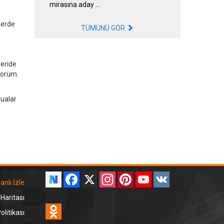
mirasına aday …
lerde
TÜMÜNÜ GÖR
eride
uyorum.
dualar
Facebook
X
Instagram
Pinterest
YouTube
VK
anlı İzle
 Haritası
Odnoklassniki
litikası