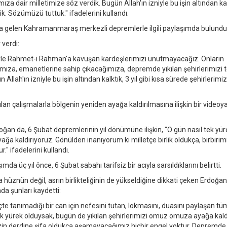
za dair milletimize söz verdik. Bugün Allah'ın izniyle bu işin altından kal
tik. Sözümüzü tuttuk." ifadelerini kullandı.
 gelen Kahramanmaraş merkezli depremlerle ilgili paylaşımda bulundu
verdi:
iyle Rahmet-i Rahman'a kavuşan kardeşlerimizi unutmayacağız. Onların
mıza, emanetlerine sahip çıkacağımıza, depremde yıkılan şehirlerimizi 
lah'ın izniyle bu işin altından kalktık, 3 yıl gibi kısa sürede şehirlerimiz
n çalışmalarla bölgenin yeniden ayağa kaldırılmasına ilişkin bir videoya
n da, 6 Şubat depremlerinin yıl dönümüne ilişkin, "O gün nasıl tek yür
a kaldırıyoruz. Gönülden inanıyorum ki milletçe birlik oldukça, birbirim
" ifadelerini kullandı.
 üç yıl önce, 6 Şubat sabahı tarifsiz bir acıyla sarsıldıklarını belirtti.
 hüznün değil, asrın birlikteliğinin de yükseldiğine dikkati çeken Erdoğan
da şunları kaydetti:
eçte tanımadığı bir can için nefesini tutan, lokmasını, duasını paylaşan t
tek yürek olduysak, bugün de yıkılan şehirlerimizi omuz omuza ayağa kald
mizin derdine şifa oldukça aşamayacağımız hiçbir engel yoktur. Depremde