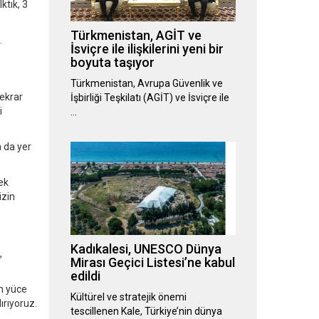
ktık, 3
Türkmenistan, AGİT ve
.
İsviçre ile ilişkilerini yeni bir
boyuta taşıyor
Türkmenistan, Avrupa Güvenlik ve
tekrar
İşbirliği Teşkilatı (AGİT) ve İsviçre ile
i
…
 da yer
ek
izin
Kadıkalesi, UNESCO Dünya
,
Mirası Geçici Listesi’ne kabul
edildi
üm yüce
Kültürel ve stratejik önemi
ırıyoruz.
tescillenen Kale, Türkiye’nin dünya