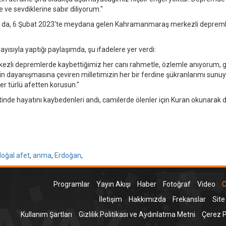
 ve sevdiklerine sabır diliyorum."
Kurum da, 6 Şubat 2023'te meydana gelen Kahramanmaraş merkezli deprem
yısıyla yaptığı paylaşımda, şu ifadelere yer verdi:
li depremlerde kaybettiğimiz her canı rahmetle, özlemle anıyorum, g
e'nin dayanışmasına çeviren milletimizin her bir ferdine şükranlarımı sun
her türlü afetten korusun."
tinde hayatını kaybedenleri andı, camilerde ölenler için Kuran okunarak 
doğal afet
,
anma
,
Erdoğan
,
Programlar
Yayın Akışı
Haber
Fotoğraf
Video
C
İletişim
Hakkımızda
Frekanslar
Site
Kullanım Şartları
Gizlilik Politikası ve Aydınlatma Metni
Çerez Po