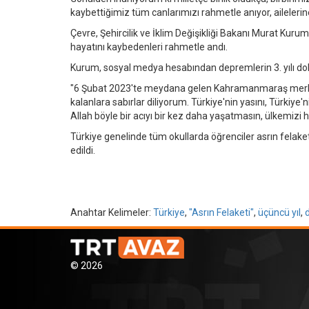
kaybettiğimiz tüm canlarımızı rahmetle anıyor, ailelerine
Çevre, Şehircilik ve İklim Değişikliği Bakanı Murat 
hayatını kaybedenleri rahmetle andı.
Kurum, sosyal medya hesabından depremlerin 3. yılı dola
"6 Şubat 2023'te meydana gelen Kahramanmaraş merkez
kalanlara sabırlar diliyorum. Türkiye'nin yasını, Türkiy
Allah böyle bir acıyı bir kez daha yaşatmasın, ülkemizi 
Türkiye genelinde tüm okullarda öğrenciler asrın felake
edildi.
Anahtar Kelimeler:
Türkiye
,
"Asrın Felaketi"
,
üçüncü yıl
,
© 2026