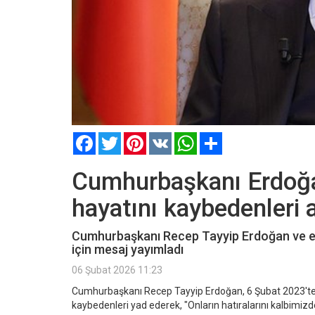
Facebook
Twitter
Pinterest
VK
WhatsApp
Paylaş
Cumhurbaşkanı Erdoğa
hayatını kaybedenleri 
Cumhurbaşkanı Recep Tayyip Erdoğan ve eş
için mesaj yayımladı
06 Şubat 2026 11:23
Cumhurbaşkanı Recep Tayyip Erdoğan, 6 Şubat 2023'te
kaybedenleri yad ederek, "Onların hatıralarını kalbimi