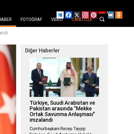
Facebook
X
Instagram
Pinterest
YouTube
VK
Odnok
HABER
FOTOĞRAF
VIDEO
CANLI İZLE
andı
Diğer Haberler
Türkiye, Suudi Arabistan ve
Pakistan arasında “Mekke
Ortak Savunma Anlaşması"
imzalandı
Cumhurbaşkanı Recep Tayyip