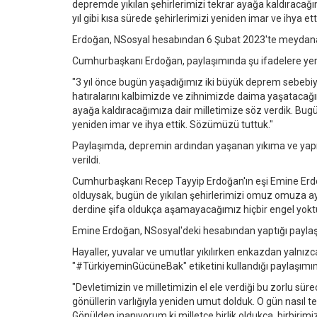
depremde yıkılan şehirlerimizi tekrar ayağa kaldıracağımı
yıl gibi kısa sürede şehirlerimizi yeniden imar ve ihya et
Erdoğan, NSosyal hesabından 6 Şubat 2023'te meydana
Cumhurbaşkanı Erdoğan, paylaşımında şu ifadelere yer 
"3 yıl önce bugün yaşadığımız iki büyük deprem sebeb
hatıralarını kalbimizde ve zihnimizde daima yaşatacağı
ayağa kaldıracağımıza dair milletimize söz verdik. Bugün Al
yeniden imar ve ihya ettik. Sözümüzü tuttuk."
Paylaşımda, depremin ardından yaşanan yıkıma ve yapıla
verildi.
Cumhurbaşkanı Recep Tayyip Erdoğan'ın eşi Emine Erdoğa
olduysak, bugün de yıkılan şehirlerimizi omuz omuza ayağ
derdine şifa oldukça aşamayacağımız hiçbir engel yoktur.
Emine Erdoğan, NSosyal'deki hesabından yaptığı paylaşımda
Hayaller, yuvalar ve umutlar yıkılırken enkazdan yalnızca
"#TürkiyeminGücüneBak" etiketini kullandığı paylaşımın
"Devletimizin ve milletimizin el ele verdiği bu zorlu sür
gönüllerin varlığıyla yeniden umut dolduk. O gün nasıl 
Gönülden inanıyorum ki milletçe birlik oldukça, birbiri