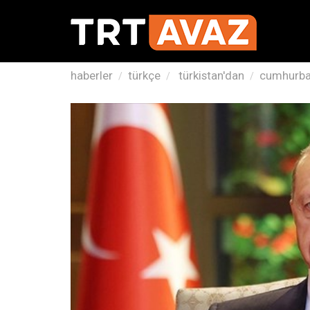
haberler
türkçe
türkistan'dan
cumhurbaş