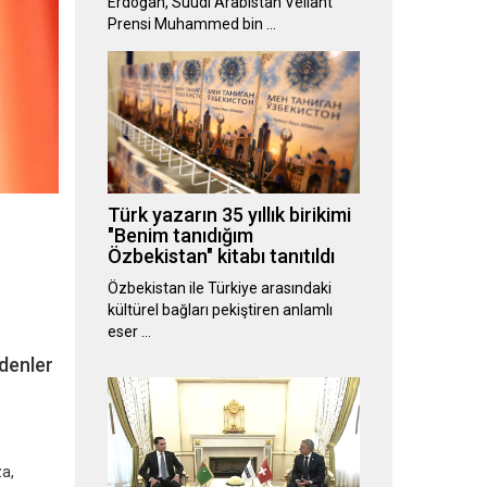
Erdoğan, Suudi Arabistan Veliaht
Prensi Muhammed bin …
Türk yazarın 35 yıllık birikimi
"Benim tanıdığım
Özbekistan" kitabı tanıtıldı
Özbekistan ile Türkiye arasındaki
kültürel bağları pekiştiren anlamlı
eser …
denler
za,