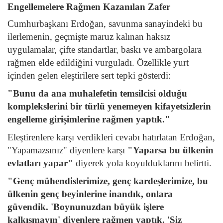
Engellemelere Rağmen Kazanılan Zafer
Cumhurbaşkanı Erdoğan, savunma sanayindeki bu
ilerlemenin, geçmişte maruz kalınan haksız
uygulamalar, çifte standartlar, baskı ve ambargolara
rağmen elde edildiğini vurguladı. Özellikle yurt
içinden gelen eleştirilere sert tepki gösterdi:
"Bunu da ana muhalefetin temsilcisi olduğu
komplekslerini bir türlü yenemeyen kifayetsizlerin
engelleme girişimlerine rağmen yaptık."
Eleştirenlere karşı verdikleri cevabı hatırlatan Erdoğan,
"Yapamazsınız" diyenlere karşı
"Yaparsa bu ülkenin
evlatları yapar"
diyerek yola koyulduklarını belirtti.
"Genç mühendislerimize, genç kardeşlerimize, bu
ülkenin genç beyinlerine inandık, onlara
güvendik. 'Boynunuzdan büyük işlere
kalkışmayın' diyenlere rağmen yaptık. 'Siz