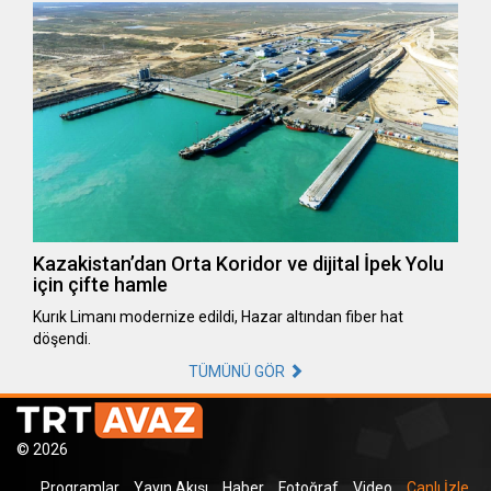
Kazakistan’dan Orta Koridor ve dijital İpek Yolu
için çifte hamle
Kurık Limanı modernize edildi, Hazar altından fiber hat
döşendi.
TÜMÜNÜ GÖR
© 2026
Programlar
Yayın Akışı
Haber
Fotoğraf
Video
Canlı İzle