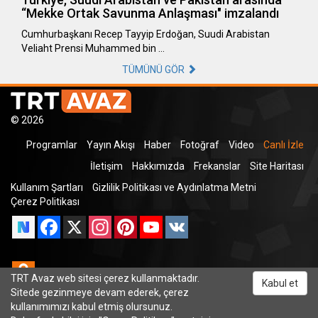
“Mekke Ortak Savunma Anlaşması" imzalandı
Cumhurbaşkanı Recep Tayyip Erdoğan, Suudi Arabistan
Veliaht Prensi Muhammed bin …
TÜMÜNÜ GÖR
© 2026
Programlar
Yayın Akışı
Haber
Fotoğraf
Video
Canlı İzle
İletişim
Hakkımızda
Frekanslar
Site Haritası
Kullanım Şartları
Gizlilik Politikası ve Aydınlatma Metni
Çerez Politikası
Facebook
X
Instagram
Pinterest
YouTube
VK
Odnoklassniki
TRT Avaz web sitesi çerez kullanmaktadır.
Kabul et
Sitede gezinmeye devam ederek, çerez
kullanımımızı kabul etmiş olursunuz.