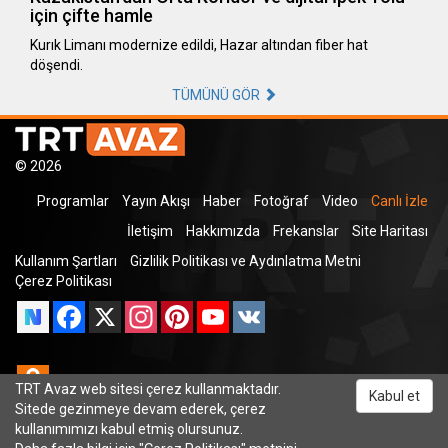
için çifte hamle
Kurık Limanı modernize edildi, Hazar altından fiber hat
döşendi.
TÜMÜNÜ GÖR
© 2026
Programlar
Yayın Akışı
Haber
Fotoğraf
Video
Canlı İzle
İletişim
Hakkımızda
Frekanslar
Site Haritası
Kullanım Şartları
Gizlilik Politikası ve Aydınlatma Metni
Çerez Politikası
Facebook
X
Instagram
Pinterest
YouTube
VK
Odnoklassniki
TRT Avaz web sitesi çerez kullanmaktadır.
Kabul et
Sitede gezinmeye devam ederek, çerez
kullanımımızı kabul etmiş olursunuz.