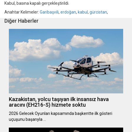
Kabul, basına kapalı gerçekleştirildi.
Anahtar Kelimeler:
Garibaşvili
,
erdoğan
,
kabul
,
gürcistan
,
Diğer Haberler
Kazakistan, yolcu taşıyan ilk insansız hava
aracını (EH216-S) hizmete soktu
2026 Gelecek Oyunları kapsamında başkentte ilk gösteri
uçuşunu başarıyla …