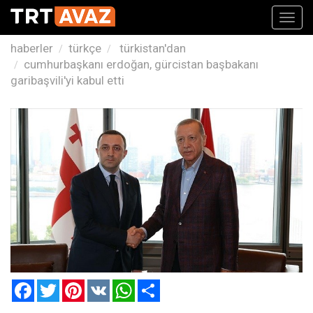
Toggl
navig
haberler
türkçe
türkistan'dan
cumhurbaşkanı erdoğan, gürcistan başbakanı
garibaşvili'yi kabul etti
Facebook
Twitter
Pinterest
VK
WhatsApp
Paylaş