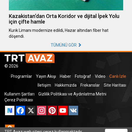
Kazakistan’dan Orta Koridor ve dijital İpek Yolu
için çifte hamle
Kurık Limanı modernize edildi, Hazar altından fiber hat
döşendi.
TÜMÜNÜ GÖR
© 2026
Programlar
Yayın Akışı
Haber
Fotoğraf
Video
Canlı İzle
İletişim
Hakkımızda
Frekanslar
Site Haritası
Kullanım Şartları
Gizlilik Politikası ve Aydınlatma Metni
Çerez Politikası
Facebook
X
Instagram
Pinterest
YouTube
VK
Odnoklassniki
TRT Avaz web sitesi çerez kullanmaktadır.