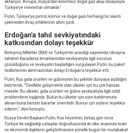
aktarıyor. Avrupa, Rusya’dan kesintisiz doğal gaz akışı dolayısıyla
Türkiye’ye minnettar olmalıdır."
Putin, Türkiye’ye petrol, kömür ve doğal gazı herhangi bir sıkıntı
çekmeden ihraç ettiklerinin altını çizdi.
Erdoğan'a tahıl sevkiyatındaki
katkısından dolayı teşekkür
Birleşmiş Milletler (BM) ve Türkiye’nin aracılığı sayesinde Ukrayna
tahılının Karadeniz limanlarından sevkiyatıyla ilgili sorunun
çözüldüğünü ve sevkiyatın başladığını vurgulayan Putin, bu paket
tedbirlerinin alınmasından dolayı Erdoğan’a teşekkür etti.
Putin, Rus gıda ürünleri ve gübresinin bu şekilde dünyaya açıldığını
belirterek, “Özellikle gelişmekte olan ülkeler için bu çok hassas
mesele. Bu ülkeler, gıda ürünleri ve gübre sevkiyatıyla ilgili ciddi
problemlerin eşiğinde. Bütün bu ülkeler için sizin katılımınızla
alınan buna benzer kararlar önemlidir. Bunun için sizlere teşekkür
ederim.” diye konuştu.
Rusya Devlet Başkanı Putin, Rus heyetinin, birkaç gün önce
Türkiye'de sağladığı uzlaşılar doğrultusunda iki ülke arasında ticari
ve ekonomik ilişkilerin geliştirilmesine yönelik bugün bir mutabakat