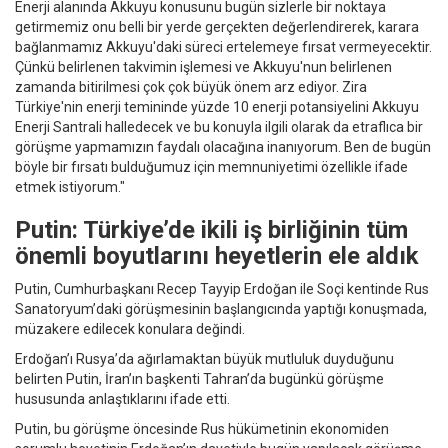
Enerji alanında Akkuyu konusunu bugün sizlerle bir noktaya
getirmemiz onu belli bir yerde gerçekten değerlendirerek, karara
bağlanmamız Akkuyu'daki süreci ertelemeye fırsat vermeyecektir.
Çünkü belirlenen takvimin işlemesi ve Akkuyu'nun belirlenen
zamanda bitirilmesi çok çok büyük önem arz ediyor. Zira
Türkiye'nin enerji temininde yüzde 10 enerji potansiyelini Akkuyu
Enerji Santrali halledecek ve bu konuyla ilgili olarak da etraflıca bir
görüşme yapmamızın faydalı olacağına inanıyorum. Ben de bugün
böyle bir fırsatı bulduğumuz için memnuniyetimi özellikle ifade
etmek istiyorum."
Putin: Türkiye’de ikili iş birliğinin tüm
önemli boyutlarını heyetlerin ele aldık
Putin, Cumhurbaşkanı Recep Tayyip Erdoğan ile Soçi kentinde Rus
Sanatoryum’daki görüşmesinin başlangıcında yaptığı konuşmada,
müzakere edilecek konulara değindi.
Erdoğan’ı Rusya’da ağırlamaktan büyük mutluluk duyduğunu
belirten Putin, İran’ın başkenti Tahran’da bugünkü görüşme
hususunda anlaştıklarını ifade etti.
Putin, bu görüşme öncesinde Rus hükümetinin ekonomiden