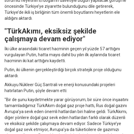
sorumlu heyetinin Erdoğan’ın davetiyle bugün yapılacak görüşme
öncesinde Türkiye’ye ziyarette bulunduğunu dile getirerek,
Türkiye’de ikili iş birliğinin tüm önemli boyutlarını heyetlerin ele
aldığını aktardı.
"TürkAkımı, eksiksiz şekilde
çalışmaya devam ediyor"
İki ülke arasındaki ticaret hacminin geçen yıl yüzde 57 arttığını
vurgulayan Putin, hatta mayıs dahil bu yılın ilk aylarında ticaret
hacminin iki kat arttığını kaydetti.
Putin, iki ülkenin gerçekleştirdiği birçok stratejik proje olduğunu
aktardı.
Akkuyu Nükleer Güç Santrali ve enerji konusundaki projeleri
hatırlatan Putin, şöyle devam etti:
"Bir de şunu kaydetmekte yarar görüyorum; bir süre önce inşaatını
tamamladığımız TürkAkım doğal gaz proje hattı, Rus doğal gazını
Avrupa’ya sevk eden önemli hatlardan biri haline geldi. TürkAkımı,
diğer yönlere doğal gaz sevk eden hatlardan farklı olarak düzenli
ve eksiksiz şekilde çalışmaya devam ediyor. Sadece Türkiye’ye
doğal gaz sevk etmiyor, Avrupa’ya da tüketicilere de gazımızı