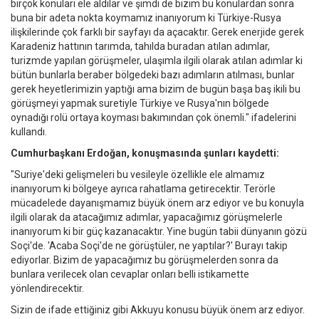
birçok konuları ele aldılar ve şimdi de bizim bu konulardan sonra
buna bir adeta nokta koymamız inanıyorum ki Türkiye-Rusya
ilişkilerinde çok farklı bir sayfayı da açacaktır. Gerek enerjide gerek
Karadeniz hattının tarımda, tahılda buradan atılan adımlar,
turizmde yapılan görüşmeler, ulaşımla ilgili olarak atılan adımlar ki
bütün bunlarla beraber bölgedeki bazı adımların atılması, bunlar
gerek heyetlerimizin yaptığı ama bizim de bugün başa baş ikili bu
görüşmeyi yapmak suretiyle Türkiye ve Rusya'nın bölgede
oynadığı rolü ortaya koyması bakımından çok önemli." ifadelerini
kullandı.
Cumhurbaşkanı Erdoğan, konuşmasında şunları kaydetti:
"Suriye'deki gelişmeleri bu vesileyle özellikle ele almamız
inanıyorum ki bölgeye ayrıca rahatlama getirecektir. Terörle
mücadelede dayanışmamız büyük önem arz ediyor ve bu konuyla
ilgili olarak da atacağımız adımlar, yapacağımız görüşmelerle
inanıyorum ki bir güç kazanacaktır. Yine bugün tabii dünyanın gözü
Soçi'de. 'Acaba Soçi'de ne görüştüler, ne yaptılar?' Burayı takip
ediyorlar. Bizim de yapacağımız bu görüşmelerden sonra da
bunlara verilecek olan cevaplar onları belli istikamette
yönlendirecektir.
Sizin de ifade ettiğiniz gibi Akkuyu konusu büyük önem arz ediyor.