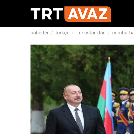
haberler
türkçe
türkistan'dan
cumhurbaş