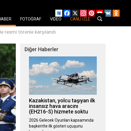
Facebook
X
Instagram
Pinterest
YouTube
VK
Odnok
HABER
FOTOĞRAF
VIDEO
CANLI İZLE
 resmi törenle karşılandı
Diğer Haberler
Kazakistan, yolcu taşıyan ilk
insansız hava aracını
(EH216-S) hizmete soktu
2026 Gelecek Oyunları kapsamında
başkentte ilk gösteri uçuşunu