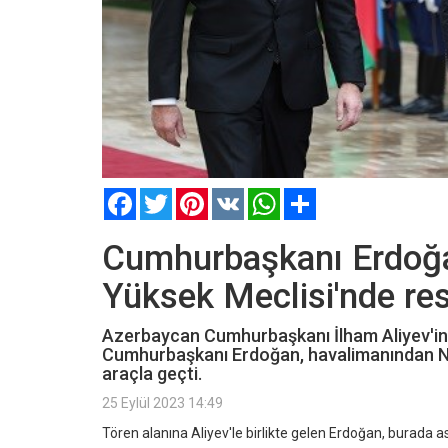
Facebook
Twitter
Pinterest
VK
WhatsApp
Paylaş
Cumhurbaşkanı Erdoğa
Yüksek Meclisi'nde res
Azerbaycan Cumhurbaşkanı İlham Aliyev'in 
Cumhurbaşkanı Erdoğan, havalimanından Nah
araçla geçti.
25 Eylül 2023 14:49
Tören alanına Aliyev'le birlikte gelen Erdoğan, burada as