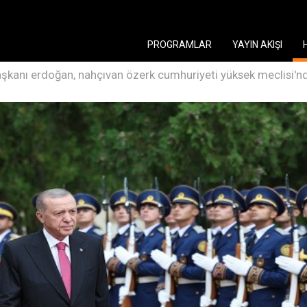
PROGRAMLAR
YAYIN AKIŞI
kanı erdoğan, nahçıvan özerk cumhuriyeti yüksek meclisi'nde